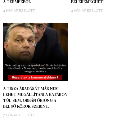
A TERMÉKBŐL
BELEREMEGHET!
4 HÓNAP EZELŐTT
4 HÓNAP EZELŐTT
A TISZA ÁRADÁSÁT MÁR NEM
LEHET MEGÁLLÍTANI A HATÁRON
TÚL SEM, ORBÁN ŐRJÖNG A
BELSŐ KÖRÖK SZERINT.
7 HÓNAP EZELŐTT