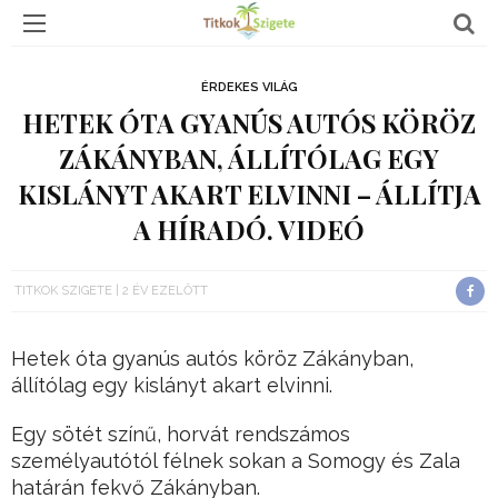
ÉRDEKES VILÁG
HETEK ÓTA GYANÚS AUTÓS KÖRÖZ
ZÁKÁNYBAN, ÁLLÍTÓLAG EGY
KISLÁNYT AKART ELVINNI – ÁLLÍTJA
A HÍRADÓ. VIDEÓ
TITKOK SZIGETE
2 ÉV EZELŐTT
Hetek óta gyanús autós köröz Zákányban,
állítólag egy kislányt akart elvinni.
Egy sötét színű, horvát rendszámos
személyautótól félnek sokan a Somogy és Zala
határán fekvő Zákányban.