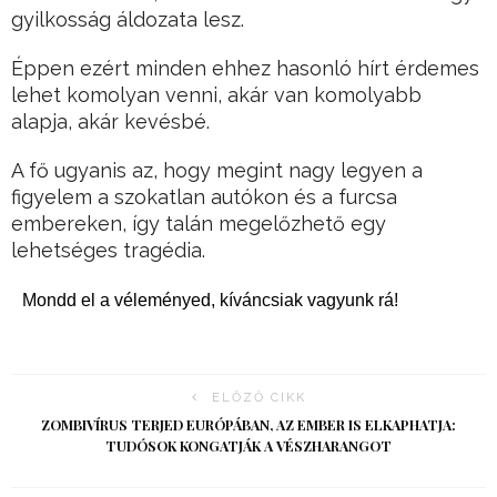
gyilkosság áldozata lesz.
Éppen ezért minden ehhez hasonló hírt érdemes
lehet komolyan venni, akár van komolyabb
alapja, akár kevésbé.
A fő ugyanis az, hogy megint nagy legyen a
figyelem a szokatlan autókon és a furcsa
embereken, így talán megelőzhető egy
lehetséges tragédia.
Mondd el a véleményed, kíváncsiak vagyunk rá!
ELŐZŐ CIKK
ZOMBIVÍRUS TERJED EURÓPÁBAN, AZ EMBER IS ELKAPHATJA:
TUDÓSOK KONGATJÁK A VÉSZHARANGOT