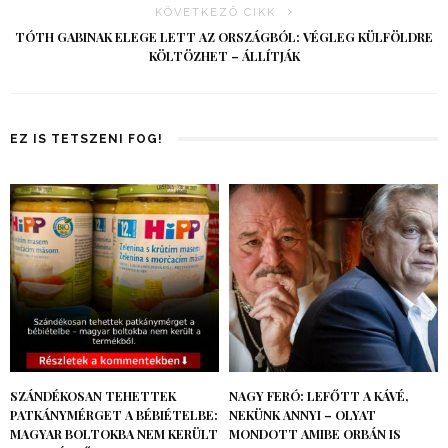
KÖVETKEZŐ CIKK
TÓTH GABINAK ELEGE LETT AZ ORSZÁGBÓL: VÉGLEG KÜLFÖLDRE
KÖLTÖZHET – ÁLLÍTJÁK
EZ IS TETSZENI FOG!
SZÁNDÉKOSAN TEHETTEK
NAGY FERÓ: LEFŐTT A KÁVÉ,
PATKÁNYMÉRGET A BÉBIÉTELBE:
NEKÜNK ANNYI – OLYAT
MAGYAR BOLTOKBA NEM KERÜLT
MONDOTT AMIBE ORBÁN IS