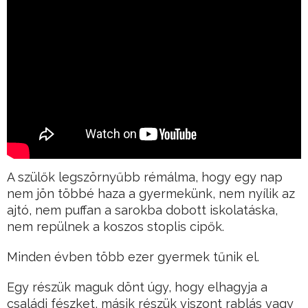
A szülők legszörnyűbb rémálma, hogy egy nap
nem jön többé haza a gyermekünk, nem nyílik az
ajtó, nem puffan a sarokba dobott iskolatáska,
nem repülnek a koszos stoplis cipők.
Minden évben több ezer gyermek tűnik el.
Egy részük maguk dönt úgy, hogy elhagyja a
családi fészket, másik részük viszont rablás vagy