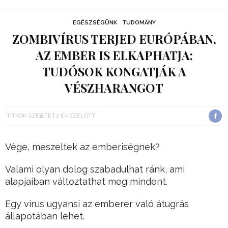
EGÉSZSÉGÜNK
TUDOMÁNY
ZOMBIVÍRUS TERJED EURÓPÁBAN,
AZ EMBER IS ELKAPHATJA:
TUDÓSOK KONGATJÁK A
VÉSZHARANGOT
TITKOK SZIGETE
2 ÉV EZELŐTT
Vége, meszeltek az emberiségnek?
Valami olyan dolog szabadulhat ránk, ami
alapjaiban változtathat meg mindent.
Egy vírus ugyansi az emberer való átugrás
állapotában lehet.