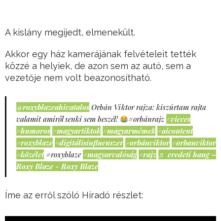
A kislány megijedt, elmenekült.
Akkor egy ház kamerájának felvételeit tették
közzé a helyiek, de azon sem az autó, sem a
vezetője nem volt beazonosítható.
@roxyblazeahivatalos
Orbán Viktor rajza: kiszúrtam rajta
valamit amiről senki sem beszél!
#orbánrajz
#vicces
#humoros
#magyartiktok
#magyarmémek
#aicontent
#roxyblaze
#digitálisinfluenszer
#orbánviktor
#orbanviktor
#közélet
#roxyblaze
#magyarvalóság
#rajz
♬ eredeti hang –
Roxy Blaze - Roxy Blaze
Íme az erről szóló Híradó részlet: