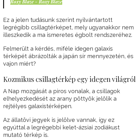
Roxy Blaze - Roxy Blaze
Ez a jelen tudásunk szerint nyilvántartott
legrégibb csillagtérképet, mely ugyanakkor nem
illeszkedik a ma ismeretes égbolt rendszeréhez.
Felmerült a kérdés, miféle idegen galaxis
térképét ábrázolták a japán sír mennyezetén, és
vajon miért?
Kozmikus csillagtérkép egy idegen világról
A Nap mozgását a piros vonalak, a csillagok
elhelyezkedését az arany pöttyök jelölik a
rejtélyes galaxistérképen.
Az állatövi jegyek is jelölve vannak, így ez
egyúttal a legrégebbi kelet-ázsiai zodiákust
mutató térkép is.