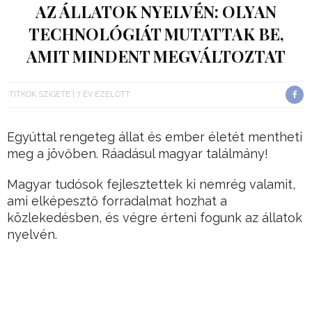
AZ ÁLLATOK NYELVÉN: OLYAN
TECHNOLÓGIÁT MUTATTAK BE,
AMIT MINDENT MEGVÁLTOZTAT
TITKOK SZIGETE
7 ÉV EZELŐTT
Egyúttal rengeteg állat és ember életét mentheti
meg a jövőben. Ráadásul magyar találmány!
Magyar tudósok fejlesztettek ki nemrég valamit,
ami elképesztő forradalmat hozhat a
közlekedésben, és végre érteni fogunk az állatok
nyelvén.
Legalábbis bizonyos értelemben bizony
kommunikálni tudunk majd velük.