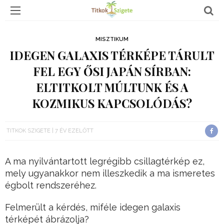
MISZTIKUM
IDEGEN GALAXIS TÉRKÉPE TÁRULT
FEL EGY ŐSI JAPÁN SÍRBAN:
ELTITKOLT MÚLTUNK ÉS A
KOZMIKUS KAPCSOLÓDÁS?
TITKOK SZIGETE
7 ÉV EZELŐTT
A ma nyilvántartott legrégibb csillagtérkép ez,
mely ugyanakkor nem illeszkedik a ma ismeretes
égbolt rendszeréhez.
Felmerült a kérdés, miféle idegen galaxis
térképét ábrázolja?