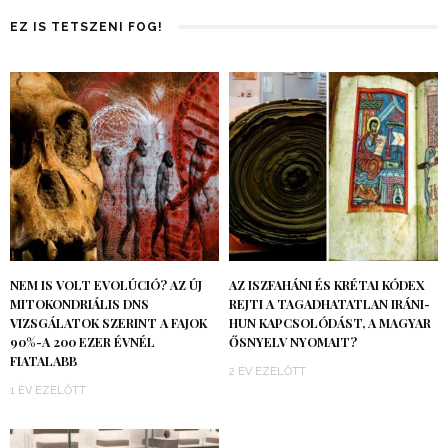
EZ IS TETSZENI FOG!
NEM IS VOLT EVOLÚCIÓ? AZ ÚJ
AZ ISZFAHÁNI ÉS KRÉTAI KÓDEX
MITOKONDRIÁLIS DNS
REJTI A TAGADHATATLAN IRÁNI-
VIZSGÁLATOK SZERINT A FAJOK
HUN KAPCSOLÓDÁST, A MAGYAR
90%-A 200 EZER ÉVNÉL
ŐSNYELV NYOMAIT?
FIATALABB
2 ÉV EZELŐTT
1 ÉV EZELŐTT