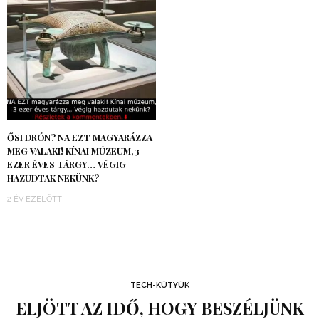
ŐSI DRÓN? NA EZT MAGYARÁZZA
MEG VALAKI! KÍNAI MÚZEUM, 3
EZER ÉVES TÁRGY… VÉGIG
HAZUDTAK NEKÜNK?
2 ÉV EZELŐTT
TECH-KÜTYÜK
ELJÖTT AZ IDŐ, HOGY BESZÉLJÜNK