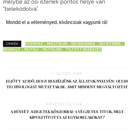
melybe az ősi istenek pontos helye van
“belekódolva”.
Mondd el a véleményed, kíváncsiak vagyunk rá!
KOZMOSZ
MISZTIKUM
ŐSI IDEGENEK
ŐSI ISTENEK
CÍMKÉK
RÉGMÚLT
REJTÉLY
REJTÉLYEK
TILTOTT RÉGÉSZET
ELŐZŐ CIKK
ELJÖTT AZ IDŐ, HOGY BESZÉLJÜNK AZ ÁLLATOK NYELVÉN: OLYAN
TECHNOLÓGIÁT MUTATTAK BE, AMIT MINDENT MEGVÁLTOZTAT
KÖVETKEZŐ CIKK
A HÚSVÉT-SZIGETEK KŐSZOBRAI: A VÉGZETES TITOK, MELY
KIPUSZTÍTOTTA AZ EGYKORI LAKÓKAT?