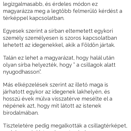
legizgalmasabb, és érdeles módon ez
magyarázza meg a legtöbb felmerülő kérdést a
térképpel kapcsolatban.
Egyesek szerint a sírban eltemetett egykori
személy személyesen is szoros kapcsolatban
lehetett az idegenekkel, akik a Földön jártak.
Talán ez lehet a magyarázat, hogy halál után
olyan sírba helyezték, hogy ” a csillagok alatt
nyugodhasson”.
Más elképzelések szerint az illető maga is
járhatott egykor az idegenek lakhelyén, és
hosszú évek múlva visszatérve mesélte el a
népének azt, hogy mit látott az istenek
birodalmában.
Tiszteletére pedig megalkották a csillagtérképet,