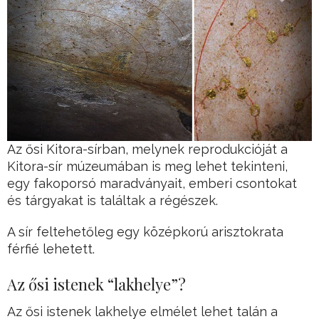
Az ősi Kitora-sírban, melynek reprodukcióját a
Kitora-sír múzeumában is meg lehet tekinteni,
egy fakoporsó maradványait, emberi csontokat
és tárgyakat is találtak a régészek.
A sír feltehetőleg egy középkorú arisztokrata
férfié lehetett.
Az ősi istenek “lakhelye”?
Az ősi istenek lakhelye elmélet lehet talán a