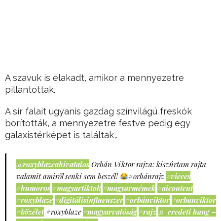
A szavuk is elakadt, amikor a mennyezetre
pillantottak.
A sír falait ugyanis gazdag színvilágú freskók
borították, a mennyezetre festve pedig egy
galaxistérképet is találtak,.
@roxyblazeahivatalos
Orbán Viktor rajza: kiszúrtam rajta
valamit amiről senki sem beszél!
#orbánrajz
#vicces
#humoros
#magyartiktok
#magyarmémek
#aicontent
#roxyblaze
#digitálisinfluenszer
#orbánviktor
#orbanviktor
#közélet
#roxyblaze
#magyarvalóság
#rajz
♬ eredeti hang –