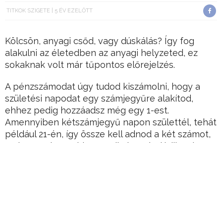
TITKOK SZIGETE
5 ÉV EZELŐTT
Kölcsön, anyagi csőd, vagy dúskálás? Így fog
alakulni az életedben az anyagi helyzeted, ez
sokaknak volt már tűpontos előrejelzés.
A pénzszámodat úgy tudod kiszámolni, hogy a
születési napodat egy számjegyűre alakítod,
ehhez pedig hozzáadsz még egy 1-est.
Amennyiben kétszámjegyű napon születtél, tehát
például 21-én, így össze kell adnod a két számot,
ami a 3-as lesz, ehhez pedig hozzáadódik még az
1-es, így a Pénz számod a 4-es lesz.
Ha mondjuk 29-én születtél, akkor 11-et kapsz,
ebben az esetben is össze kell adnod a két 1-est
is, így eredményként megkapod a 2-es, amihez
hozzájön még az 1-es, így 3-as lesz a