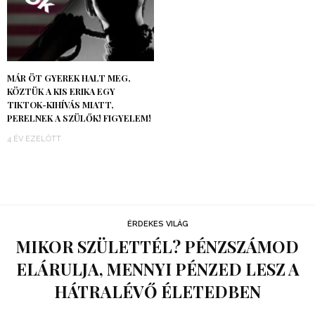
MÁR ÖT GYEREK HALT MEG,
KÖZTÜK A KIS ERIKA EGY
TIKTOK-KIHÍVÁS MIATT,
PERELNEK A SZÜLŐK! FIGYELEM!
4 ÉV EZELŐTT
ÉRDEKES VILÁG
MIKOR SZÜLETTÉL? PÉNZSZÁMOD
ELÁRULJA, MENNYI PÉNZED LESZ A
HÁTRALÉVŐ ÉLETEDBEN