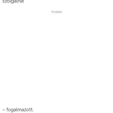
szolgálná!”
Hirdetés
– fogalmazott.