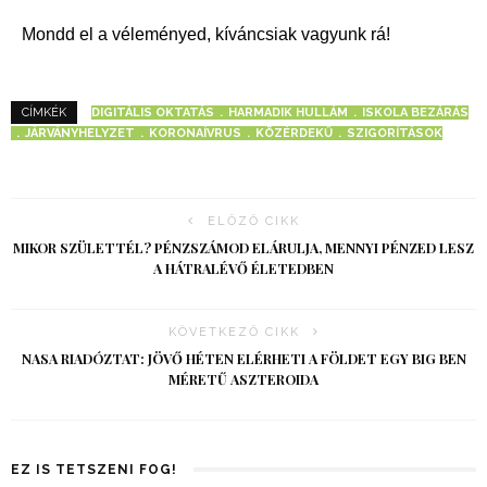
Mondd el a véleményed, kíváncsiak vagyunk rá!
DIGITÁLIS OKTATÁS
HARMADIK HULLÁM
ISKOLA BEZÁRÁS
CÍMKÉK
JÁRVÁNYHELYZET
KORONAÍVRUS
KÖZÉRDEKŰ
SZIGORÍTÁSOK
ELŐZŐ CIKK
MIKOR SZÜLETTÉL? PÉNZSZÁMOD ELÁRULJA, MENNYI PÉNZED LESZ
A HÁTRALÉVŐ ÉLETEDBEN
KÖVETKEZŐ CIKK
NASA RIADÓZTAT: JÖVŐ HÉTEN ELÉRHETI A FÖLDET EGY BIG BEN
MÉRETŰ ASZTEROIDA
EZ IS TETSZENI FOG!