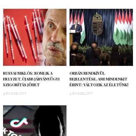
RUSVAI MIKLÓS: ROMLIK A
ORBÁN RENDKÍVÜL
HELYZET, ÚJABB JÁRVÁNYÜGYI
BEJELENTÉSE, AMI MINDENKIT
SZIGORÍTÁS JÖHET
ÉRINT: VÁLTOZIK AZ ÉLETÜNK!
4 ÉV EZELŐTT
4 ÉV EZELŐTT