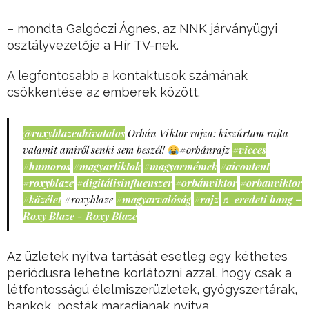
– mondta Galgóczi Ágnes, az NNK járványügyi
osztályvezetője a Hír TV-nek.
A legfontosabb a kontaktusok számának
csökkentése az emberek között.
@roxyblazeahivatalos
Orbán Viktor rajza: kiszúrtam rajta
valamit amiről senki sem beszél!
#orbánrajz
#vicces
#humoros
#magyartiktok
#magyarmémek
#aicontent
#roxyblaze
#digitálisinfluenszer
#orbánviktor
#orbanviktor
#közélet
#roxyblaze
#magyarvalóság
#rajz
♬ eredeti hang –
Roxy Blaze - Roxy Blaze
Az üzletek nyitva tartását esetleg egy kéthetes
periódusra lehetne korlátozni azzal, hogy csak a
létfontosságú élelmiszerüzletek, gyógyszertárak,
bankok, posták maradjanak nyitva.