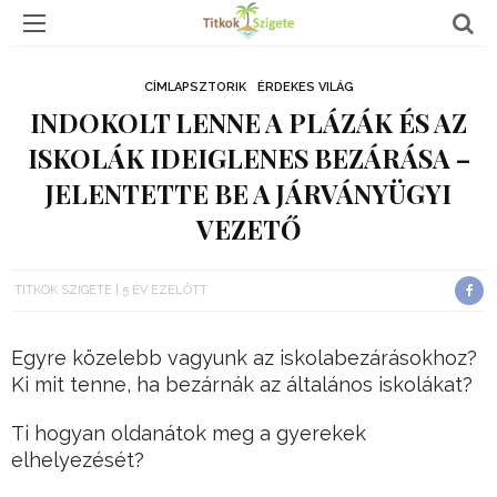
CÍMLAPSZTORIK
ÉRDEKES VILÁG
INDOKOLT LENNE A PLÁZÁK ÉS AZ
ISKOLÁK IDEIGLENES BEZÁRÁSA –
JELENTETTE BE A JÁRVÁNYÜGYI
VEZETŐ
TITKOK SZIGETE
5 ÉV EZELŐTT
Egyre közelebb vagyunk az iskolabezárásokhoz?
Ki mit tenne, ha bezárnák az általános iskolákat?
Ti hogyan oldanátok meg a gyerekek
elhelyezését?