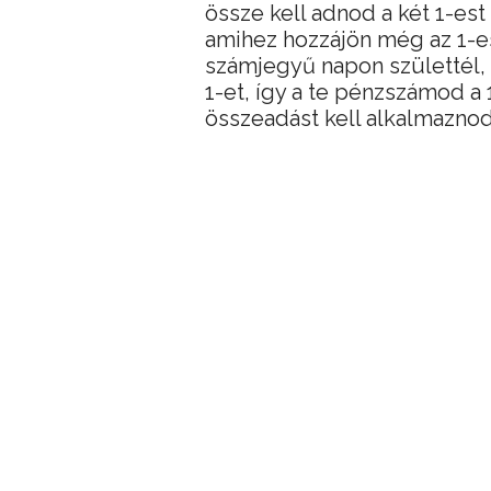
össze kell adnod a két 1-es
amihez hozzájön még az 1-es
számjegyű napon születtél, 
1-et, így a te pénzszámod a
összeadást kell alkalmaznod