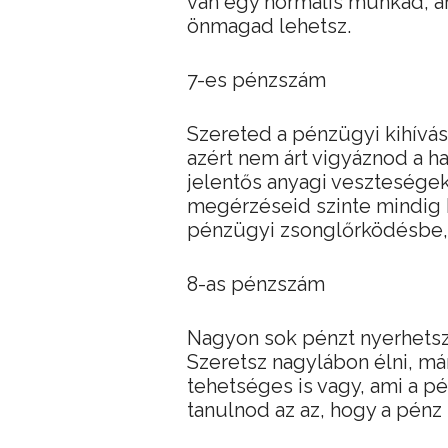
van egy normális munkád, a
önmagad lehetsz.
7-es pénzszám
Szereted a pénzügyi kihíváso
azért nem árt vigyáznod a ha
jelentős anyagi veszteségek
megérzéseid szinte mindig b
pénzügyi zsonglőrködésbe, 
8-as pénzszám
Nagyon sok pénzt nyerhetsz
Szeretsz nagylábon élni, már
tehetséges is vagy, ami a pé
tanulnod az az, hogy a pén