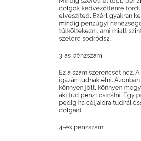
Mindig szeretnél több pénzre 
dolgok kedvezőtlenre fordul
elveszíted. Ezért gyakran k
mindig pénzügyi nehézsége
túlköltekezni, ami miatt sz
szélére sodródsz.
3-as pénzszám
Ez a szám szerencsét hoz. A
igazán tudnak élni. Azonban
könnyen jött, könnyen megy
aki tud pénzt csinálni. Egy
pedig ha céljaidra tudnál ös
dolgaid.
4-es pénzszám