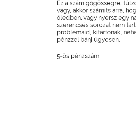
Ez a szám gőgösségre, túlzo
vagy, akkor számíts arra, ho
öledben, vagy nyersz egy n
szerencsés sorozat nem tart
problémáid, kitartónak, néh
pénzzel bánj ügyesen.
5-ös pénzszám