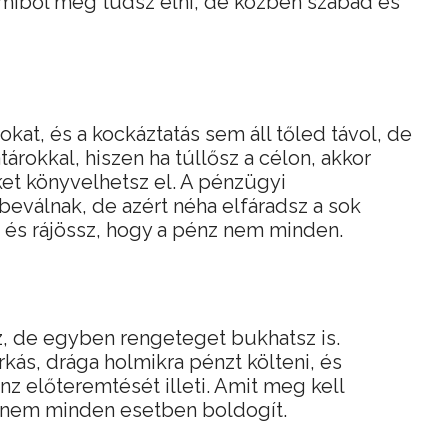
miből meg tudsz élni, de közben szabad és
kat, és a kockáztatás sem áll tőled távol, de
tárokkal, hiszen ha túllősz a célon, akkor
et könyvelhetsz el. A pénzügyi
eválnak, de azért néha elfáradsz a sok
és rájössz, hogy a pénz nem minden.
, de egyben rengeteget bukhatsz is.
kás, drága holmikra pénzt költeni, és
nz előteremtését illeti. Amit meg kell
z nem minden esetben boldogít.