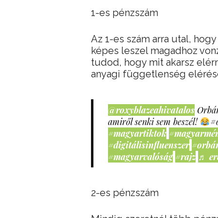
1-es pénzszám
Az 1-es szám arra utal, hog
képes leszel magadhoz vonz
tudod, hogy mit akarsz elérn
anyagi függetlenség elérése
@roxyblazeahivatalos
Orbán
amiről senki sem beszél!
#
#magyartiktok
#magyarmé
#digitálisinfluenszer
#orbá
#magyarvalóság
#rajz
♬ er
2-es pénzszám