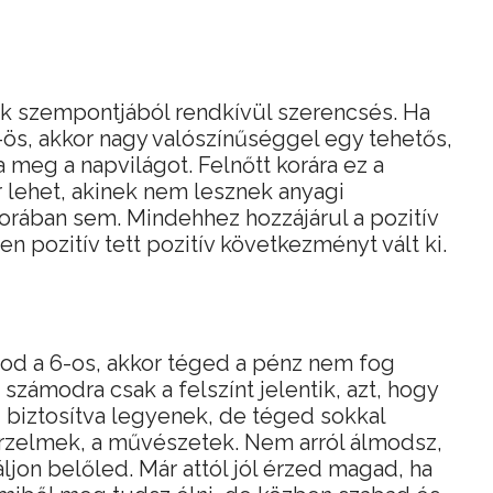
ak szempontjából rendkívül szerencsés. Ha
ös, akkor nagy valószínűséggel egy tehetős,
a meg a napvilágot. Felnőtt korára ez a
 lehet, akinek nem lesznek anyagi
rában sem. Mindehhez hozzájárul a pozitív
en pozitív tett pozitív következményt vált ki.
d a 6-os, akkor téged a pénz nem fog
számodra csak a felszínt jelentik, azt, hogy
 biztosítva legyenek, de téged sokkal
rzelmek, a művészetek. Nem arról álmodsz,
áljon belőled. Már attól jól érzed magad, ha