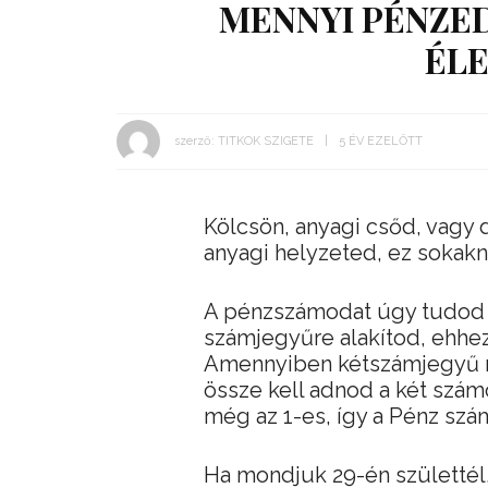
MENNYI PÉNZED
ÉL
szerző:
TITKOK SZIGETE
5 ÉV EZELŐTT
Kölcsön, anyagi csőd, vagy 
anyagi helyzeted, ez sokakn
A pénzszámodat úgy tudod k
számjegyűre alakítod, ehhe
Amennyiben kétszámjegyű na
össze kell adnod a két szám
még az 1-es, így a Pénz szá
Ha mondjuk 29-én születtél,