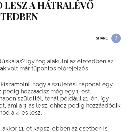
 LESZ A HÁTRALÉVŐ
ETEDBEN
SHARE
dúskálás? Így fog alakulni az életedben az
ak volt már tűpontos előrejelzés.
iszámolni, hogy a születési napodat egy
z pedig hozzáadsz még egy 1-est.
pon születtél, tehát például 21-én, így
ot, ami a 3-as lesz, ehhez pedig hozzáadódik
mod a 4-es lesz.
 akkor 11-et kapsz, ebben az esetben is