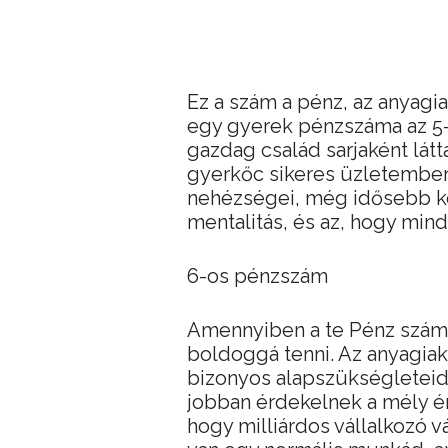
Ez a szám a pénz, az anyagi
egy gyerek pénzszáma az 5-
gazdag család sarjaként látt
gyerkőc sikeres üzletember
nehézségei, még idősebb ko
mentalitás, és az, hogy mind
6-os pénzszám
Amennyiben a te Pénz számo
boldoggá tenni. Az anyagiak 
bizonyos alapszükségleteid
jobban érdekelnek a mély é
hogy milliárdos vállalkozó v