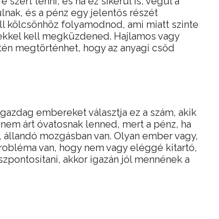
szert tenni, és ha ez sikerül is, végül a
nak, és a pénz egy jelentős részét
ell kölcsönhöz folyamodnod, ami miatt szinte
kkel kell megküzdened. Hajlamos vagy
intén megtörténhet, hogy az anyagi csőd
 gazdag embereket választja ez a szám, akik
 nem árt óvatosnak lenned, mert a pénz, ha
, állandó mozgásban van. Olyan ember vagy,
 probléma van, hogy nem vagy eléggé kitartó,
szpontosítani, akkor igazán jól mennének a