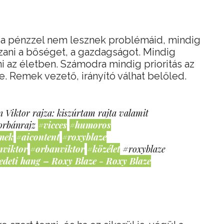
y a pénzzel nem lesznek problémáid, mindig
ani a bőséget, a gazdagságot. Mindig
i az életben. Számodra mindig prioritás az
. Remek vezető, irányító válhat belőled.
 Viktor rajza: kiszúrtam rajta valamit
orbánrajz
#vicces
#humoros
mek
#aicontent
#roxyblaze
nviktor
#orbanviktor
#közélet
#roxyblaze
edeti hang – Roxy Blaze - Roxy Blaze