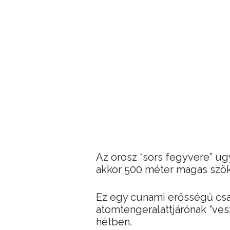
Az orosz “sors fegyvere” ugy
akkor 500 méter magas szökő
Ez egy cunami erősségű csa
atomtengeralattjárónak “ves
hétben.