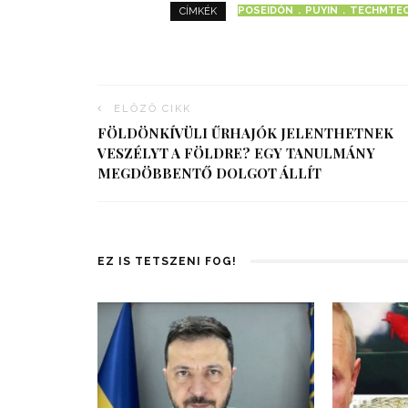
POSEIDÓN
PUYIN
TECHMTEC
CÍMKÉK
ELŐZŐ CIKK
FÖLDÖNKÍVÜLI ŰRHAJÓK JELENTHETNEK
VESZÉLYT A FÖLDRE? EGY TANULMÁNY
MEGDÖBBENTŐ DOLGOT ÁLLÍT
EZ IS TETSZENI FOG!