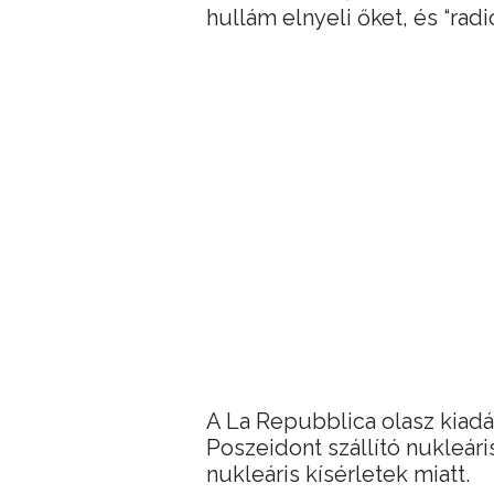
hullám elnyeli őket, és “radi
A La Repubblica olasz kiadá
Poszeidont szállító nukleári
nukleáris kísérletek miatt.