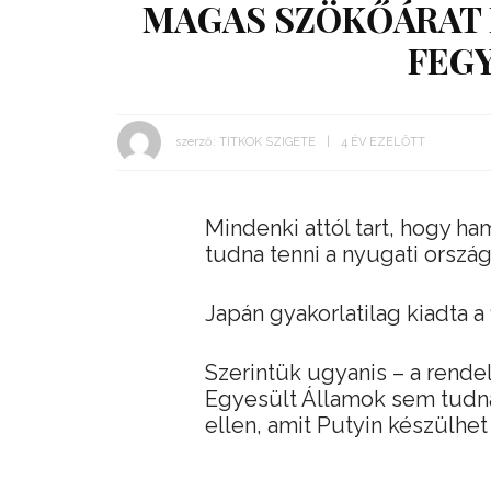
MAGAS SZÖKŐÁRAT 
FEG
szerző:
TITKOK SZIGETE
4 ÉV EZELŐTT
Mindenki attól tart, hogy h
tudna tenni a nyugati orszá
Japán gyakorlatilag kiadta a
Szerintük ugyanis – a rendel
Egyesült Államok sem tudna
ellen, amit Putyin készülhet