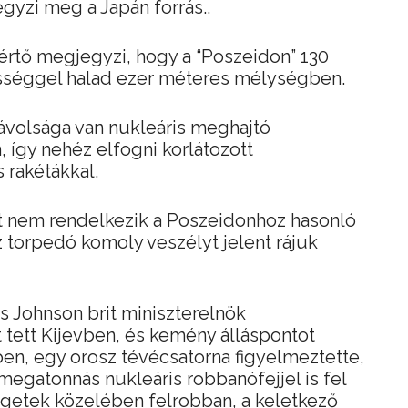
gyzi meg a Japán forrás..
értő megjegyzi, hogy a “Poszeidon” 130
sséggel halad ezer méteres mélységben.
távolsága van nukleáris meghajtó
így nehéz elfogni korlátozott
rakétákkal.
t nem rendelkezik a Poszeidonhoz hasonló
z torpedó komoly veszélyt jelent rájuk
is Johnson brit miniszterelnök
tett Kijevben, és kemény álláspontot
en, egy orosz tévécsatorna figyelmeztette,
megatonnás nukleáris robbanófejjel is fel
szigetek közelében felrobban, a keletkező