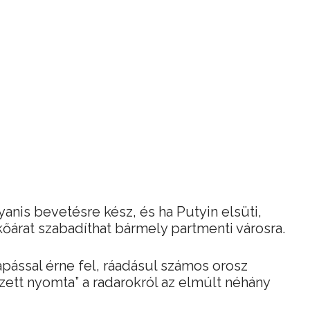
anis bevetésre kész, és ha Putyin elsüti,
árat szabadíthat bármely partmenti városra.
pással érne fel, ráadásul számos orosz
zett nyomta” a radarokról az elmúlt néhány