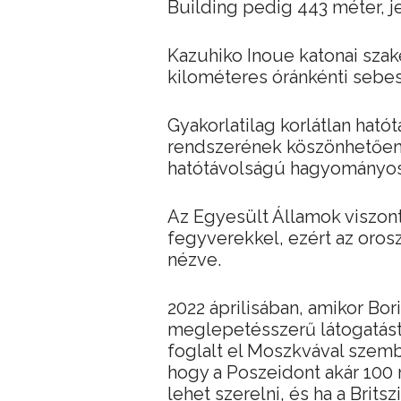
Building pedig 443 méter, je
Kazuhiko Inoue katonai szak
kilométeres óránkénti sebe
Gyakorlatilag korlátlan ható
rendszerének köszönhetően, 
hatótávolságú hagyományos 
Az Egyesült Államok viszon
fegyverekkel, ezért az oros
nézve.
2022 áprilisában, amikor Bor
meglepetésszerű látogatást 
foglalt el Moszkvával szemb
hogy a Poszeidont akár 100 
lehet szerelni, és ha a Brit