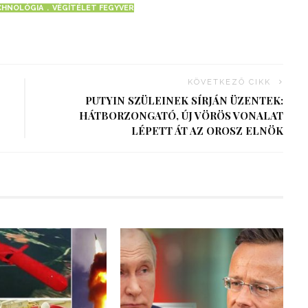
HNOLÓGIA
VÉGÍTÉLET FEGYVER
KÖVETKEZŐ CIKK
PUTYIN SZÜLEINEK SÍRJÁN ÜZENTEK:
HÁTBORZONGATÓ, ÚJ VÖRÖS VONALAT
LÉPETT ÁT AZ OROSZ ELNÖK