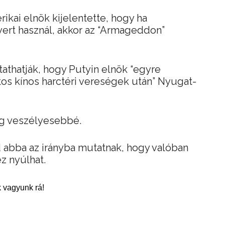
ikai elnök kijelentette, hogy ha
ert használ, akkor az “Armageddon”
athatják, hogy Putyin elnök “egyre
os kínos harctéri vereségek után” Nyugat-
g veszélyesebbé.
 abba az irányba mutatnak, hogy valóban
z nyúlhat.
 vagyunk rá!