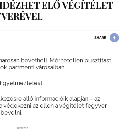
IDÉZHET ELŐ VÉGÍTÉLET
YVERÉVEL
SHARE
amarosan bevetheti. Mérhetetlen pusztítást
gok partmenti városaiban.
 figyelmeztetést.
kezésre álló információik alapján – az
 védekezni az ellen a végítélet fegyver
 bevetni.
Hirdetés