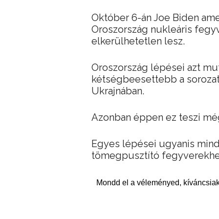
Október 6-án Joe Biden amer
Oroszország nukleáris fegyv
elkerülhetetlen lesz.
Oroszország lépései azt mut
kétségbeesettebb a sorozat
Ukrajnában.
Azonban éppen ez teszi mé
Egyes lépései ugyanis mind
tömegpusztító fegyverekhe
Mondd el a véleményed, kíváncsiak