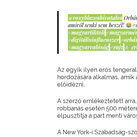
@roxyblazeahivatalos
Orbán
amiről senki sem beszél!
#
#magyartiktok
#magyarmé
#digitálisinfluenszer
#orbá
#magyarvalóság
#rajz
♬ er
Az egyik ilyen erős tengeral
hordozására alkalmas, amik 
előidézni.
A szerző emlékeztetett arra,
robbanás esetén 500 métere
elpusztítja a part menti váro
A New York-i Szabadság-szo