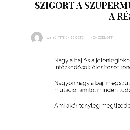
SZIGORT A SZUPERMU
A RÉ
szerző:
TITKOK SZIGETE
5 ÉV EZELŐTT
Nagy a baj és a jelenlegie
intézkedések élesítését ren
Nagyon nagy a baj, megszül
mutáció, amitől minden tudós
Ami akár tényleg megtizedel