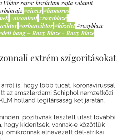
 Viktor rajza: kiszúrtam rajta valamit
orbánrajz
#vicces
#humoros
mek
#aicontent
#roxyblaze
nviktor
#orbanviktor
#közélet
#roxyblaze
edeti hang – Roxy Blaze - Roxy Blaze
zonnali extrém szigorításokat
rról is, hogy több tucat, koronavírussal
ett az amszterdami Schiphol nemzetközi
KLM holland légitársaság két járatán.
minden, pozitívnak tesztelt utast további
á, hogy kiderítsék, vannak-e közöttük
új, omikronnak elnevezett dél-afrikai
.