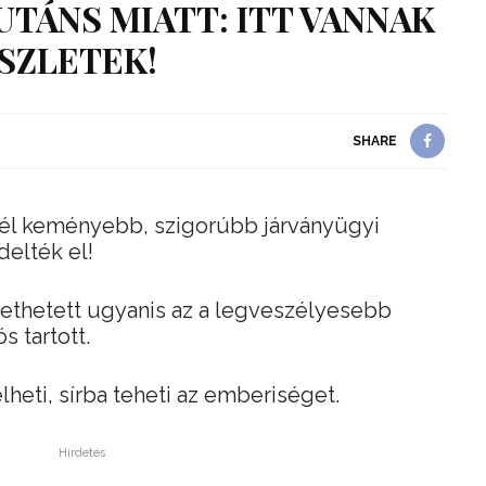
TÁNS MIATT: ITT VANNAK
SZLETEK!
SHARE
knél keményebb, szigorúbb járványügyi
delték el!
ethetett ugyanis az a legveszélyesebb
 tartott.
heti, sírba teheti az emberiséget.
Hirdetés