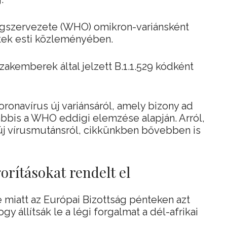
gszervezete (WHO) omikron-variánsként
ntek esti közleményében.
szakemberek által jelzett B.1.1.529 kódként
ronavírus új variánsáról, amely bizony ad
bbis a WHO eddigi elemzése alapján. Arról,
új vírusmutánsról, cikkünkben bővebben is
orításokat rendelt el
e miatt az Európai Bizottság pénteken azt
gy állítsák le a légi forgalmat a dél-afrikai