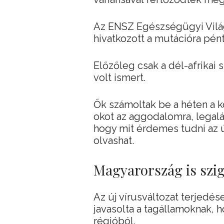
Az ENSZ Egészségügyi Vilá
hivatkozott a mutációra pé
Előzőleg csak a dél-afrikai 
volt ismert.
Ők számoltak be a héten a ko
okot az aggodalomra, legalá
hogy mit érdemes tudni az 
olvashat.
Magyarország is szig
Az új vírusváltozat terjedés
javasolta a tagállamoknak, ho
régióból.