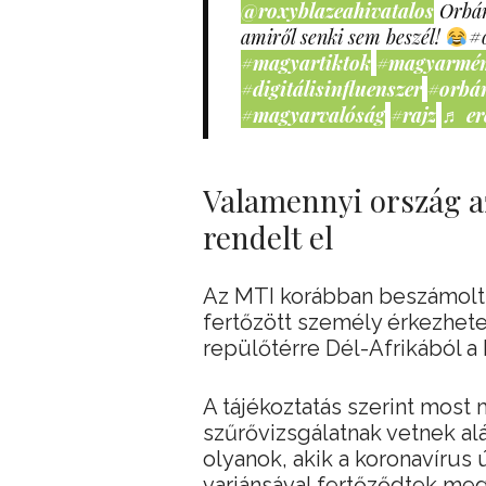
@roxyblazeahivatalos
Orbán
amiről senki sem beszél!
#
#magyartiktok
#magyarmé
#digitálisinfluenszer
#orbá
#magyarvalóság
#rajz
♬ er
Valamennyi ország a
rendelt el
Az MTI korábban beszámolt a
fertőzött személy érkezhet
repülőtérre Dél-Afrikából a 
A tájékoztatás szerint most 
szűrővizsgálatnak vetnek al
olyanok, akik a koronavírus 
variánsával fertőződtek meg