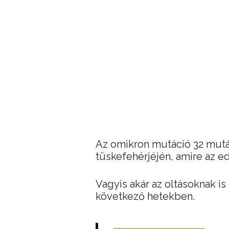
Az omikron mutáció 32 mutác
tüskefehérjéjén, amire az ed
Vagyis akár az oltásoknak is 
következő hetekben.