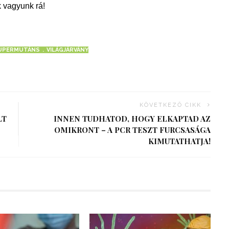
 vagyunk rá!
UPERMUTÁNS
VILÁGJÁRVÁNY
KÖVETKEZŐ CIKK
LT
INNEN TUDHATOD, HOGY ELKAPTAD AZ
OMIKRONT – A PCR TESZT FURCSASÁGA
KIMUTATHATJA!