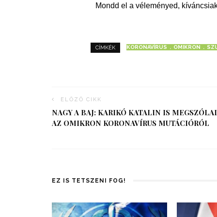
Mondd el a véleményed, kíváncsiak
KORONAVÍRUS
OMIKRON
SZ
CÍMKÉK
ELŐZŐ CIKK
NAGY A BAJ: KARIKÓ KATALIN IS MEGSZÓLA
AZ OMIKRON KORONAVÍRUS MUTÁCIÓRÓL
EZ IS TETSZENI FOG!