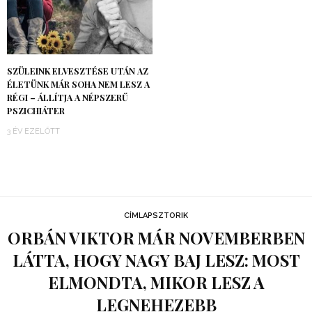
SZÜLEINK ELVESZTÉSE UTÁN AZ
ÉLETÜNK MÁR SOHA NEM LESZ A
RÉGI – ÁLLÍTJA A NÉPSZERŰ
PSZICHIÁTER
3 ÉV EZELŐTT
CÍMLAPSZTORIK
ORBÁN VIKTOR MÁR NOVEMBERBEN
LÁTTA, HOGY NAGY BAJ LESZ: MOST
ELMONDTA, MIKOR LESZ A
LEGNEHEZEBB