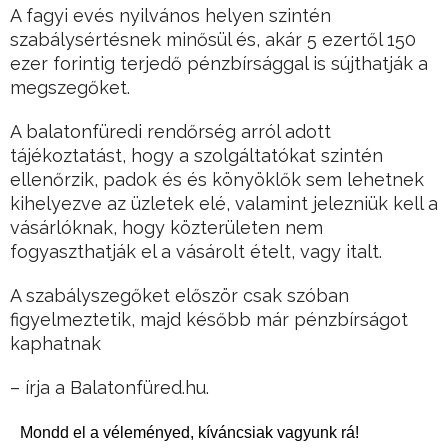
A fagyi evés nyilvános helyen szintén
szabálysértésnek minősül és, akár 5 ezertől 150
ezer forintig terjedő pénzbírsággal is sújthatják a
megszegőket.
A balatonfüredi rendőrség arról adott
tájékoztatást, hogy a szolgáltatókat szintén
ellenőrzik, padok és és könyöklők sem lehetnek
kihelyezve az üzletek elé, valamint jelezniük kell a
vásárlóknak, hogy közterületen nem
fogyaszthatják el a vásárolt ételt, vagy italt.
A szabályszegőket először csak szóban
figyelmeztetik, majd később már pénzbírságot
kaphatnak
– írja a Balatonfüred.hu.
Mondd el a véleményed, kíváncsiak vagyunk rá!