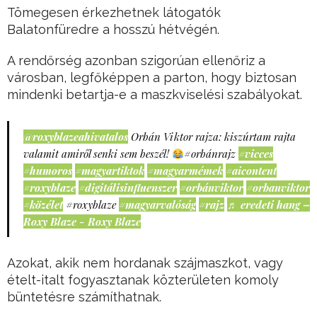
Tömegesen érkezhetnek látogatók
Balatonfüredre a hosszú hétvégén.
A rendőrség azonban szigorúan ellenőriz a
városban, legfőképpen a parton, hogy biztosan
mindenki betartja-e a maszkviselési szabályokat.
@roxyblazeahivatalos
Orbán Viktor rajza: kiszúrtam rajta
valamit amiről senki sem beszél!
#orbánrajz
#vicces
#humoros
#magyartiktok
#magyarmémek
#aicontent
#roxyblaze
#digitálisinfluenszer
#orbánviktor
#orbanviktor
#közélet
#roxyblaze
#magyarvalóság
#rajz
♬ eredeti hang –
Roxy Blaze - Roxy Blaze
Azokat, akik nem hordanak szájmaszkot, vagy
ételt-italt fogyasztanak közterületen komoly
büntetésre számíthatnak.