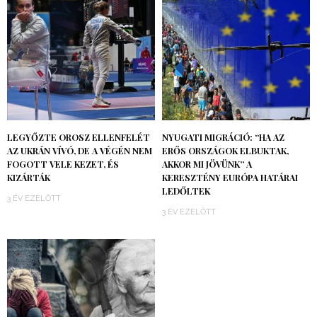
LEGYŐZTE OROSZ ELLENFELÉT
NYUGATI MIGRÁCIÓ: “HA AZ
AZ UKRÁN VÍVÓ, DE A VÉGÉN NEM
ERŐS ORSZÁGOK ELBUKTAK,
FOGOTT VELE KEZET, ÉS
AKKOR MI JÖVÜNK” A
KIZÁRTÁK
KERESZTÉNY EURÓPA HATÁRAI
LEDŐLTEK
3 ÉV EZELŐTT
3 ÉV EZELŐTT