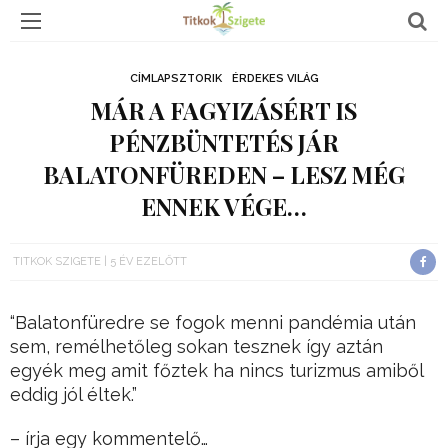
CÍMLAPSZTORIK
ÉRDEKES VILÁG
MÁR A FAGYIZÁSÉRT IS
PÉNZBÜNTETÉS JÁR
BALATONFÜREDEN – LESZ MÉG
ENNEK VÉGE…
TITKOK SZIGETE
5 ÉV EZELŐTT
“Balatonfüredre se fogok menni pandémia után
sem, remélhetőleg sokan tesznek így aztán
egyék meg amit főztek ha nincs turizmus amiből
eddig jól éltek.”
– írja egy kommentelő…