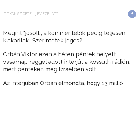
TITKOK SZIGETE
5 ÉV EZELŐTT
Megint “jósolt”, a kommentelők pedig teljesen
kiakadtak… Szerintetek jogos?
Orbán Viktor ezen a héten péntek helyett
vasárnap reggel adott interjút a Kossuth rádión,
mert pénteken még Izraelben volt.
Az interjúban Orbán elmondta, hogy 13 millió
embernek elég nyugati vakcinát rendeltek, mert
Hirdetés