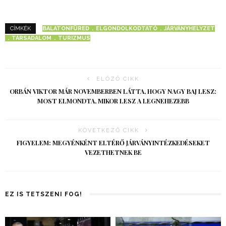
BALATONFÜRED
ELGONDOLKODTATÓ
JÁRVÁNYHELYZET
CÍMKÉK
TÁRSADALOM
TURIZMUS
ELŐZŐ CIKK
ORBÁN VIKTOR MÁR NOVEMBERBEN LÁTTA, HOGY NAGY BAJ LESZ:
MOST ELMONDTA, MIKOR LESZ A LEGNEHEZEBB
KÖVETKEZŐ CIKK
FIGYELEM: MEGYÉNKÉNT ELTÉRŐ JÁRVÁNYINTÉZKEDÉSEKET
VEZETHETNEK BE
EZ IS TETSZENI FOG!