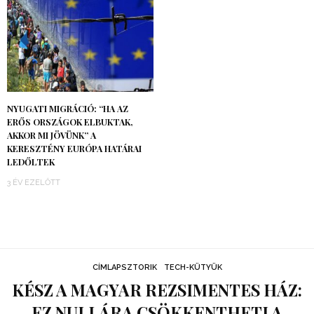
NYUGATI MIGRÁCIÓ: “HA AZ
ERŐS ORSZÁGOK ELBUKTAK,
AKKOR MI JÖVÜNK” A
KERESZTÉNY EURÓPA HATÁRAI
LEDŐLTEK
3 ÉV EZELŐTT
CÍMLAPSZTORIK
TECH-KÜTYÜK
KÉSZ A MAGYAR REZSIMENTES HÁZ:
EZ NULLÁRA CSÖKKENTHETI A