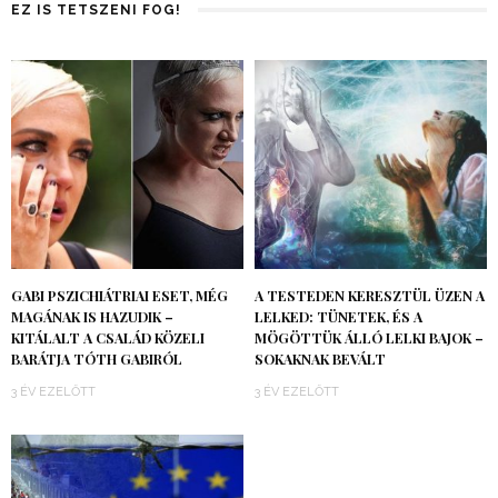
EZ IS TETSZENI FOG!
GABI PSZICHIÁTRIAI ESET, MÉG
A TESTEDEN KERESZTÜL ÜZEN A
MAGÁNAK IS HAZUDIK –
LELKED: TÜNETEK, ÉS A
KITÁLALT A CSALÁD KÖZELI
MÖGÖTTÜK ÁLLÓ LELKI BAJOK –
BARÁTJA TÓTH GABIRÓL
SOKAKNAK BEVÁLT
3 ÉV EZELŐTT
3 ÉV EZELŐTT