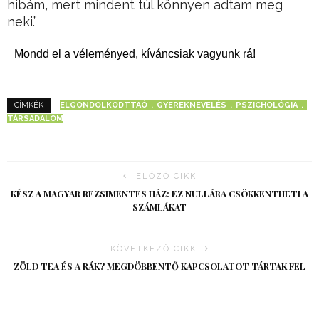
hibám, mert mindent túl könnyen adtam meg
neki.”
Mondd el a véleményed, kíváncsiak vagyunk rá!
ELGONDOLKODTTAÓ
GYEREKNEVELÉS
PSZICHOLÓGIA
CÍMKÉK
TÁRSADALOM
ELŐZŐ CIKK
KÉSZ A MAGYAR REZSIMENTES HÁZ: EZ NULLÁRA CSÖKKENTHETI A
SZÁMLÁKAT
KÖVETKEZŐ CIKK
ZÖLD TEA ÉS A RÁK? MEGDÖBBENTŐ KAPCSOLATOT TÁRTAK FEL