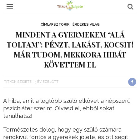
CÍMLAPSZTORIK
ÉRDEKES VILÁG
MINDENT A GYERMEKEM “ALÁ
TOLTAM”: PÉNZT, LAKÁST, KOCSIT!
MÁR TUDOM, MEKKORA HIBÁT
KÖVETTEM EL
TITKOK SZIGETE
5 ÉV EZELŐTT
A hiba, amit a legtöbb szülő elkövet a népszerű
pszichiáter szerint. Olvasd el, ebből sokat
tanulhatsz!
Természetes dolog, hogy egy szülő számára
rendkívül fontos a gyerekek jóléte, és ott segít