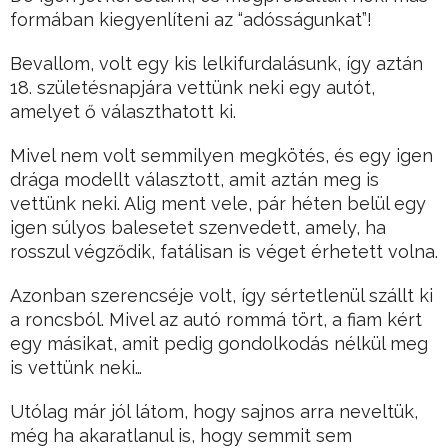
formában kiegyenlíteni az “adósságunkat”!
Bevallom, volt egy kis lelkifurdalásunk, így aztán
18. születésnapjára vettünk neki egy autót,
amelyet ő választhatott ki.
Mivel nem volt semmilyen megkötés, és egy igen
drága modellt választott, amit aztán meg is
vettünk neki. Alig ment vele, pár héten belül egy
igen súlyos balesetet szenvedett, amely, ha
rosszul végződik, fatálisan is véget érhetett volna.
Azonban szerencséje volt, így sértetlenül szállt ki
a roncsból. Mivel az autó rommá tört, a fiam kért
egy másikat, amit pedig gondolkodás nélkül meg
is vettünk neki…
Utólag már jól látom, hogy sajnos arra neveltük,
még ha akaratlanul is, hogy semmit sem