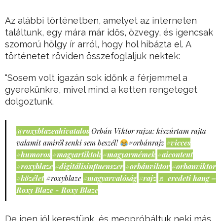
Az alábbi történetben, amelyet az interneten
találtunk, egy mára már idős, özvegy, és igencsak
szomorú hölgy ír arról, hogy hol hibázta el. A
történetet röviden összefoglaljuk nektek:
“Sosem volt igazán sok időnk a férjemmel a
gyerekünkre, mivel mind a ketten rengeteget
dolgoztunk.
@roxyblazeahivatalos
Orbán Viktor rajza: kiszúrtam rajta
valamit amiről senki sem beszél!
#orbánrajz
#vicces
#humoros
#magyartiktok
#magyarmémek
#aicontent
#roxyblaze
#digitálisinfluenszer
#orbánviktor
#orbanviktor
#közélet
#roxyblaze
#magyarvalóság
#rajz
♬ eredeti hang –
Roxy Blaze - Roxy Blaze
De igen jól kerestünk, és megpróbáltuk neki más