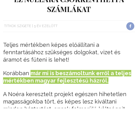
SZÁMLÁKAT
TITKOK SZIGETE
5 ÉV EZELŐTT
Teljes mértékben képes előállítani a
fenntartásához szükséges dolgokat, vizet és
áramot és fűteni is lehet!
Korábban
már mi is beszámoltunk erről a teljes
mértékben magyar fejlesztésű házról.
A Noéra keresztelt projekt egészen hihetetlen
magasságokba tört, és képes lesz kiváltani
minden háztartást, annak felmerülő költségeit.
Hirdetés