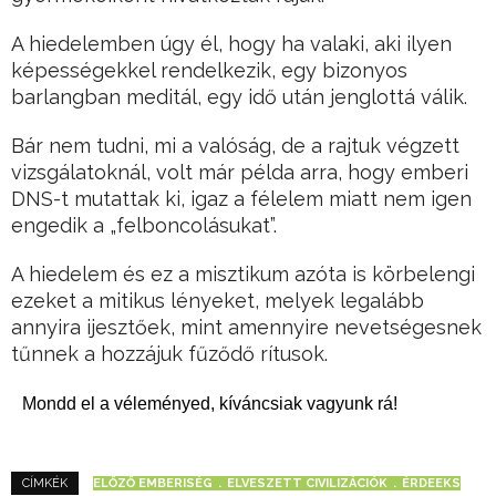
A hiedelemben úgy él, hogy ha valaki, aki ilyen
képességekkel rendelkezik, egy bizonyos
barlangban meditál, egy idő után jenglottá válik.
Bár nem tudni, mi a valóság, de a rajtuk végzett
vizsgálatoknál, volt már példa arra, hogy emberi
DNS-t mutattak ki, igaz a félelem miatt nem igen
engedik a „felboncolásukat”.
A hiedelem és ez a misztikum azóta is körbelengi
ezeket a mitikus lényeket, melyek legalább
annyira ijesztőek, mint amennyire nevetségesnek
tűnnek a hozzájuk fűződő rítusok.
Mondd el a véleményed, kíváncsiak vagyunk rá!
ELŐZŐ EMBERISÉG
ELVESZETT CIVILIZÁCIÓK
ÉRDEEKS
CÍMKÉK