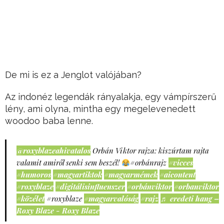
De mi is ez a Jenglot valójában?
Az indonéz legendák rányalakja, egy vámpírszerű
lény, ami olyna, mintha egy megelevenedett
woodoo baba lenne.
@roxyblazeahivatalos
Orbán Viktor rajza: kiszúrtam rajta
valamit amiről senki sem beszél!
#orbánrajz
#vicces
#humoros
#magyartiktok
#magyarmémek
#aicontent
#roxyblaze
#digitálisinfluenszer
#orbánviktor
#orbanviktor
#közélet
#roxyblaze
#magyarvalóság
#rajz
♬ eredeti hang –
Roxy Blaze - Roxy Blaze