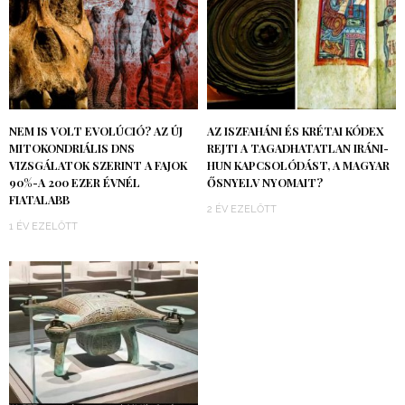
NEM IS VOLT EVOLÚCIÓ? AZ ÚJ
AZ ISZFAHÁNI ÉS KRÉTAI KÓDEX
MITOKONDRIÁLIS DNS
REJTI A TAGADHATATLAN IRÁNI-
VIZSGÁLATOK SZERINT A FAJOK
HUN KAPCSOLÓDÁST, A MAGYAR
90%-A 200 EZER ÉVNÉL
ŐSNYELV NYOMAIT?
FIATALABB
2 ÉV EZELŐTT
1 ÉV EZELŐTT