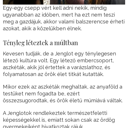
Egy-egy csepp vért kell adni nekik, mindig
ugyanabban az időben, mert ha ezt nem teszi
meg a gazdájuk, akkor valami balszerencse érheti
azokat, akik a közelükben élnek.
Tényleg léteztek a múltban
Kevesen tudják, de a Jenglot egy ténylegesen
létező kultúra volt. Egy létező embercsoport,
aszkéták, akik jól értettek a varázslathoz, és
folyamatosan az örök élet titkát kutatták.
Mikor ezek az aszkéták meghaltak, az anyaföld a
testüket nem fogadta be, ezért
összezsugorodtak, és örök életű múmiává váltak.
A Jenglotok rendlekeztek természetfeletti
képességekkel is, emiatt sokan csak az ördög
gyermekeiként hivatkoztak rájuk.