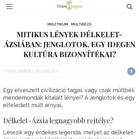
MISZTIKUM
MÚLTIDÉZŐ
MITIKUS LÉNYEK DÉLKELET-
ÁZSIÁBAN: JENGLOTOK, EGY IDEGEN
KULTÚRA BIZONYÍTÉKAI?
TITKOK SZIGETE
7 ÉV EZELŐTT
Egy elveszett civilizáció tagjai, vagy csak múltbéli
mendemondák kitalált lényei? A Jenglotok és egy
elfeledett múlt árnyai…
Délkelet-Ázsia legnagyobb rejtélye?
Létezik egy érdekes legenda, melyet az délkelet-