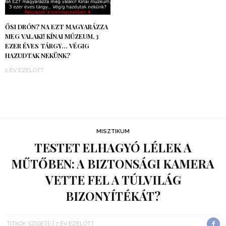
ŐSI DRÓN? NA EZT MAGYARÁZZA
MEG VALAKI! KÍNAI MÚZEUM, 3
EZER ÉVES TÁRGY… VÉGIG
HAZUDTAK NEKÜNK?
2 ÉV EZELŐTT
MISZTIKUM
TESTET ELHAGYÓ LÉLEK A
MŰTŐBEN: A BIZTONSÁGI KAMERA
VETTE FEL A TÚLVILÁG
BIZONYÍTÉKÁT?
TITKOK SZIGETE
7 ÉV EZELŐTT