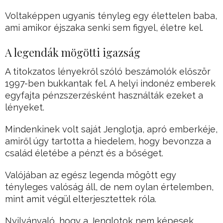
Voltaképpen ugyanis tényleg egy élettelen baba,
ami amikor éjszaka senki sem figyel, életre kel.
A legendák mögötti igazság
A titokzatos lényekről szóló beszámolók először
1997-ben bukkantak fel. A helyi indonéz emberek
egyfajta pénzszerzésként használták ezeket a
lényeket.
Mindenkinek volt saját Jenglotja, apró emberkéje,
amiről úgy tartotta a hiedelem, hogy bevonzza a
család életébe a pénzt és a bőséget.
Valójában az egész legenda mögött egy
tényleges valóság áll, de nem oylan értelemben,
mint amit végül elterjesztettek róla.
Nyilvánvaló, hogy a Jenglotok nem képesek