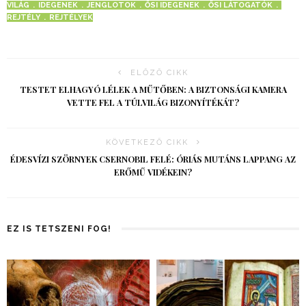
VILÁG
IDEGENEK
JENGLOTOK
ŐSI IDEGENEK
ŐSI LÁTOGATÓK
REJTÉLY
REJTÉLYEK
ELŐZŐ CIKK
TESTET ELHAGYÓ LÉLEK A MŰTŐBEN: A BIZTONSÁGI KAMERA
VETTE FEL A TÚLVILÁG BIZONYÍTÉKÁT?
KÖVETKEZŐ CIKK
ÉDESVÍZI SZÖRNYEK CSERNOBIL FELÉ: ÓRIÁS MUTÁNS LAPPANG AZ
ERŐMŰ VIDÉKEIN?
EZ IS TETSZENI FOG!