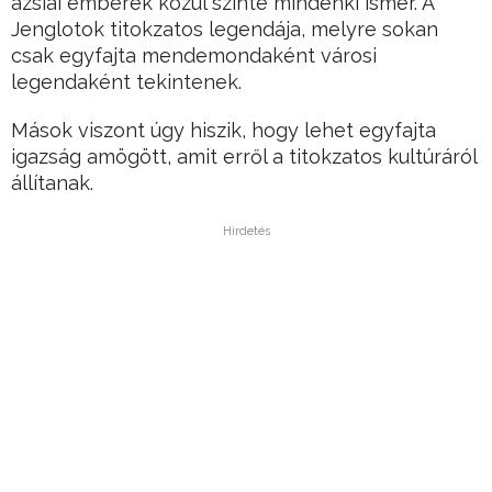
ázsiai emberek közül szinte mindenki ismer. A
Jenglotok titokzatos legendája, melyre sokan
csak egyfajta mendemondaként városi
legendaként tekintenek.
Mások viszont úgy hiszik, hogy lehet egyfajta
igazság amögött, amit erről a titokzatos kultúráról
állítanak.
Hirdetés