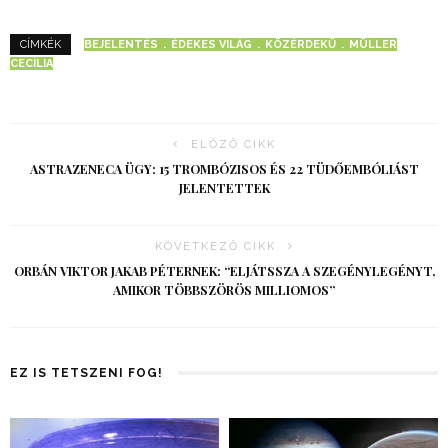
BEJELENTÉS
ÉDEKES VILÁG
KÖZÉRDEKŰ
MÜLLER
CÍMKÉK
CECÍLIA
ELŐZŐ CIKK
ASTRAZENECA ÜGY: 15 TROMBÓZISOS ÉS 22 TÜDŐEMBÓLIÁST
JELENTETTEK
KÖVETKEZŐ CIKK
ORBÁN VIKTOR JAKAB PÉTERNEK: “ELJÁTSSZA A SZEGÉNYLEGÉNYT,
AMIKOR TÖBBSZÖRÖS MILLIOMOS”
EZ IS TETSZENI FOG!