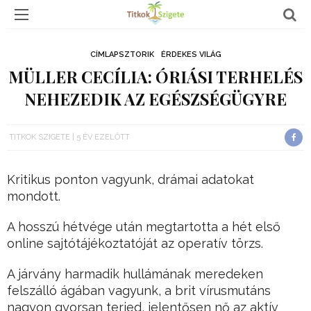
CÍMLAPSZTORIK
ÉRDEKES VILÁG
MÜLLER CECÍLIA: ÓRIÁSI TERHELÉS
NEHEZEDIK AZ EGÉSZSÉGÜGYRE
TITKOK SZIGETE
5 ÉV EZELŐTT
Kritikus ponton vagyunk, drámai adatokat
mondott.
A hosszú hétvége után megtartotta a hét első
online sajtótájékoztatóját az operatív törzs.
A járvány harmadik hullámának meredeken
felszálló ágában vagyunk, a brit vírusmutáns
nagyon gyorsan terjed, jelentősen nő az aktív