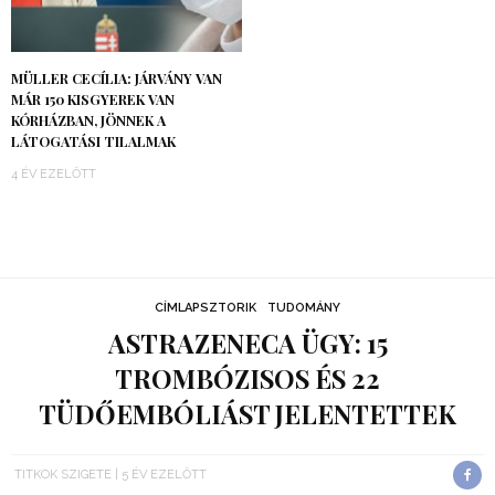
MÜLLER CECÍLIA: JÁRVÁNY VAN
MÁR 150 KISGYEREK VAN
KÓRHÁZBAN, JÖNNEK A
LÁTOGATÁSI TILALMAK
4 ÉV EZELŐTT
CÍMLAPSZTORIK
TUDOMÁNY
ASTRAZENECA ÜGY: 15
TROMBÓZISOS ÉS 22
TÜDŐEMBÓLIÁST JELENTETTEK
TITKOK SZIGETE
5 ÉV EZELŐTT