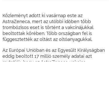
Közleményt adott ki vasárnap este az
AstraZeneca, mert az utóbbi időben több
trombózisos eset is történt a vakcinájukkal
beoltottak körében. Több országban fel is
függesztették az oltást az oltóanyagukkal.
Az Európai Unióban és az Egyesült Királyságban
eddig beoltott 17 millió személy adatai azt
mutatják, hogy az AstraZeneca-vakcina
alkalmazása nem mutat nagyobb kockázatot
tüdőembólia, mélyvénás trombózis vagy
trombocitopénia tekintetében bármely életkori,
nem szerinti, gyártási tétel szerinti vagy
országcsoportban
Hirdetés