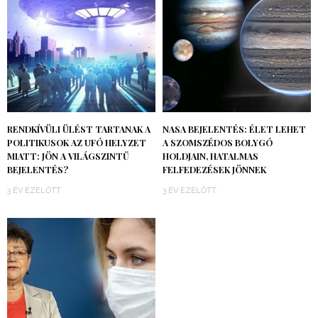
RENDKÍVÜLI ÜLÉST TARTANAK A
NASA BEJELENTÉS: ÉLET LEHET
POLITIKUSOK AZ UFÓ HELYZET
A SZOMSZÉDOS BOLYGÓ
MIATT: JÖN A VILÁGSZINTŰ
HOLDJAIN, HATALMAS
BEJELENTÉS?
FELFEDEZÉSEK JÖNNEK
3 ÉV EZELŐTT
3 ÉV EZELŐTT