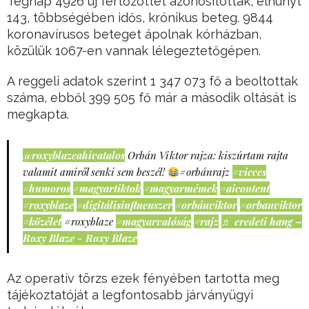
Tegnap 4926 új fertőzöttet azonosítottak, elhunyt
143, többségében idős, krónikus beteg. 9844
koronavírusos beteget ápolnak kórházban,
közülük 1067-en vannak lélegeztetőgépen.
A reggeli adatok szerint 1 347 073 fő a beoltottak
száma, ebből 399 505 fő már a második oltását is
megkapta.
@roxyblazeahivatalos
Orbán Viktor rajza: kiszúrtam rajta
valamit amiről senki sem beszél!
#orbánrajz
#vicces
#humoros
#magyartiktok
#magyarmémek
#aicontent
#roxyblaze
#digitálisinfluenszer
#orbánviktor
#orbanviktor
#közélet
#roxyblaze
#magyarvalóság
#rajz
♬ eredeti hang –
Roxy Blaze - Roxy Blaze
Az operatív törzs ezek fényében tartotta meg
tájékoztatóját a legfontosabb járványügyi