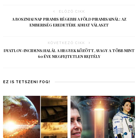
ELŐZŐ CIKK
A BOSZNIAI NAP PIRAMIS RÉGEBBI A FÖLD PIRAMISAINÁL: AZ
EMBERISÉG EREDETÉRE ADHAT VÁLASZT
KÖVETKEZŐ CIKK
DYATLOV-INCIDENS:HALÁL A HEGYEK KÖZÖTT, AVAGY A TÖBB MINT
60 ÉVE MEGFEJTETLEN REJTÉLY
EZ IS TETSZENI FOG!