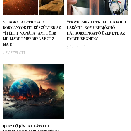
VILÁGKATASZTRÓFA: A
“FIGYELMEZTETNI KELL A FÖLD
KORMÁNYOK FELKÉSZÜLTEK AZ
LAKÓIT”: EGY ŰRHAJŐSNŐ
“ÍTÉLET NAPJÁRA”, AMI TÖBB
HÁTBORZONGATÓ ÜZENETE AZ
MILLIÁRD EMBERREL VÉGEZ
EMBERISÉGNEK?
MAJD?
3 ÉV EZELŐTT
2 ÉV EZELŐTT
IJESZTŐ JÓSLAT LÁTOTT