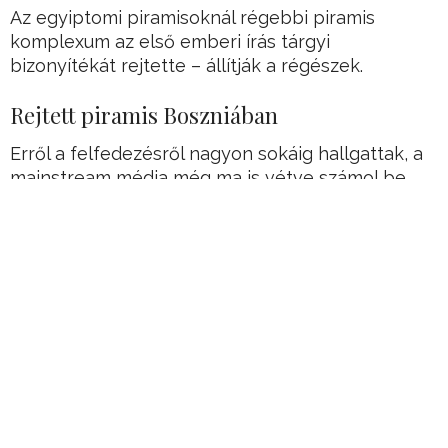
Az egyiptomi piramisoknál régebbi piramis
komplexum az első emberi írás tárgyi
bizonyítékát rejtette – állítják a régészek.
Rejtett piramis Boszniában
Erről a felfedezésről nagyon sokáig hallgattak, a
mainstream média még ma is vétve számol be
róla.
Hirdetés