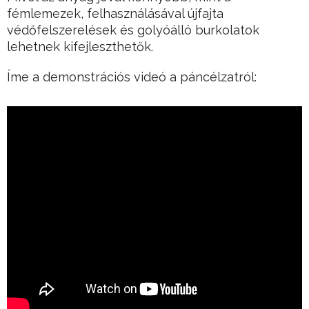
fémlemezek, felhasználásával újfajta
védőfelszerelések és golyóálló burkolatok
lehetnek kifejleszthetők.
Íme a demonstrációs videó a páncélzatról: