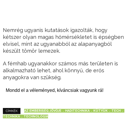
Nemrég ugyanis kutatások igazolták, hogy
kétszer olyan magas hőmérsékletet is épségben
elvisel, mint az ugyanabból az alapanyagból
készült tömör lemezek.
A fémhab ugyanakkor számos más területen is
alkalmazható lehet, ahol könnyű, de erős
anyagokra van szükség.
Mondd el a véleményed, kíváncsiak vagyunk rá!
AZ EMBERISÉG JÖVŐJE
HADITECHNIKA
KÜTYÜK
TECH
CÍMKÉK
TECHNIKA
TECHNOLÓGIA