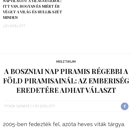
NAPVILÁGOT A VILÁGVÉGÉRŐL:
ITT VAN, HOGYAN ÉS MIÉRT ÉR
VÉGET A VILÁG ÉS HULLIK SZÉT
MINDEN
3 ÉV EZELŐTT
MISZTIKUM
A BOSZNIAI NAP PIRAMIS RÉGEBBI A
FÖLD PIRAMISAINÁL: AZ EMBERISÉG
EREDETÉRE ADHAT VÁLASZT
TITKOK SZIGETE
7 ÉV EZELŐTT
2005-ben fedezték fel, azóta heves viták tárgya.