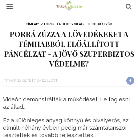
CÍMLAPSZTORIK
ÉRDEKES VILÁG
TECH-KÜTYÜK
PORRÁ ZÚZZA A LÖVEDÉKEKET A
FÉMHABBÓL ELŐÁLLÍTOTT
PÁNCÉLZAT – A JÖVŐ SZUPERBIZTOS
VÉDELME?
TITKOK SZIGETE
7 ÉV EZELŐTT
Videón demonstrálták a működését. Le fog esni
az állad…
Ez a különleges anyag könnyű és bivalyerős, az
elmúlt néhány évben pedig már számtalanszor
tesztelték és tovább fejlesztették.