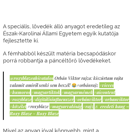
A speciális, lövedék álló anyagot eredetileg az
Észak-Karolinai Állami Egyetem egyik kutatója
fejlesztette ki.
A fémhabból készült matéria becsapódáskor
porrá robbantja a páncéltörő lövedékeket.
@roxyblazeahivatalos
Orbán Viktor rajza: kiszúrtam rajta
valamit amiről senki sem beszél!
#orbánrajz
#vicces
#humoros
#magyartiktok
#magyarmémek
#aicontent
#roxyblaze
#digitálisinfluenszer
#orbánviktor
#orbanviktor
#közélet
#roxyblaze
#magyarvalóság
#rajz
♬ eredeti hang –
Roxy Blaze - Roxy Blaze
Mivel az anyag jóval könnyebb, mint a