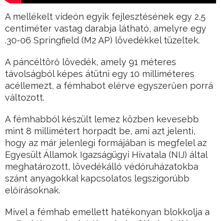
A mellékelt videón egyik fejlesztésének egy 2,5
centiméter vastag darabja látható, amelyre egy
.30-06 Springfield (M2 AP) lövedékkel tüzeltek.
A páncéltörő lövedék, amely 91 méteres
távolságból képes átütni egy 10 milliméteres
acéllemezt, a fémhabot elérve egyszerűen porrá
változott.
A fémhabból készült lemez közben kevesebb
mint 8 millimétert horpadt be, ami azt jelenti,
hogy az már jelenlegi formájában is megfelel az
Egyesült Államok Igazságügyi Hivatala (NIJ) által
meghatározott, lövedékálló védőruházatokba
szánt anyagokkal kapcsolatos legszigorúbb
előírásoknak.
Mivel a fémhab emellett hatékonyan blokkolja a