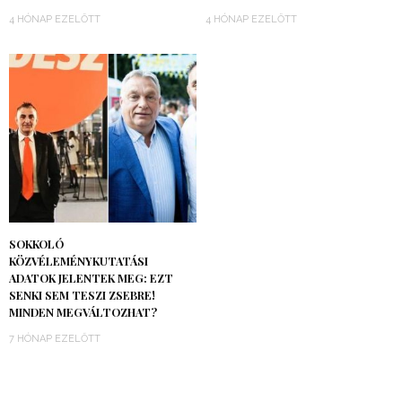
4 HÓNAP EZELŐTT
4 HÓNAP EZELŐTT
SOKKOLÓ
KÖZVÉLEMÉNYKUTATÁSI
ADATOK JELENTEK MEG: EZT
SENKI SEM TESZI ZSEBRE!
MINDEN MEGVÁLTOZHAT?
7 HÓNAP EZELŐTT