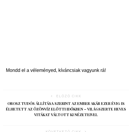
Mondd el a véleményed, kíváncsiak vagyunk rá!
ELŐZŐ CIKK
OROSZ TUDÓS ÁLLÍTÁSA SZERINT AZ EMBER AKÁR EZER ÉVIG IS
ÉLHETETT AZ ÖZÖNVÍZ ELŐTTI IDŐKBEN – VILÁGSZERTE HEVES
VITÁKAT VÁLTOTT KI NÉZETEIVEL
KÖVETKEZŐ CIKK