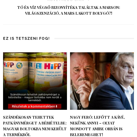
TÓ ÉS VÍZ VÉGSŐ BIZONYÍTÉKA TALÁLTAK A MARSON:
VILÁGSZENZÁCIÓ, A MARS LAKOTT BOLYGÓ?!
EZ IS TETSZENI FOG!
SZÁNDÉKOSAN TEHETTEK
NAGY FERÓ: LEFŐTT A KÁVÉ,
PATKÁNYMÉRGET A BÉBIÉTELBE:
NEKÜNK ANNYI – OLYAT
MAGYAR BOLTOKBA NEM KERÜLT
MONDOTT AMIBE ORBÁN IS
A TERMÉKBŐL
BELEREMEGHET!