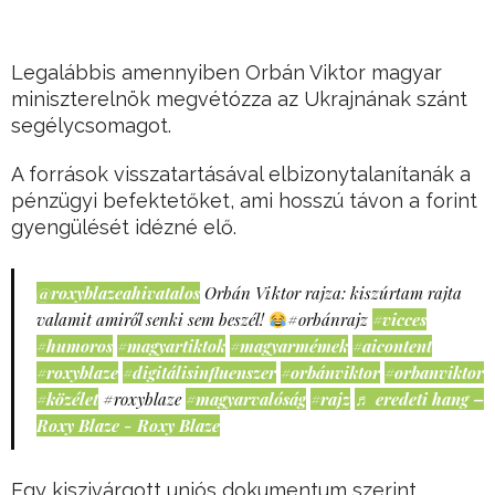
Legalábbis amennyiben Orbán Viktor magyar
miniszterelnök megvétózza az Ukrajnának szánt
segélycsomagot.
A források visszatartásával elbizonytalanítanák a
pénzügyi befektetőket, ami hosszú távon a forint
gyengülését idézné elő.
@roxyblazeahivatalos
Orbán Viktor rajza: kiszúrtam rajta
valamit amiről senki sem beszél!
#orbánrajz
#vicces
#humoros
#magyartiktok
#magyarmémek
#aicontent
#roxyblaze
#digitálisinfluenszer
#orbánviktor
#orbanviktor
#közélet
#roxyblaze
#magyarvalóság
#rajz
♬ eredeti hang –
Roxy Blaze - Roxy Blaze
Egy kiszivárgott uniós dokumentum szerint