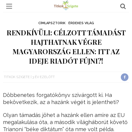
CÍMLAPSZTORIK
ÉRDEKES VILÁG
RENDKÍVÜLI: CÉLZOTT TÁMADÁST
HAJTHATNAK VÉGRE
MAGYARORSZÁG ELLEN: ITT AZ
IDEJE RIADÓT FÚJNI?!
TITKOK SZIGETE
3 ÉV EZELŐTT
Döbbenetes forgatókönyv szivárgott ki. Ha
bekövetkezik, az a hazánk végét is jelentheti?
Olyan támadás jöhet a hazánk ellen amire az EU
megalakulása óta, a második világháborút követő
Trianoni “béke diktátum” óta nme volt példa.