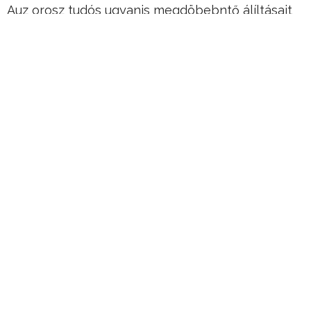
Auz orosz tudós ugyanis megdöbebntő álíltásait
sokak szerint nem tudta alátámasztani.
Hirdetés