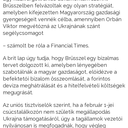
Brüsszelben felvázoltak egy olyan stratégiát,
amelyben kifejezetten Magyarország gazdasági
gyengeségeit vennék célba, amennyiben Orbán
Viktor megvétózná az Ukrajnának szánt
segélycsomagot
– számolt be róla a Financial Times.
A brit lap úgy tudja, hogy Brüsszel egy bizalmas
tervet dolgozott ki, amelyben lényegében
szabotálnák a magyar gazdaságot, előidézve a
befektetői bizalom összeomlását, a forintos
deviza meghátrálását és a hitelfelvételi költségek
megugrását.
Az uniós tisztviselők szerint, ha a február 1-jei
csúcstalálkozón nem születik megállapodás
Ukrajna támogatásáról, úgy a tagállamok vezetői
nyilvánosan is megfogadnák, hogy végleg