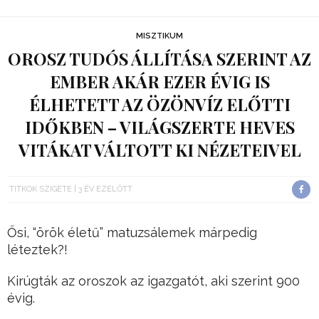
MISZTIKUM
OROSZ TUDÓS ÁLLÍTÁSA SZERINT AZ
EMBER AKÁR EZER ÉVIG IS
ÉLHETETT AZ ÖZÖNVÍZ ELŐTTI
IDŐKBEN – VILÁGSZERTE HEVES
VITÁKAT VÁLTOTT KI NÉZETEIVEL
TITKOK SZIGETE
3 ÉV EZELŐTT
Ősi, “örök életű” matuzsálemek márpedig
léteztek?!
Kirúgták az oroszok az igazgatót, aki szerint 900
évig.