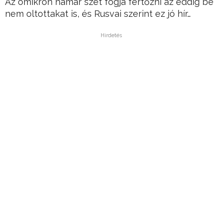
Az omikron hamar szét fogja fertőzni az eddig be
nem oltottakat is, és Rusvai szerint ez jó hír…
Hirdetés