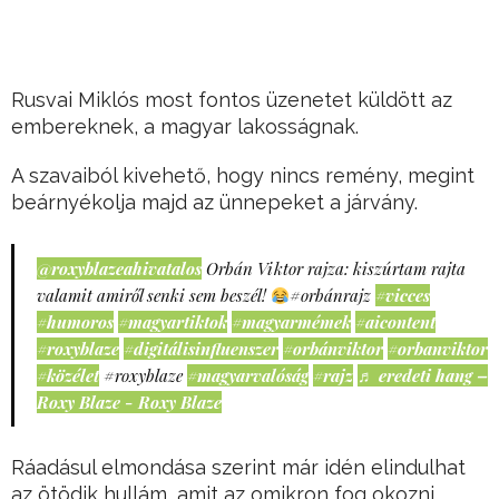
Rusvai Miklós most fontos üzenetet küldött az
embereknek, a magyar lakosságnak.
A szavaiból kivehető, hogy nincs remény, megint
beárnyékolja majd az ünnepeket a járvány.
@roxyblazeahivatalos
Orbán Viktor rajza: kiszúrtam rajta
valamit amiről senki sem beszél!
#orbánrajz
#vicces
#humoros
#magyartiktok
#magyarmémek
#aicontent
#roxyblaze
#digitálisinfluenszer
#orbánviktor
#orbanviktor
#közélet
#roxyblaze
#magyarvalóság
#rajz
♬ eredeti hang –
Roxy Blaze - Roxy Blaze
Ráadásul elmondása szerint már idén elindulhat
az ötödik hullám, amit az omikron fog okozni…