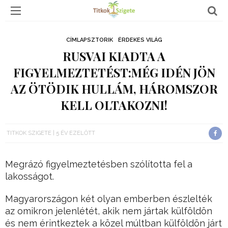
CÍMLAPSZTORIK
ÉRDEKES VILÁG
RUSVAI KIADTA A
FIGYELMEZTETÉST:MÉG IDÉN JÖN
AZ ÖTÖDIK HULLÁM, HÁROMSZOR
KELL OLTAKOZNI!
TITKOK SZIGETE
5 ÉV EZELŐTT
Megrázó figyelmeztetésben szólította fel a
lakosságot.
Magyarországon két olyan emberben észlelték
az omikron jelenlétét, akik nem jártak külföldön
és nem érintkeztek a közel múltban külföldön járt