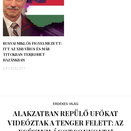
RUSVAI MIKLÓS FIGYELMEZETT:
ITT AZ XBB VÍRUS ÉS MÁR
TITOKBAN TERJEDHET
HAZÁNKBAN
4 ÉV EZELŐTT
ÉRDEKES VILÁG
ALAKZATBAN REPÜLŐ UFÓKAT
VIDEÓZTAK A TENGER FELETT: AZ