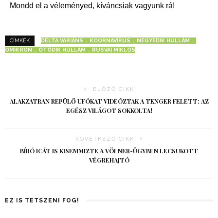
Mondd el a véleményed, kíváncsiak vagyunk rá!
DELTA VARIÁNS
KOORNAVÍRUS
NEGYEDIK HULLÁM
CÍMKÉK
OMIKRON
ÖTÖDIK HULLÁM
RUSVAI MIKLÓS
ELŐZŐ CIKK
ALAKZATBAN REPÜLŐ UFÓKAT VIDEÓZTAK A TENGER FELETT: AZ
EGÉSZ VILÁGOT SOKKOLTA!
KÖVETKEZŐ CIKK
BÍRÓ ICÁT IS KISEMMIZTE A VÖLNER-ÜGYBEN LECSUKOTT
VÉGREHAJTÓ
EZ IS TETSZENI FOG!