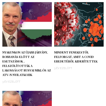
NYAKUNKON AZ ÚJABB JÁRVÁNY,
MINDENT FENEKESTŐL
ROBBANÁS ELŐTT AZ
FELFORGAT, AMIT A COVID
ESETSZÁMOK ,
EREDETÉRŐL KIDERÍTETTEK
FELSZÓLÍTOTTÁK A
3 ÉV EZELŐTT
LAKOSSÁGOT RUSVAI MIKLÓS AZ
ATV-N NYILATKOZIK
3 ÉV EZELŐTT