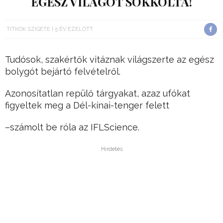
EGÉSZ VILÁGOT SOKKOLTA!
TITKOK SZIGETE
5 ÉV EZELŐTT
Tudósok, szakértők vitáznak világszerte az egész
bolygót bejártó felvételről.
Azonosítatlan repülő tárgyakat, azaz ufókat
figyeltek meg a Dél-kínai-tenger felett
–számolt be róla az IFLScience.
Hirdetés