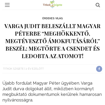
ÉRDEKES VILÁG
VARGA JUDIT BELESZÁLLT MAGYAR
PÉTERBE “MEGHÖKKENTŐ,
MEGTÉVESZTŐ ÁMOKFUTÁSÁRÓL”
BESZÉL: MEGTÖRTE A CSENDET ÉS
LEDOBTA AZ ATOMOT!
TITKOK SZIGETE
2 ÉV EZELŐTT
Újabb fordulat Magyar Péter ügyében. Varga
Judit durva dolgokat állít, miközben kormányt
megbuktató dokumentumok kerülnek hamarosan
nyilvánosságra.