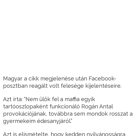
Magyar a cikk megjelenése után Facebook-
posztban reagált volt felesége kijelentéseire.
Azt írta: “Nem ülök fel a maffia egyik
tartóoszlopaként funkcionáló Rogán Antal
provokációjának, továbbra sem mondok rosszat a
gyermekeim édesanyjáról.”
Azt is elismételte, hogy kedden nyilvánosságra