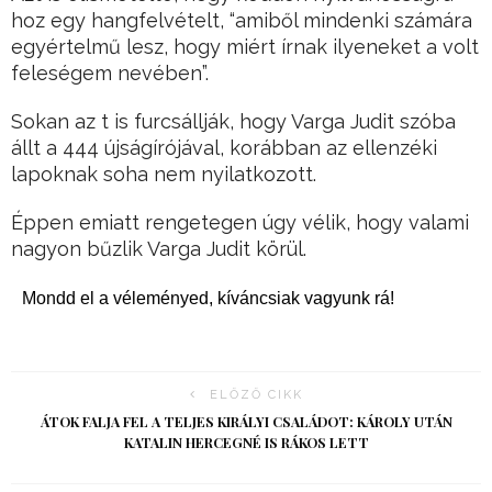
hoz egy hangfelvételt, “amiből mindenki számára
egyértelmű lesz, hogy miért írnak ilyeneket a volt
feleségem nevében”.
Sokan az t is furcsállják, hogy Varga Judit szóba
állt a 444 újságírójával, korábban az ellenzéki
lapoknak soha nem nyilatkozott.
Éppen emiatt rengetegen úgy vélik, hogy valami
nagyon bűzlik Varga Judit körül.
Mondd el a véleményed, kíváncsiak vagyunk rá!
ELŐZŐ CIKK
ÁTOK FALJA FEL A TELJES KIRÁLYI CSALÁDOT: KÁROLY UTÁN
KATALIN HERCEGNÉ IS RÁKOS LETT