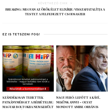
KÖVETKEZŐ CIKK
BREAKING: MEGVAN AZ ÖRÖK ÉLET ELIXÍRJE: VISSZAFIATALÍTJA A
TESTET A FELFEDEZETT CSODSASZER
EZ IS TETSZENI FOG!
SZÁNDÉKOSAN TEHETTEK
NAGY FERÓ: LEFŐTT A KÁVÉ,
PATKÁNYMÉRGET A BÉBIÉTELBE:
NEKÜNK ANNYI – OLYAT
MAGYAR BOLTOKBA NEM KERÜLT
MONDOTT AMIBE ORBÁN IS