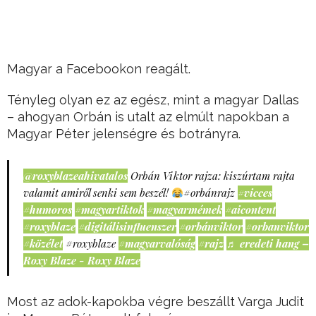
Magyar a Facebookon reagált.
Tényleg olyan ez az egész, mint a magyar Dallas
– ahogyan Orbán is utalt az elmúlt napokban a
Magyar Péter jelenségre és botrányra.
@roxyblazeahivatalos
Orbán Viktor rajza: kiszúrtam rajta
valamit amiről senki sem beszél!
#orbánrajz
#vicces
#humoros
#magyartiktok
#magyarmémek
#aicontent
#roxyblaze
#digitálisinfluenszer
#orbánviktor
#orbanviktor
#közélet
#roxyblaze
#magyarvalóság
#rajz
♬ eredeti hang –
Roxy Blaze - Roxy Blaze
Most az adok-kapokba végre beszállt Varga Judit