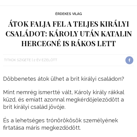
ÉRDEKES VILÁG
ÁTOK FALJA FEL A TELJES KIRÁLYI
CSALÁDOT: KÁROLY UTÁN KATALIN
HERCEGNÉ IS RÁKOS LETT
TITKOK SZIGETE
2 ÉV EZELŐTT
Döbbenetes átok ülhet a brit királyi családon?
Mint nemrég ismertté vált, Károly király rákkal
küzd, és emiatt azonnal megkérdőjeleződött a
brit királyi család jövője.
És a lehetséges trónörökösök személyének
firtatása máris megkezdődött.