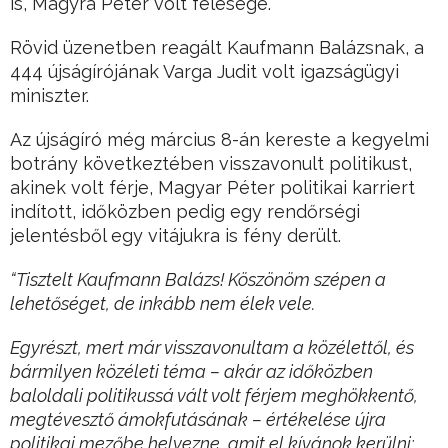
is, Magyra Péter volt felesége.
Rövid üzenetben reagált Kaufmann Balázsnak, a
444 újságírójának Varga Judit volt igazságügyi
miniszter.
Az újságíró még március 8-án kereste a kegyelmi
botrány következtében visszavonult politikust,
akinek volt férje, Magyar Péter politikai karriert
indított, időközben pedig egy rendőrségi
jelentésből egy vitájukra is fény derült.
“Tisztelt Kaufmann Balázs! Köszönöm szépen a
lehetőséget, de inkább nem élek vele.
Egyrészt, mert már visszavonultam a közélettől, és
bármilyen közéleti téma – akár az időközben
baloldali politikussá vált volt férjem meghökkentő,
megtévesztő ámokfutásának – értékelése újra
politikai mezőbe helyezne, amit el kívánok kerülni;