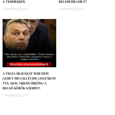
A TERMÉKBŐL
BELEREMEGHET!
4 HÓNAP EZELŐTT
4 HÓNAP EZELŐTT
A TISZA ÁRADÁSÁT MÁR NEM
LEHET MEGÁLLÍTANI A HATÁRON
TÚL SEM, ORBÁN ŐRJÖNG A
BELSŐ KÖRÖK SZERINT.
7 HÓNAP EZELŐTT