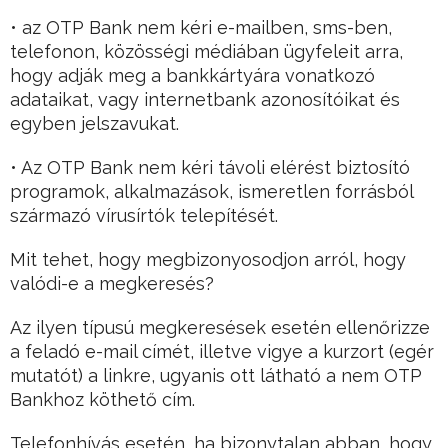
• az OTP Bank nem kéri e-mailben, sms-ben,
telefonon, közösségi médiában ügyfeleit arra,
hogy adják meg a bankkártyára vonatkozó
adataikat, vagy internetbank azonosítóikat és
egyben jelszavukat.
• Az OTP Bank nem kéri távoli elérést biztosító
programok, alkalmazások, ismeretlen forrásból
származó vírusírtók telepítését.
Mit tehet, hogy megbizonyosodjon arról, hogy
valódi-e a megkeresés?
Az ilyen típusú megkeresések esetén ellenőrizze
a feladó e-mail címét, illetve vigye a kurzort (egér
mutatót) a linkre, ugyanis ott látható a nem OTP
Bankhoz köthető cím.
Telefonhívás esetén, ha bizonytalan abban, hogy