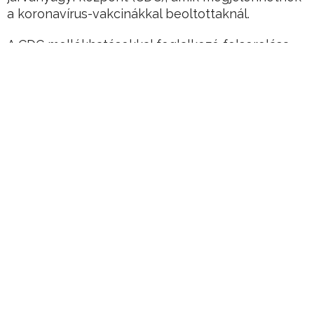
a koronavírus-vakcinákkal beoltottaknál.
A CDC mellékhatásokkal foglalkozó felsorolása
ezzel összesen kilenc tényezőre bővült a korábbi
hat helyett. Ezek név szerint
Hirdetés