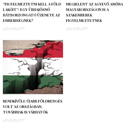
“FIGYELMEZTETNI KELL A FÖLD
MEGJELENT AZ AGYEVŐ AMŐBA
LAKÓIT”: EGY ŰRHAJŐSNŐ
MAGYARORSZÁGON IS A
HÁTBORZONGATÓ ÜZENETE AZ
SZAKEMBEREK
EMBERISÉGNEK?
FIGYELMEZTETNEK
3 ÉV EZELŐTT
3 ÉV EZELŐTT
RENDKÍVÜLI: ÚJABB FÖLDRENGÉS
VOLT AZ ORSZÁGBAN,
TOVÁBBIAK IS VÁRHATÓK
3 ÉV EZELŐTT