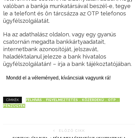
valóban a bankja munkatársával beszél-e, tegye
le a telefont és ön tárcsázza az OTP telefonos
ügyfélszolgálatát.
Ha az adathalász oldalon, vagy egy gyanús
csatornán megadta bankkártyaadatait,
internetbank azonosítóját, jelszavát,
haladéktalanul jelezze a bank hivatalos
ügyfélszolgálatán! – írja a bank tájékoztatójában.
Mondd el a véleményed, kíváncsiak vagyunk rá!
FELHÍVÁS
FIGYELMEZTETÉS
KÖZÉRDEKŰ
OTP
CÍMKÉK
PÉNZÜGYEK
ELŐZŐ CIKK