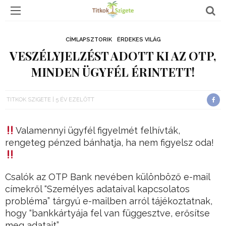
CÍMLAPSZTORIK
ÉRDEKES VILÁG
VESZÉLYJELZÉST ADOTT KI AZ OTP,
MINDEN ÜGYFÉL ÉRINTETT!
TITKOK SZIGETE
5 ÉV EZELŐTT
Valamennyi ügyfél figyelmét felhívták,
rengeteg pénzed bánhatja, ha nem figyelsz oda!
Csalók az OTP Bank nevében különböző e-mail
címekről “Személyes adataival kapcsolatos
probléma” tárgyú e-mailben arról tájékoztatnak,
hogy “bankkártyája fel van függesztve, erősítse
meg adatait”.