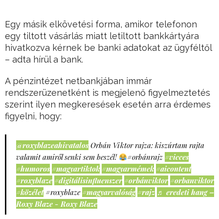
Egy másik elkövetési forma, amikor telefonon
egy tiltott vásárlás miatt letiltott bankkártyára
hivatkozva kérnek be banki adatokat az ügyféltől
– adta hírül a bank.
A pénzintézet netbankjában immár
rendszerüzenetként is megjelenő figyelmeztetés
szerint ilyen megkeresések esetén arra érdemes
figyelni, hogy:
@roxyblazeahivatalos
Orbán Viktor rajza: kiszúrtam rajta
valamit amiről senki sem beszél!
#orbánrajz
#vicces
#humoros
#magyartiktok
#magyarmémek
#aicontent
#roxyblaze
#digitálisinfluenszer
#orbánviktor
#orbanviktor
#közélet
#roxyblaze
#magyarvalóság
#rajz
♬ eredeti hang –
Roxy Blaze - Roxy Blaze