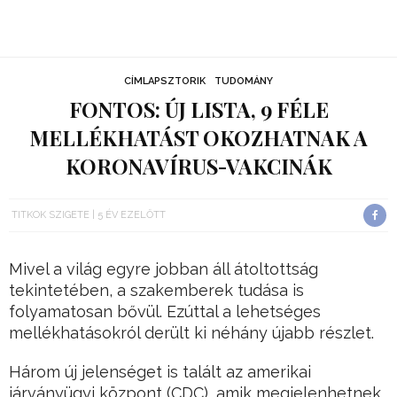
CÍMLAPSZTORIK
TUDOMÁNY
FONTOS: ÚJ LISTA, 9 FÉLE
MELLÉKHATÁST OKOZHATNAK A
KORONAVÍRUS-VAKCINÁK
TITKOK SZIGETE
5 ÉV EZELŐTT
Mivel a világ egyre jobban áll átoltottság
tekintetében, a szakemberek tudása is
folyamatosan bővül. Ezúttal a lehetséges
mellékhatásokról derült ki néhány újabb részlet.
Három új jelenséget is talált az amerikai
járványügyi központ (CDC), amik megjelenhetnek