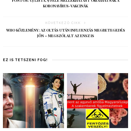
FONTOS: ÚJ LISTA, 9 FÉLE MELLÉKHATÁST OKOZHATNAK A
KORONAVÍRUS-VAKCINÁK
KÖVETKEZŐ CIKK
WHO KÖZLEMÉNY: AZ OLTÁS UTÁN INFLUENZÁS MEGBETEGEDÉS
JÖN – MEGSZÓLALT AZ ENSZ IS
EZ IS TETSZENI FOG!