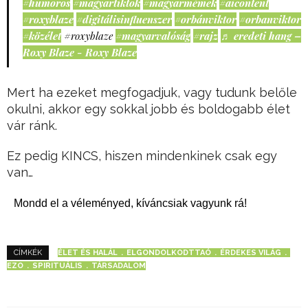
#humoros
#magyartiktok
#magyarmémek
#aicontent
#roxyblaze
#digitálisinfluenszer
#orbánviktor
#orbanviktor
#közélet
#roxyblaze
#magyarvalóság
#rajz
♬ eredeti hang –
Roxy Blaze - Roxy Blaze
Mert ha ezeket megfogadjuk, vagy tudunk belőle
okulni, akkor egy sokkal jobb és boldogabb élet
vár ránk.
Ez pedig KINCS, hiszen mindenkinek csak egy
van…
Mondd el a véleményed, kíváncsiak vagyunk rá!
ÉLET ÉS HALÁL
ELGONDOLKODTTAÓ
ÉRDEKES VILÁG
CÍMKÉK
EZO
SPIRITUÁLIS
TÁRSADALOM