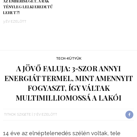
AZ EMBERISÉGET, A RÁK
TÉNYLEG LELKI EREDETŰ
LEHET?!
3 ÉV EZELŐTT
TECH-KÜTYÜK
A JÖVŐ FALUJA: 3-SZOR ANNYI
ENERGIÁT TERMEL, MINT AMENNYIT
FOGYASZT, ÍGY VÁLTAK
MULTIMILLIOMOSSÁ A LAKÓI
TITKOK SZIGETE
7 ÉV EZELŐTT
14 éve az elnéptelenedés szélén voltak, tele