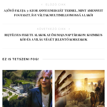
ELŐZŐ CIKK
A JÖVŐ FALUJA: 3-SZOR ANNYI ENERGIÁT TERMEL, MINT AMENNYIT
FOGYASZT, ÍGY VÁLTAK MULTIMILLIOMOSSÁ A LAKÓI
KÖVETKEZŐ CIKK
REJTÉLYES FEKETE ALAKOK AZ ŐSI MAJA NAPTÁRAKON: KOZMIKUS
KÓD ÉS A VILÁG VÉGÉT JELENTŐ KORSZAKOK
EZ IS TETSZENI FOG!