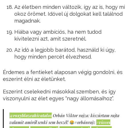
Az életben minden változik, így az is, hogy mi
okoz örömet. Idővel új dolgokat kell találnod
magadnak.
Hiába vagy ambíciós, ha nem tudod
kivitelezni azt, amit szeretnél.
Az idő a legjobb barátod, használd ki úgy,
hogy minden percét élvezhesd.
Érdemes a fentieket alaposan végig gondolni, és
eszerint élni az életünket.
Eszerint cselekedni másokkal szemben, és így
viszonyulni az élet egyes “nagy állomásaihoz”.
@roxyblazeahivatalos
Orbán Viktor rajza: kiszúrtam rajta
valamit amiről senki sem beszél!
#orbánrajz
#vicces