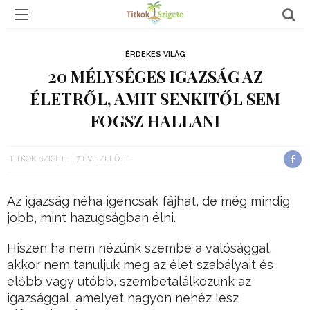
ÉRDEKES VILÁG
20 MÉLYSÉGES IGAZSÁG AZ
ÉLETRŐL, AMIT SENKITŐL SEM
FOGSZ HALLANI
TITKOK SZIGETE
7 ÉV EZELŐTT
Az igazság néha igencsak fájhat, de még mindig
jobb, mint hazugságban élni.
Hiszen ha nem nézünk szembe a valósággal,
akkor nem tanuljuk meg az élet szabályait és
előbb vagy utóbb, szembetalálkozunk az
igazsággal, amelyet nagyon nehéz lesz