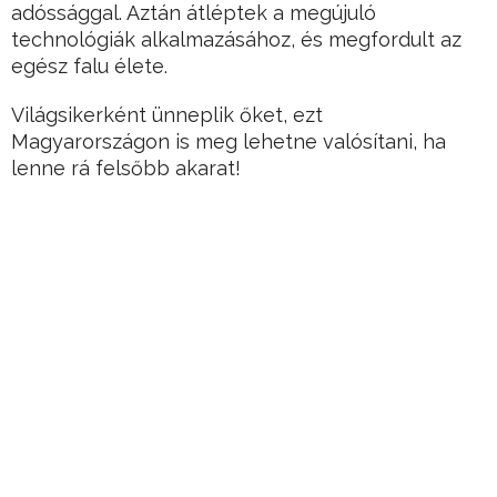
adóssággal. Aztán átléptek a megújuló
technológiák alkalmazásához, és megfordult az
egész falu élete.
Világsikerként ünneplik őket, ezt
Magyarországon is meg lehetne valósítani, ha
lenne rá felsőbb akarat!
Az elmúlt években számos díjjal kitüntetett
Wildpoldsried igazi mintaképévé nőtt ki a
fenntartható fejlődésnek.
Hirdetés