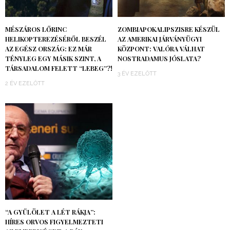
MÉSZÁROS LŐRINC
ZOMBIAPOKALIPSZISRE KÉSZÜL
HELIKOPTEREZÉSÉRŐL BESZÉL
AZ AMERIKAI JÁRVÁNYÜGYI
AZ EGÉSZ ORSZÁG: EZ MÁR
KÖZPONT: VALÓRA VÁLHAT
TÉNYLEG EGY MÁSIK SZINT, A
NOSTRADAMUS JÓSLATA?
TÁRSADALOM FELETT “LEBEG”?!
3 ÉV EZELŐTT
2 ÉV EZELŐTT
“A GYŰLÖLET A LÉT RÁKJA”:
HÍRES ORVOS FIGYELMEZTETI