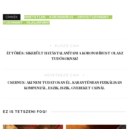
HIHETETLEN
KORONAVÍRUS
ORVOSTUDOMÁNY
CÍMKÉK
TUDOMÁNY
VILÁGJÁRVÁNY
ELŐZŐ CIKK
ÁTTÖRÉS: SIKERÜLT HATÁSTALANÍTANI A KORONAVÍRUST OLASZ
TUDÓSOKNAK!
KÖVETKEZŐ CIKK
CSERNUS: AKI NEM TUDATOSAN ÉL, KARANTÉNBAN FIZIKÁLISAN
KOMPENZÁL, ESZIK, ISZIK, GYEREKET CSINÁL
EZ IS TETSZENI FOG!