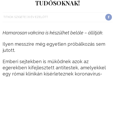
TUDÓSOKNAK!
TITKOK SZIGETE
6 ÉV EZELŐTT
Hamarosan vakcina is készülhet belőle – állítják.
Ilyen messzire még egyetlen próbálkozás sem
jutott.
Emberi sejtekben is működnek azok az
egerekben kifejlesztett antitestek, amelyekkel
egy római klinikán kísérleteznek koronavírus-
oltáshoz.
Hirdetés