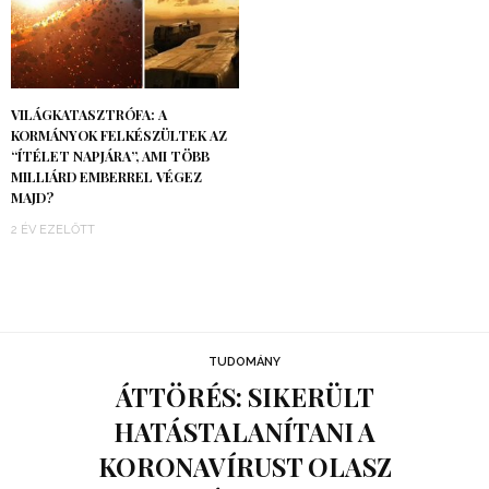
VILÁGKATASZTRÓFA: A
KORMÁNYOK FELKÉSZÜLTEK AZ
“ÍTÉLET NAPJÁRA”, AMI TÖBB
MILLIÁRD EMBERREL VÉGEZ
MAJD?
2 ÉV EZELŐTT
TUDOMÁNY
ÁTTÖRÉS: SIKERÜLT
HATÁSTALANÍTANI A
KORONAVÍRUST OLASZ