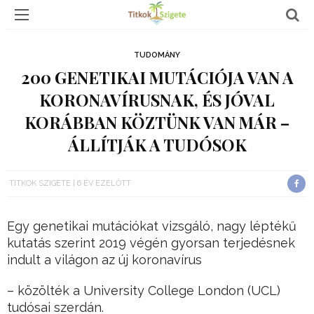
TUDOMÁNY
200 GENETIKAI MUTÁCIÓJA VAN A
KORONAVÍRUSNAK, ÉS JÓVAL
KORÁBBAN KÖZTÜNK VAN MÁR –
ÁLLÍTJÁK A TUDÓSOK
TITKOK SZIGETE
6 ÉV EZELŐTT
Egy genetikai mutációkat vizsgáló, nagy léptékű
kutatás szerint 2019 végén gyorsan terjedésnek
indult a világon az új koronavírus
– közölték a University College London (UCL)
tudósai szerdán.