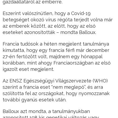
gazdaállatáról az emberre.
Eszerint valószínűtlen, hogy a Covid-19
betegséget okozó vírus régóta terjedt volna már
az emberek között, az előtt, hogy az első
eseteket azonosították – mondta Balloux.
Francia tudósok a héten megjelent tanulmánya
kimutatta, hogy egy francia férfi már december
27-én fertőzött volt, majdnem egy hónappal
korábban, mint ahogy Franciaországban az első
igazolt eset megjelent.
Az ENSZ Egészségügyi Világszervezete (WHO)
szerint a francia eset “nem meglepő”, és arra
szólította fel az országokat, hogy nyomozzanak
további gyanús esetek után.
Balloux azt mondta, a tanulmányukban
azonosított 198 kis genetikai változás vagy