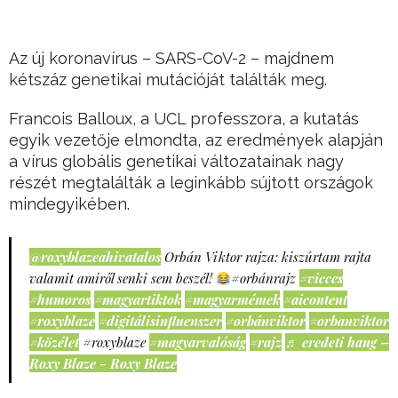
Az új koronavírus – SARS-CoV-2 – majdnem
kétszáz genetikai mutációját találták meg.
Francois Balloux, a UCL professzora, a kutatás
egyik vezetője elmondta, az eredmények alapján
a vírus globális genetikai változatainak nagy
részét megtalálták a leginkább sújtott országok
mindegyikében.
@roxyblazeahivatalos
Orbán Viktor rajza: kiszúrtam rajta
valamit amiről senki sem beszél!
#orbánrajz
#vicces
#humoros
#magyartiktok
#magyarmémek
#aicontent
#roxyblaze
#digitálisinfluenszer
#orbánviktor
#orbanviktor
#közélet
#roxyblaze
#magyarvalóság
#rajz
♬ eredeti hang –
Roxy Blaze - Roxy Blaze