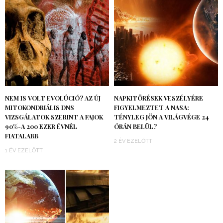
NEM IS VOLT EVOLÚCIÓ? AZ ÚJ
NAPKITÖRÉSEK VESZÉLYÉRE
MITOKONDRIÁLIS DNS
FIGYELMEZTET A NASA:
VIZSGÁLATOK SZERINT A FAJOK
TÉNYLEG JÖN A VILÁGVÉGE 24
90%-A 200 EZER ÉVNÉL
ÓRÁN BELÜL?
FIATALABB
2 ÉV EZELŐTT
1 ÉV EZELŐTT