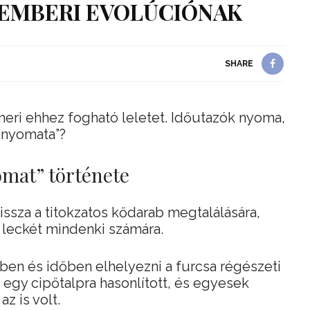
EMBERI EVOLÚCIÓNAK
SHARE
eri ehhez fogható leletet. Időutazók nyoma,
enyomata”?
omat” története
issza a titokzatos kődarab megtalálására,
a leckét mindenki számára.
ben és időben elhelyezni a furcsa régészeti
egy cipőtalpra hasonlított, és egyesek
 is volt.