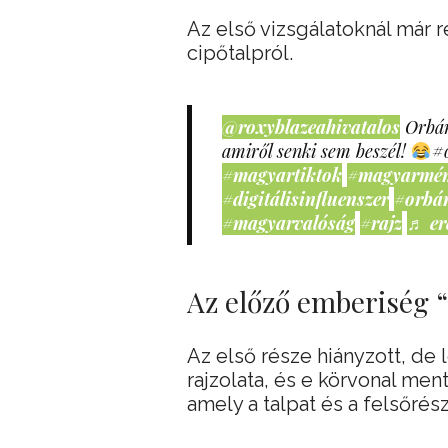
Az első vizsgálatoknál már 
cipőtalpról.
@roxyblazeahivatalos
Orbán
amiről senki sem beszél!
#
#magyartiktok
#magyarmé
#digitálisinfluenszer
#orbá
#magyarvalóság
#rajz
♬ er
Az előző emberiség 
Az első része hiányzott, de
rajzolata, és e körvonal ment
amely a talpat és a felsőrész