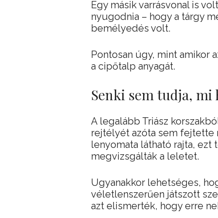
Egy másik varrásvonal is volt
nyugodnia – hogy a tárgy mé
bemélyedés volt.
Pontosan úgy, mint amikor a
a cipőtalp anyagát.
Senki sem tudja, mi 
A legalább Triász korszakb
rejtélyét azóta sem fejtette
lenyomata látható rajta, ezt
megvizsgálták a leletet.
Ugyanakkor lehetséges, hog
véletlenszerűen játszott sz
azt elismerték, hogy erre n