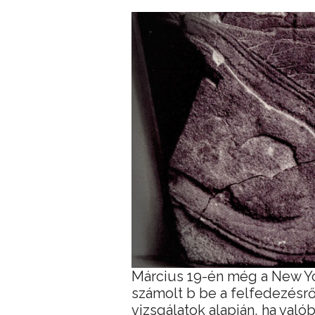
Március 19-én még a New Yo
számolt b be a felfedezésről
vizsgálatok alapján, ha való