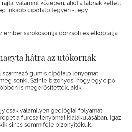
 rajta, valamint középen, ahol a lábnak kellett
g inkább cipőtalp legyen -, egy
z ember sarokcsontja dörzsöli és elkoptatja
hagyta hátra az utókornak
ól származó gumis cipőtalp lenyomat
 meg senki. Szinte bizonyos, hogy egy cipő
 többen is megerősítették, akik
y csak valamilyen geológiai folyamat
erepet a furcsa lenyomat kialakulásában, igaz
ekik sincs semmiféle bizonyítékuk.