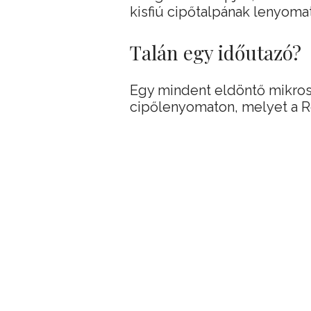
kisfiú cipőtalpának lenyoma
Talán egy időutazó?
Egy mindent eldöntő mikros
cipőlenyomaton, melyet a Ro