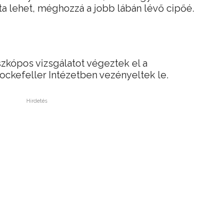
ta lehet, méghozzá a jobb lábán lévő cipőé.
zkópos vizsgálatot végeztek el a
ckefeller Intézetben vezényeltek le.
Hirdetés