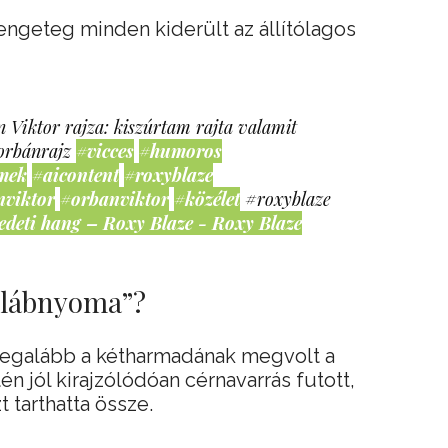
rengeteg minden kiderült az állítólagos
 Viktor rajza: kiszúrtam rajta valamit
orbánrajz
#vicces
#humoros
mek
#aicontent
#roxyblaze
nviktor
#orbanviktor
#közélet
#roxyblaze
edeti hang – Roxy Blaze - Roxy Blaze
“lábnyoma”?
 legalább a kétharmadának megvolt a
én jól kirajzólódóan cérnavarrás futott,
t tarthatta össze.