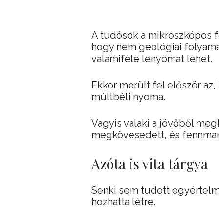
A tudósok a mikroszkópos f
hogy nem geológiai folyamat
valamiféle lenyomat lehet.
Ekkor merült fel először az
múltbéli nyoma.
Vagyis valaki a jövőből meg
megkövesedett, és fennmara
Azóta is vita tárgya
Senki sem tudott egyértelmű 
hozhatta létre.