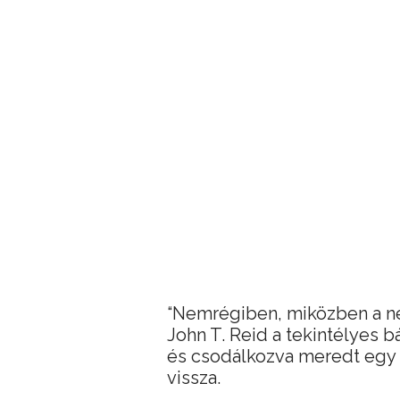
“Nemrégiben, miközben a ne
John T. Reid a tekintélyes 
és csodálkozva meredt egy k
vissza.