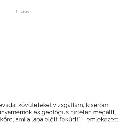
Hirdetés
vadai kövületeket vizsgáltam, kísérőm,
bányamérnök és geológus hirtelen megállt,
őre, ami a lába előtt feküdt” – emlékezett