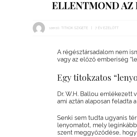
ELLENTMOND AZ 
szerző:
TITKOK SZIGETE
7 ÉV EZELŐTT
A régésztársadalom nem ism
vagy az előző emberiség “l
Egy titokzatos “leny
Dr. W.H. Ballou emlékezett v
ami aztán alaposan feladta 
Senki sem tudta ugyanis tér
lenyomatot, mely leginkább 
szent meggyőződése, hogy az