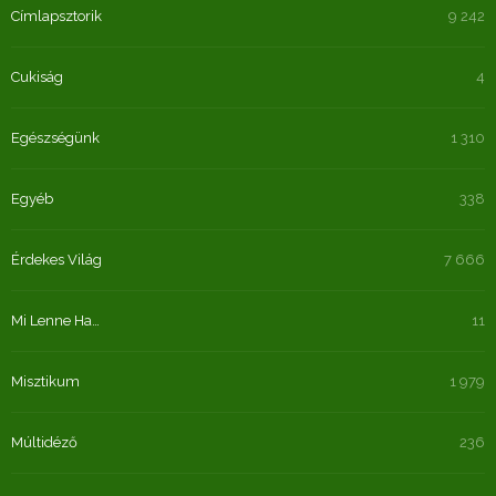
Címlapsztorik
9 242
Cukiság
4
Egészségünk
1 310
Egyéb
338
Érdekes Világ
7 666
Mi Lenne Ha…
11
Misztikum
1 979
Múltidéző
236