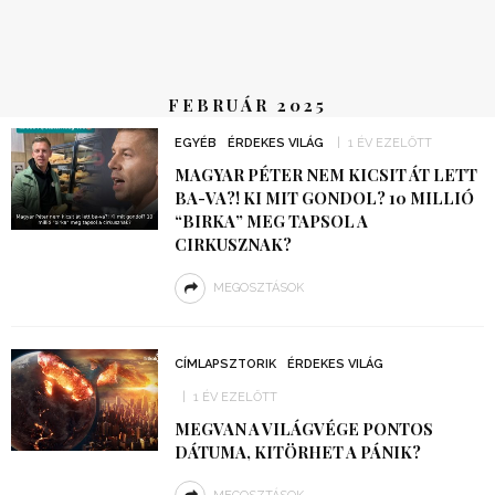
FEBRUÁR 2025
EGYÉB
ÉRDEKES VILÁG
1 ÉV EZELŐTT
MAGYAR PÉTER NEM KICSIT ÁT LETT
BA-VA?! KI MIT GONDOL? 10 MILLIÓ
“BIRKA” MEG TAPSOL A
CIRKUSZNAK?
MEGOSZTÁSOK
CÍMLAPSZTORIK
ÉRDEKES VILÁG
1 ÉV EZELŐTT
MEGVAN A VILÁGVÉGE PONTOS
DÁTUMA, KITÖRHET A PÁNIK?