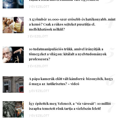
7 ÉV EZELŐTT
4
A gyömbér 10.000-szer erősebb és hatékonyabb, mint
a kemó? Csak a rákos sejteket pusztítja el,
mellékhatások nélkül?
7 ÉV EZELŐTT
5
10 tudatmanipulációs trükk, amivel irányítják a
tömegeket a világon: kitálalt a nyelvtudományok
professzora?
7 ÉV EZELŐTT
6
A pápa kamerák előtt vált kámforrá: bizonyíték, hogy
ő maga az Antikrisztus? – videó
5 ÉV EZELŐTT
7
Így építették meg Velencét, a “víz városát”: 10 millió
iszapba temetett rönk tartja a vízfelszín felett!
7 ÉV EZELŐTT