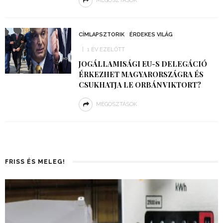
MEGOSZTÁSOK
CÍMLAPSZTORIK
ÉRDEKES VILÁG
1 ÉV EZELŐTT
JOGÁLLAMISÁGI EU-S DELEGÁCIÓ
ÉRKEZHET MAGYARORSZÁGRA ÉS
CSUKHATJA LE ORBÁN VIKTORT?
MEGOSZTÁSOK
FRISS ÉS MELEG!