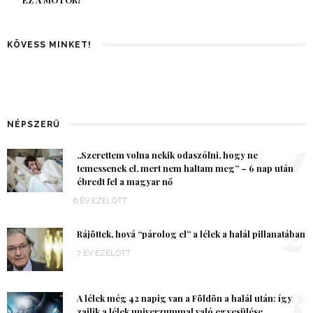
EZ A MOTOR!
KÖVESS MINKET!
NÉPSZERŰ
1
„Szerettem volna nekik odaszólni, hogy ne
temessenek el, mert nem haltam meg” – 6 nap után
ébredt fel a magyar nő
6 ÉV EZELŐTT
2
Rájöttek, hová “párolog el” a lélek a halál pillanatában
7 ÉV EZELŐTT
3
A lélek még 42 napig van a Földön a halál után: így
zajlik a lélek univerzummal való egyesülése