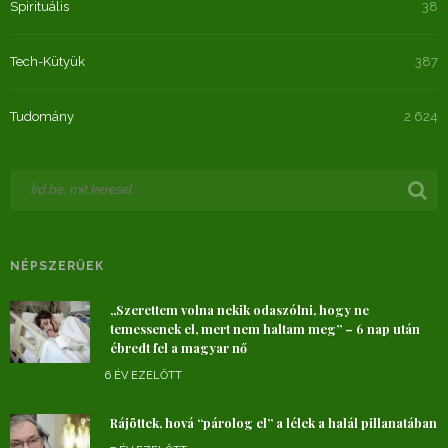
Spirituális
38
Tech-Kütyük
387
Tudomány
2 624
NÉPSZERŰEK
„Szerettem volna nekik odaszólni, hogy ne
temessenek el, mert nem haltam meg” – 6 nap után
ébredt fel a magyar nő
6 ÉV EZELŐTT
Rájöttek, hová “párolog el” a lélek a halál pillanatában