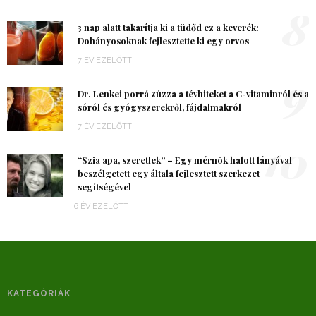
8
3 nap alatt takarítja ki a tüdőd ez a keverék:
Dohányosoknak fejlesztette ki egy orvos
7 ÉV EZELŐTT
9
Dr. Lenkei porrá zúzza a tévhiteket a C-vitaminról és a
sóról és gyógyszerekről, fájdalmakról
7 ÉV EZELŐTT
10
“Szia apa, szeretlek” – Egy mérnök halott lányával
beszélgetett egy általa fejlesztett szerkezet
segítségével
6 ÉV EZELŐTT
KATEGÓRIÁK