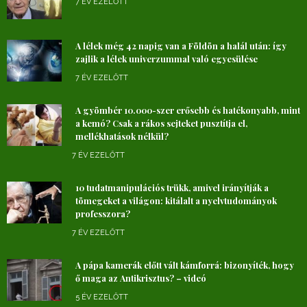
7 ÉV EZELŐTT
A lélek még 42 napig van a Földön a halál után: így
zajlik a lélek univerzummal való egyesülése
7 ÉV EZELŐTT
A gyömbér 10.000-szer erősebb és hatékonyabb, mint
a kemó? Csak a rákos sejteket pusztítja el,
mellékhatások nélkül?
7 ÉV EZELŐTT
10 tudatmanipulációs trükk, amivel irányítják a
tömegeket a világon: kitálalt a nyelvtudományok
professzora?
7 ÉV EZELŐTT
A pápa kamerák előtt vált kámforrá: bizonyíték, hogy
ő maga az Antikrisztus? – videó
5 ÉV EZELŐTT