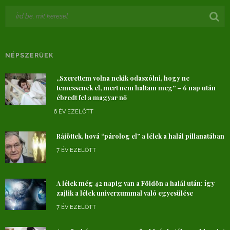
NÉPSZERŰEK
„Szerettem volna nekik odaszólni, hogy ne
temessenek el, mert nem haltam meg” – 6 nap után
ébredt fel a magyar nő
6 ÉV EZELŐTT
Rájöttek, hová “párolog el” a lélek a halál pillanatában
7 ÉV EZELŐTT
A lélek még 42 napig van a Földön a halál után: így
zajlik a lélek univerzummal való egyesülése
7 ÉV EZELŐTT