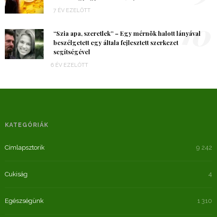
7 ÉV EZELŐTT
10
“Szia apa, szeretlek” – Egy mérnök halott lányával
beszélgetett egy általa fejlesztett szerkezet
segítségével
6 ÉV EZELŐTT
KATEGÓRIÁK
Címlapsztorik
9 242
Cukiság
4
Egészségünk
1 310