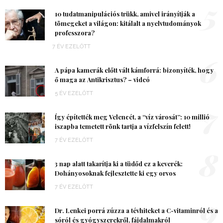
5
10 tudatmanipulációs trükk, amivel irányítják a
tömegeket a világon: kitálalt a nyelvtudományok
professzora?
7 ÉV EZELŐTT
6
A pápa kamerák előtt vált kámforrá: bizonyíték, hogy
ő maga az Antikrisztus? – videó
5 ÉV EZELŐTT
7
Így építették meg Velencét, a “víz városát”: 10 millió
iszapba temetett rönk tartja a vízfelszín felett!
7 ÉV EZELŐTT
8
3 nap alatt takarítja ki a tüdőd ez a keverék:
Dohányosoknak fejlesztette ki egy orvos
7 ÉV EZELŐTT
9
Dr. Lenkei porrá zúzza a tévhiteket a C-vitaminról és a
sóról és gyógyszerekről, fájdalmakról