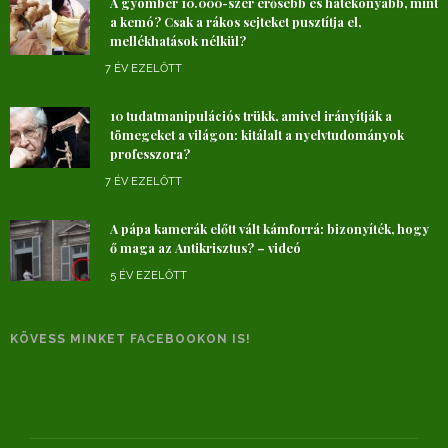
A gyömbér 10.000-szer erősebb és hatékonyabb, mint
a kemó? Csak a rákos sejteket pusztítja el,
mellékhatások nélkül?
7 ÉV EZELŐTT
10 tudatmanipulációs trükk, amivel irányítják a
tömegeket a világon: kitálalt a nyelvtudományok
professzora?
7 ÉV EZELŐTT
A pápa kamerák előtt vált kámforrá: bizonyíték, hogy
ő maga az Antikrisztus? – videó
5 ÉV EZELŐTT
KÖVESS MINKET FACEBOOKON IS!