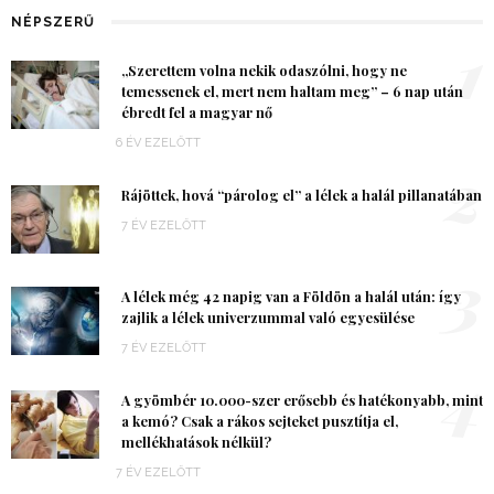
NÉPSZERŰ
1
„Szerettem volna nekik odaszólni, hogy ne
temessenek el, mert nem haltam meg” – 6 nap után
ébredt fel a magyar nő
6 ÉV EZELŐTT
2
Rájöttek, hová “párolog el” a lélek a halál pillanatában
7 ÉV EZELŐTT
3
A lélek még 42 napig van a Földön a halál után: így
zajlik a lélek univerzummal való egyesülése
7 ÉV EZELŐTT
4
A gyömbér 10.000-szer erősebb és hatékonyabb, mint
a kemó? Csak a rákos sejteket pusztítja el,
mellékhatások nélkül?
7 ÉV EZELŐTT