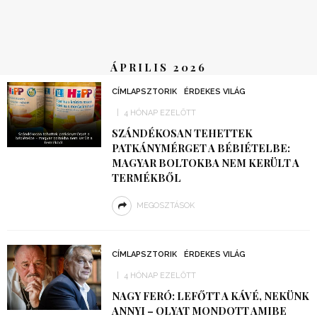
ÁPRILIS 2026
CÍMLAPSZTORIK
ÉRDEKES VILÁG
4 HÓNAP EZELŐTT
SZÁNDÉKOSAN TEHETTEK
PATKÁNYMÉRGET A BÉBIÉTELBE:
MAGYAR BOLTOKBA NEM KERÜLT A
TERMÉKBŐL
MEGOSZTÁSOK
CÍMLAPSZTORIK
ÉRDEKES VILÁG
4 HÓNAP EZELŐTT
NAGY FERÓ: LEFŐTT A KÁVÉ, NEKÜNK
ANNYI – OLYAT MONDOTT AMIBE