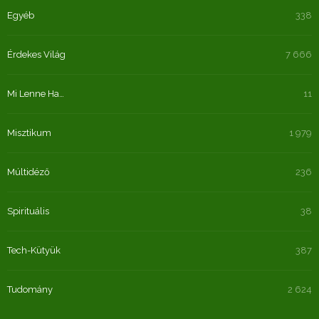
Egyéb
338
Érdekes Világ
7 666
Mi Lenne Ha…
11
Misztikum
1 979
Múltidéző
236
Spirituális
38
Tech-Kütyük
387
Tudomány
2 624