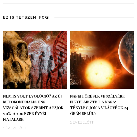
EZ IS TETSZENI FOG!
NEM IS VOLT EVOLÚCIÓ? AZ ÚJ
NAPKITÖRÉSEK VESZÉLYÉRE
MITOKONDRIÁLIS DNS
FIGYELMEZTET A NASA:
VIZSGÁLATOK SZERINT A FAJOK
TÉNYLEG JÖN A VILÁGVÉGE 24
90%-A 200 EZER ÉVNÉL
ÓRÁN BELÜL?
FIATALABB
2 ÉV EZELŐTT
1 ÉV EZELŐTT