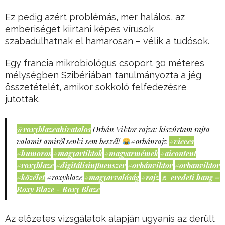
Ez pedig azért problémás, mer halálos, az
emberiséget kiirtani képes vírusok
szabadulhatnak el hamarosan – vélik a tudósok.
Egy francia mikrobiológus csoport 30 méteres
mélységben Szibériában tanulmányozta a jég
összetételét, amikor sokkoló felfedezésre
jutottak.
@roxyblazeahivatalos
Orbán Viktor rajza: kiszúrtam rajta
valamit amiről senki sem beszél!
#orbánrajz
#vicces
#humoros
#magyartiktok
#magyarmémek
#aicontent
#roxyblaze
#digitálisinfluenszer
#orbánviktor
#orbanviktor
#közélet
#roxyblaze
#magyarvalóság
#rajz
♬ eredeti hang –
Roxy Blaze - Roxy Blaze
Az előzetes vizsgálatok alapján ugyanis az derült