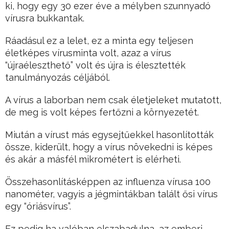
ki, hogy egy 30 ezer éve a mélyben szunnyadó
vírusra bukkantak.
Ráadásul ez a lelet, ez a minta egy teljesen
életképes vírusminta volt, azaz a vírus
“újraéleszthető” volt és újra is élesztették
tanulmányozás céljából.
A vírus a laborban nem csak életjeleket mutatott,
de meg is volt képes fertőzni a környezetét.
Miután a vírust más egysejtűekkel hasonlították
össze, kiderült, hogy a vírus növekedni is képes
és akár a másfél mikrométert is elérheti.
Összehasonlításképpen az influenza vírusa 100
nanométer, vagyis a jégmintákban talált ősi vírus
egy “óriásvírus”.
Ez pedig ha valóban elszabadulna, az emberi