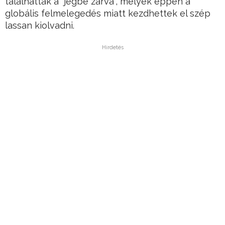
találhattak a “jégbe zárva”, melyek éppen a
globális felmelegedés miatt kezdhettek el szép
lassan kiolvadni.
Hirdetés