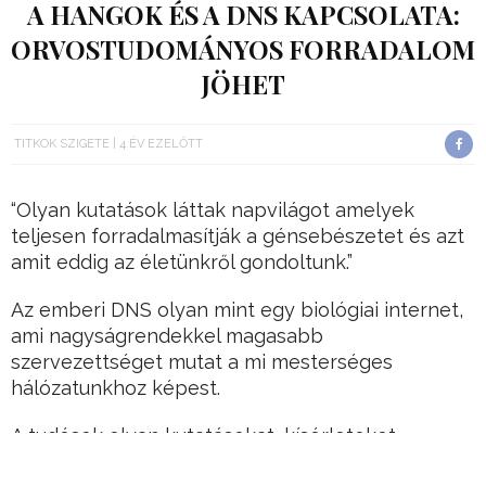
A HANGOK ÉS A DNS KAPCSOLATA:
ORVOSTUDOMÁNYOS FORRADALOM
JÖHET
TITKOK SZIGETE
4 ÉV EZELŐTT
“Olyan kutatások láttak napvilágot amelyek
teljesen forradalmasítják a génsebészetet és azt
amit eddig az életünkről gondoltunk.”
Az emberi DNS olyan mint egy biológiai internet,
ami nagyságrendekkel magasabb
szervezettséget mutat a mi mesterséges
hálózatunkhoz képest.
A tudósok olyan kutatásokat, kísérleteket
végeztek, amelyek segítségével fény derült olyan