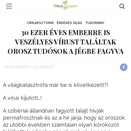
CÍMLAPSZTORIK
ÉRDEKES VILÁG
TUDOMÁNY
30 EZER ÉVES EMBERRE IS
VESZÉLYES VÍRUST TALÁLTAK
OROSZ TUDÓSOK A JÉGBE FAGYVA
TITKOK SZIGETE
4 ÉV EZELŐTT
A világkatasztrófa már be is következett?!
A vírus kijutott…!
A szibériai állandóan fagyott talajt hívják
permafrosztnak és az a hír járja, hogy az oroszok
az utóbbi években számtalan olyan kórokozót