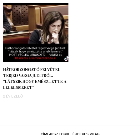
HÁTBORZONGATÓ FELVÉTEL
TERJED VARGA JUDITRÓL:
“LÁTSZIK HOGY EMÉSZTETTE A
LELKIISMERET”
2 ÉV EZELŐTT
CÍMLAPSZTORIK
ÉRDEKES VILÁG