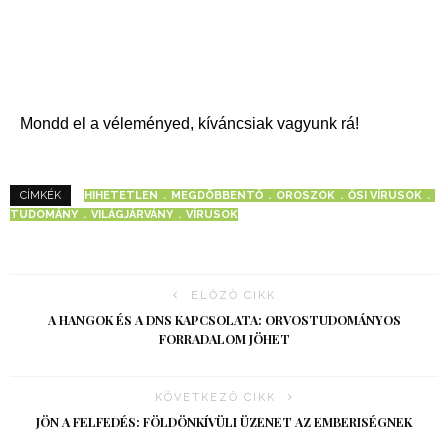
Mondd el a véleményed, kíváncsiak vagyunk rá!
HIHETETLEN
MEGDÖBBENTŐ
OROSZOK
ŐSI VÍRUSOK
CÍMKÉK
TUDOMÁNY
VILÁGJÁRVÁNY
VÍRUSOK
ELŐZŐ CIKK
A HANGOK ÉS A DNS KAPCSOLATA: ORVOSTUDOMÁNYOS
FORRADALOM JÖHET
KÖVETKEZŐ CIKK
JÖN A FELFEDÉS: FÖLDÖNKÍVÜLI ÜZENET AZ EMBERISÉGNEK