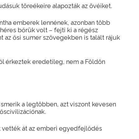
tudásuk töreékeire alapozták az övéiket.
intha emberek lennének, azonban több
éres bőrük volt – fejti ki a régész
nt az ősi sumer szövegekben is talált rájuk
l érkeztek eredetileg, nem a Földön
t ismerik a legtöbben, azt viszont kevesen
őscivilizációnak.
k vették át az emberi egyedfejlődés