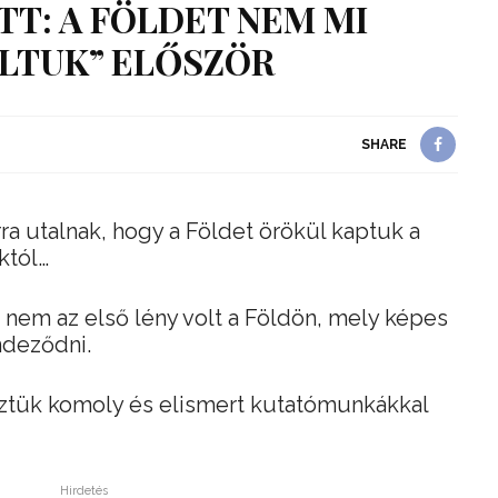
T: A FÖLDET NEM MI
LTUK” ELŐSZÖR
SHARE
a utalnak, hogy a Földet örökül kaptuk a
któl…
nem az első lény volt a Földön, mely képes
endeződni.
köztük komoly és elismert kutatómunkákkal
Hirdetés