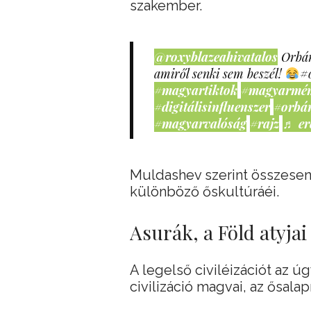
szakember.
@roxyblazeahivatalos
Orbán
amiről senki sem beszél!
#
#magyartiktok
#magyarmé
#digitálisinfluenszer
#orbá
#magyarvalóság
#rajz
♬ er
Muldashev szerint összesen 4
különböző őskultúráéi.
Asurák, a Föld atyjai
A legelső civiléizációt az ú
civilizáció magvai, az ősalap