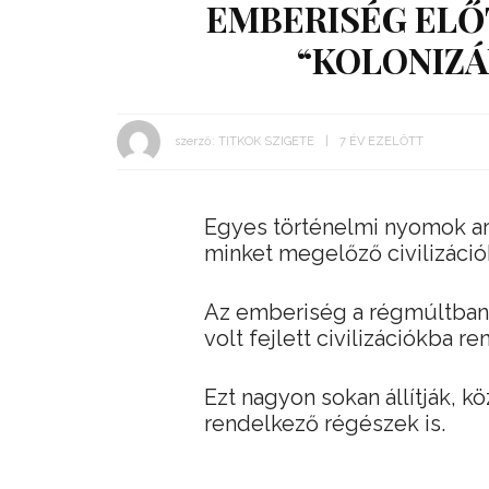
EMBERISÉG ELŐT
“KOLONIZÁ
szerző:
TITKOK SZIGETE
7 ÉV EZELŐTT
Egyes történelmi nyomok arr
minket megelőző civilizáció
Az emberiség a régmúltban 
volt fejlett civilizációkba r
Ezt nagyon sokan állítják, 
rendelkező régészek is.