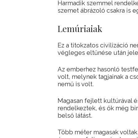
Harmadik szemmel rendelkez
szemet ábrázoló csakra is e
Lemúriaiak
Ez a titokzatos civilizáció n
végleges eltűnése után jel
Az emberhez hasonló testfel
volt, melynek tagjainak a cs
nemű is volt.
Magasan fejlett kultúrával é
rendelkeztek, és ők még bi
belső látást.
Több méter magasak voltak