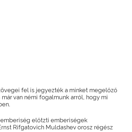
szövegei fel is jegyezték a minket megelőző
ma már van némi fogalmunk arról, hogy mi
ben.
z emberiség előtzti emberiségek
rnst Rifgatovich Muldashev orosz régész