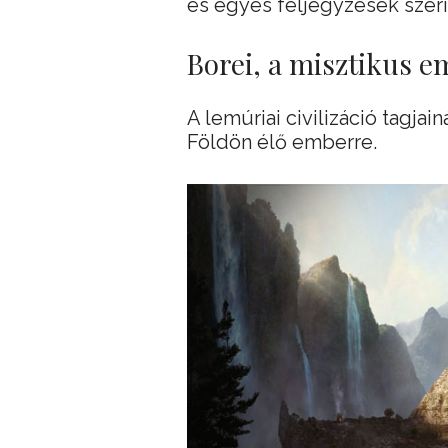
és egyes feljegyzések szerin
Borei, a misztikus em
A lemúriai civilizáció tagjai
Földön élő emberre.