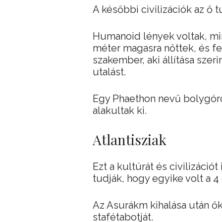
A későbbi civilizációk az ő 
Humanoid lények voltak, m
méter magasra nőttek, és feh
szakember, aki állítása szeri
utalást.
Egy Phaethon nevű bolygóró
alakultak ki.
Atlantisziak
Ezt a kultúrát és civilizáció
tudják, hogy egyike volt a 4 
Az Asurákm kihalása után ő
stafétabotját.