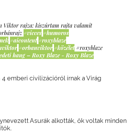
 Viktor rajza: kiszúrtam rajta valamit
orbánrajz
#vicces
#humoros
mek
#aicontent
#roxyblaze
nviktor
#orbanviktor
#közélet
#roxyblaze
edeti hang – Roxy Blaze - Roxy Blaze
 emberi civilizációról írnak a Virág
gynevezett Asurák alkották, ők voltak minden
ítók.