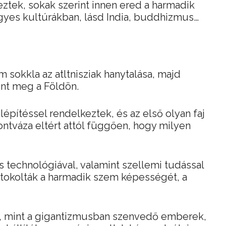
tek, sokak szerint innen ered a harmadik
gyes kultúrákban, lásd India, buddhizmus…
em sokkla az atltnisziak hanytalása, majd
ent meg a Földön.
építéssel rendelkeztek, és az első olyan faj
ontváza eltért attól függően, hogy milyen
s technológiával, valamint szellemi tudással
rtokolták a harmadik szem képességét, a
, mint a gigantizmusban szenvedő emberek,