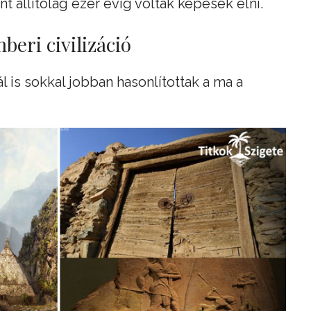
t állítólag ezer évig voltak képesek élni.
beri civilizáció
nál is sokkal jobban hasonlítottak a ma a