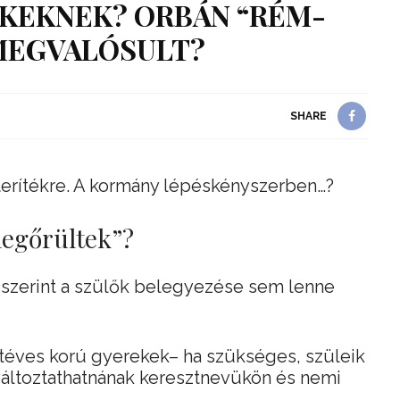
KEKNEK? ORBÁN “RÉM-
 MEGVALÓSULT?
SHARE
terítékre. A kormány lépéskényszerben…?
egőrültek”?
 szerint a szülők belegyezése sem lenne
étéves korú gyerekek– ha szükséges, szüleik
 változtathatnának keresztnevükön és nemi