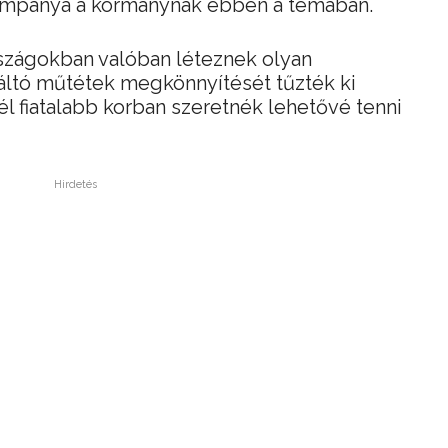
kampánya a kormánynak ebben a témában.
rszágokban valóban léteznek olyan
ltó műtétek megkönnyítését tűzték ki
él fiatalabb korban szeretnék lehetővé tenni
Hirdetés