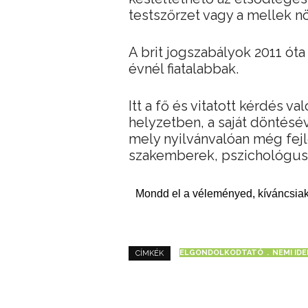
testszőrzet vagy a mellek 
A brit jogszabályok 2011 ót
évnél fiatalabbak.
Itt a fő és vitatott kérdés v
helyzetben, a saját döntés
mely nyilvánvalóan még fejl
szakemberek, pszichológusok
Mondd el a véleményed, kíváncsiak
ELGONDOLKODTATÓ
NEMI ID
CÍMKÉK