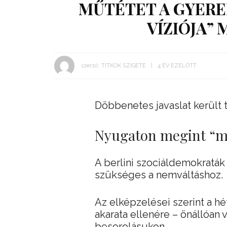
MŰTÉTET A GYERE
VÍZIÓJA”
szerző:
TITKOK SZIGETE
4 ÉV EZELŐTT
Döbbenetes javaslat került 
Nyugaton megint “m
A berlini szociáldemokraták
szükséges a nemváltáshoz.
Az elképzelései szerint a h
akarata ellenére – önállóan
besorolásukon.