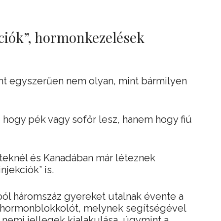
ciók”, hormonkezelések
int egyszerűen nem olyan, mint bármilyen
 hogy pék vagy sofőr lesz, hanem hogy fiú
riteknél és Kanadában már léteznek
jekciók” is.
ából háromszáz gyereket utalnak évente a
a hormonblokkolót, melynek segítségével
 nemi jellegek kialakulása, úgymint a