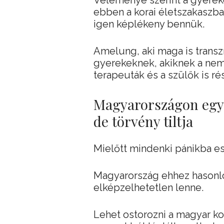
Véleménye szerint a gyerek
ebben a korai életszakaszb
igen képlékeny bennük.
Amelung, aki maga is transz
gyerekeknek, akiknek a nemv
terapeuták és a szülők is r
Magyarországon egye
de törvény tiltja
Mielőtt mindenki pánikba es
Magyarország ehhez hasonl
elképzelhetetlen lenne.
Lehet ostorozni a magyar ko