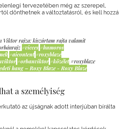
jelenlegi tervezetében még az szerepel,
tól dönthetnek a változtatásról, és kell hozzá
 Viktor rajza: kiszúrtam rajta valamit
orbánrajz
#vicces
#humoros
mek
#aicontent
#roxyblaze
nviktor
#orbanviktor
#közélet
#roxyblaze
edeti hang – Roxy Blaze - Roxy Blaze
lhat a személyiség
kutató az újságnak adott interjúban bírálta