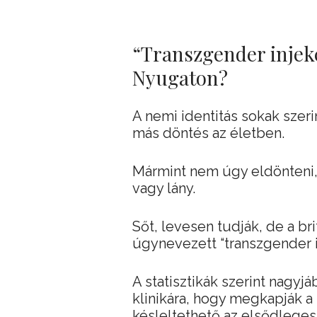
“Transzgender injek
Nyugaton?
A nemi identitás sokak szer
más döntés az életben.
Mármint nem úgy eldönteni,
vagy lány.
Sőt, levesen tudják, de a b
úgynevezett “transzgender in
A statisztikák szerint nagyj
klinikára, hogy megkapják 
késleltethető az elsődleges