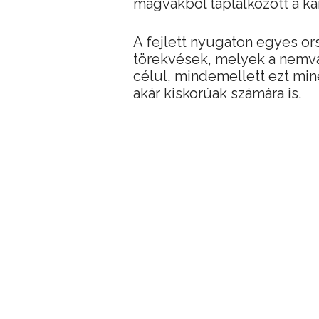
magvakból táplálkozott a 
A fejlett nyugaton egyes o
törekvések, melyek a nemvá
célul, mindemellett ezt min
akár kiskorúak számára is.