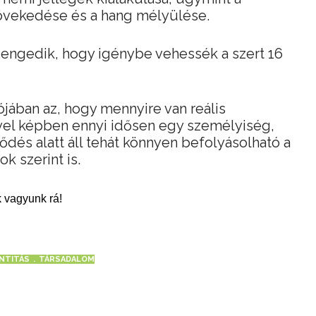
növekedése és a hang mélyülése.
a engedik, hogy igénybe vehessék a szert 16
alójában az, hogy mennyire van reális
ével képben ennyi idősen egy személyiség,
ődés alatt áll tehát könnyen befolyásolható a
 szerint is.
 vagyunk rá!
ENTITÁS
TÁRSADALOM