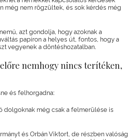
eknél a nemekkel kapcsolatos kérdések
an még nem rögzültek, és sok kérdés még
nemű, azt gondolja, hogy azoknak a
áltás papíron a helyes út, fontos, hogy a
észt vegyenek a döntéshozatalban.
lőre nemhogy nincs terítéken,
ne és felhorgadna:
ó dolgoknak még csak a felmerülése is
rmányt és Orbán Viktort, de részben valóság