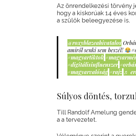
Az önrendelkezési törvény 
hogy a kiskorúak 14 éves kor
a szülők beleegyezése is.
@roxyblazeahivatalos
Orbán
amiről senki sem beszél!
#
#magyartiktok
#magyarmé
#digitálisinfluenszer
#orbá
#magyarvalóság
#rajz
♬ er
Súlyos döntés, torzu
Till Randolf Amelung gender
a a tervezetet.