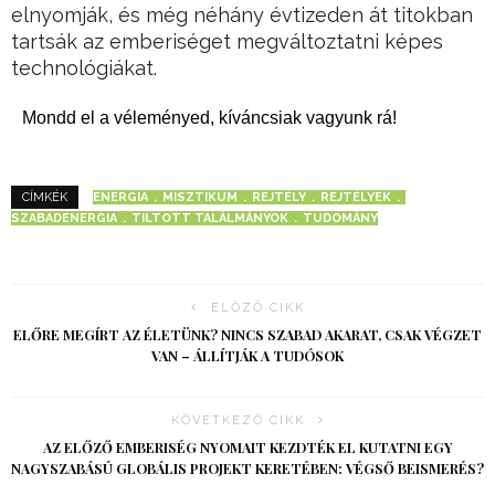
elnyomják, és még néhány évtizeden át titokban
tartsák az emberiséget megváltoztatni képes
technológiákat.
Mondd el a véleményed, kíváncsiak vagyunk rá!
ENERGIA
MISZTIKUM
REJTÉLY
REJTÉLYEK
CÍMKÉK
SZABADENERGIA
TILTOTT TALÁLMÁNYOK
TUDOMÁNY
ELŐZŐ CIKK
ELŐRE MEGÍRT AZ ÉLETÜNK? NINCS SZABAD AKARAT, CSAK VÉGZET
VAN – ÁLLÍTJÁK A TUDÓSOK
KÖVETKEZŐ CIKK
AZ ELŐZŐ EMBERISÉG NYOMAIT KEZDTÉK EL KUTATNI EGY
NAGYSZABÁSÚ GLOBÁLIS PROJEKT KERETÉBEN: VÉGSŐ BEISMERÉS?