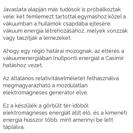
Javaslata alapján más tudósok is próbálkoztak
vele: két fémlemezt tartottal egymáshoz közel a
vákuumban a hullámok csapdába ejtésére
vákuum energia létrehozásához, melyek vonzzák
vagy taszítják a lemezeket.
Ahogy egy régió határai mozognak, az eltérés a
vákuumenergiában (nullponti energia) a Casimir
hatáshoz vezet.
Az általános relativitáselméletet felhasználva
megmagyarázható a mozdulatlan
elektromágneses generátor elve.
Ez a készülék a görbült tér-időből
elektromágneses energiát állít elő, és a kimeneti
energia hússzor több, mint amennyi be lett
táplálva.