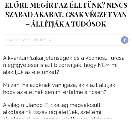
ELŐRE MEGÍRT AZ ÉLETÜNK? NINCS
SZABAD AKARAT, CSAK VÉGZET VAN
– ÁLLÍTJÁK A TUDÓSOK
TITKOK SZIGETE
7 ÉV EZELŐTT
A kvantumfizikai jelenségek és a kozmosz furcsa
megfigyelései is azt bizonyítják, hogy NEM mi
alakítjuk az életünket?
Mi van, ha azoknak van igaza, akik azt állítják,
hogy az életnek semmi értelme sincsen?
A világ múlandó. Fizikailag megvalósult
alkotásaink tiszavirág életűek, szellemi
alkotásaink pár száz év alatt, vagy akár pár
évtized alatt megdőlnek.