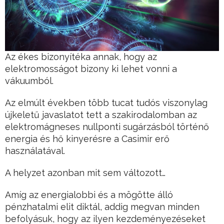
Az ékes bizonyítéka annak, hogy az
elektromosságot bizony ki lehet vonni a
vákuumból.
Az elmúlt években több tucat tudós viszonylag
újkeletű javaslatot tett a szakirodalomban az
elektromágneses nullponti sugárzásból történő
energia és hő kinyerésre a Casimir erő
használatával.
A helyzet azonban mit sem változott…
Amíg az energialobbi és a mögötte álló
pénzhatalmi elit diktál, addig megvan minden
befolyásuk, hogy az ilyen kezdeményezéseket