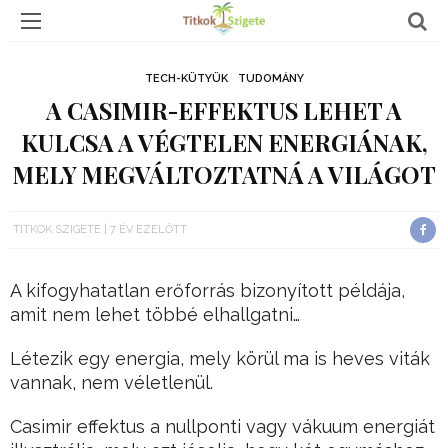
TECH-KÜTYÜK
TUDOMÁNY
A CASIMIR-EFFEKTUS LEHET A
KULCSA A VÉGTELEN ENERGIÁNAK,
MELY MEGVÁLTOZTATNÁ A VILÁGOT
TITKOK SZIGETE
7 ÉV EZELŐTT
A kifogyhatatlan erőforrás bizonyított példája,
amit nem lehet többé elhallgatni…
Létezik egy energia, mely körül ma is heves viták
vannak, nem véletlenül.
Casimir effektus a nullponti vagy vákuum energiát