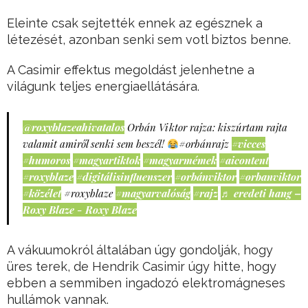
Eleinte csak sejtették ennek az egésznek a
létezését, azonban senki sem votl biztos benne.
A Casimir effektus megoldást jelenhetne a
világunk teljes energiaellátására.
@roxyblazeahivatalos
Orbán Viktor rajza: kiszúrtam rajta
valamit amiről senki sem beszél!
#orbánrajz
#vicces
#humoros
#magyartiktok
#magyarmémek
#aicontent
#roxyblaze
#digitálisinfluenszer
#orbánviktor
#orbanviktor
#közélet
#roxyblaze
#magyarvalóság
#rajz
♬ eredeti hang –
Roxy Blaze - Roxy Blaze
A vákuumokról általában úgy gondolják, hogy
üres terek, de Hendrik Casimir úgy hitte, hogy
ebben a semmiben ingadozó elektromágneses
hullámok vannak.