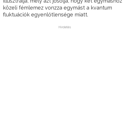
illusztrálja, mely azt jósolja, hogy két egymáshoz
közeli fémlemez vonzza egymást a kvantum
fluktuációk egyenlőtlensége miatt.
Hirdetés