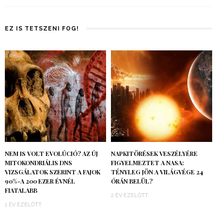
EZ IS TETSZENI FOG!
NEM IS VOLT EVOLÚCIÓ? AZ ÚJ
NAPKITÖRÉSEK VESZÉLYÉRE
MITOKONDRIÁLIS DNS
FIGYELMEZTET A NASA:
VIZSGÁLATOK SZERINT A FAJOK
TÉNYLEG JÖN A VILÁGVÉGE 24
90%-A 200 EZER ÉVNÉL
ÓRÁN BELÜL?
FIATALABB
2 ÉV EZELŐTT
1 ÉV EZELŐTT