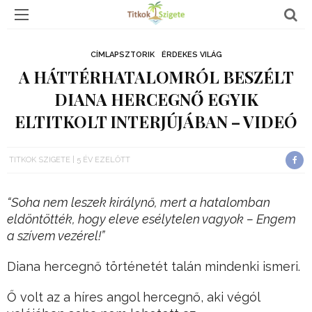
CÍMLAPSZTORIK
ÉRDEKES VILÁG
A HÁTTÉRHATALOMRÓL BESZÉLT
DIANA HERCEGNŐ EGYIK
ELTITKOLT INTERJÚJÁBAN – VIDEÓ
TITKOK SZIGETE
5 ÉV EZELŐTT
“Soha nem leszek királynő, mert a hatalomban
eldöntötték, hogy eleve esélytelen vagyok – Engem
a szívem vezérel!”
Diana hercegnő történetét talán mindenki ismeri.
Ő volt az a híres angol hercegnő, aki végól