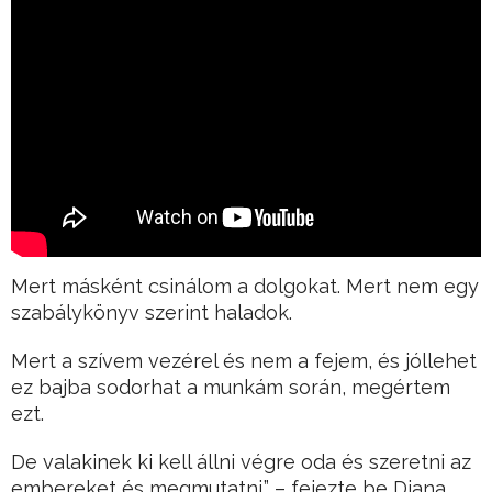
Mert másként csinálom a dolgokat. Mert nem egy
szabálykönyv szerint haladok.
Mert a szívem vezérel és nem a fejem, és jóllehet
ez bajba sodorhat a munkám során, megértem
ezt.
De valakinek ki kell állni végre oda és szeretni az
embereket és megmutatni.” – fejezte be Diana.