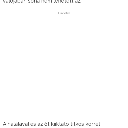
valójában soha nem lehetett az.
Hirdetés
A halálával és az őt kiiktató titkos körrel