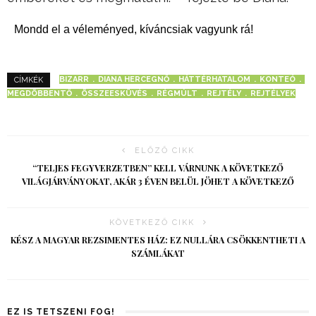
Mondd el a véleményed, kíváncsiak vagyunk rá!
BIZARR
DIANA HERCEGNŐ
HÁTTÉRHATALOM
KONTEÓ
CÍMKÉK
MEGDÖBBENTŐ
ÖSSZEESKÜVÉS
RÉGMÚLT
REJTÉLY
REJTÉLYEK
ELŐZŐ CIKK
“TELJES FEGYVERZETBEN” KELL VÁRNUNK A KÖVETKEZŐ
VILÁGJÁRVÁNYOKAT, AKÁR 3 ÉVEN BELÜL JÖHET A KÖVETKEZŐ
KÖVETKEZŐ CIKK
KÉSZ A MAGYAR REZSIMENTES HÁZ: EZ NULLÁRA CSÖKKENTHETI A
SZÁMLÁKAT
EZ IS TETSZENI FOG!