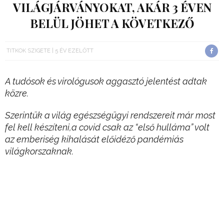
VILÁGJÁRVÁNYOKAT, AKÁR 3 ÉVEN
BELÜL JÖHET A KÖVETKEZŐ
TITKOK SZIGETE
5 ÉV EZELŐTT
A tudósok és virológusok aggasztó jelentést adtak
közre.
Szerintük a világ egészségügyi rendszereit már most
fel kell készíteni,a covid csak az “első hulláma” volt
az emberiség kihalását előidéző pandémiás
világkorszaknak.
Hihetetlen, de világjárványokat okozni képes
kórokozókkal vagyunk körülvéve.
Hirdetés