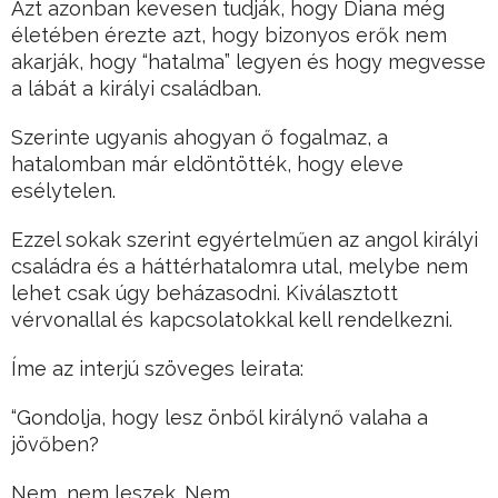
Azt azonban kevesen tudják, hogy Diana még
életében érezte azt, hogy bizonyos erők nem
akarják, hogy “hatalma” legyen és hogy megvesse
a lábát a királyi családban.
Szerinte ugyanis ahogyan ő fogalmaz, a
hatalomban már eldöntötték, hogy eleve
esélytelen.
Ezzel sokak szerint egyértelműen az angol királyi
családra és a háttérhatalomra utal, melybe nem
lehet csak úgy beházasodni. Kiválasztott
vérvonallal és kapcsolatokkal kell rendelkezni.
Íme az interjú szöveges leirata:
“Gondolja, hogy lesz önből királynő valaha a
jövőben?
Nem, nem leszek. Nem.