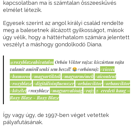
kapcsolatban ma is számtalan összeesküvés
elmélet létezik.
Egyesek szerint az angol királyi család rendelte
meg a balesetnek álcázott gyilkosságot, mások
úgy vélik, hogy a háttérhatalom számára jelentett
veszélyt a máshogy gondolkodó Diana.
@roxyblazeahivatalos
Orbán Viktor rajza: kiszúrtam rajta
valamit amiről senki sem beszél!
#orbánrajz
#vicces
#humoros
#magyartiktok
#magyarmémek
#aicontent
#roxyblaze
#digitálisinfluenszer
#orbánviktor
#orbanviktor
#közélet
#roxyblaze
#magyarvalóság
#rajz
♬ eredeti hang –
Roxy Blaze - Roxy Blaze
Így vagy úgy, de 1997-ben véget vetettek
pályafutásának.