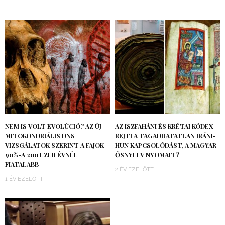
NEM IS VOLT EVOLÚCIÓ? AZ ÚJ
AZ ISZFAHÁNI ÉS KRÉTAI KÓDEX
MITOKONDRIÁLIS DNS
REJTI A TAGADHATATLAN IRÁNI-
VIZSGÁLATOK SZERINT A FAJOK
HUN KAPCSOLÓDÁST, A MAGYAR
90%-A 200 EZER ÉVNÉL
ŐSNYELV NYOMAIT?
FIATALABB
2 ÉV EZELŐTT
1 ÉV EZELŐTT