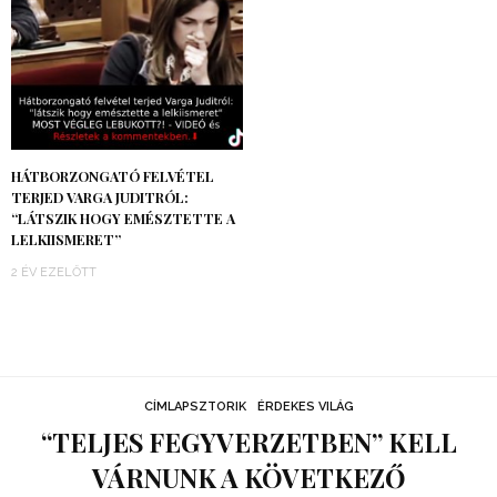
HÁTBORZONGATÓ FELVÉTEL
TERJED VARGA JUDITRÓL:
“LÁTSZIK HOGY EMÉSZTETTE A
LELKIISMERET”
2 ÉV EZELŐTT
CÍMLAPSZTORIK
ÉRDEKES VILÁG
“TELJES FEGYVERZETBEN” KELL
VÁRNUNK A KÖVETKEZŐ