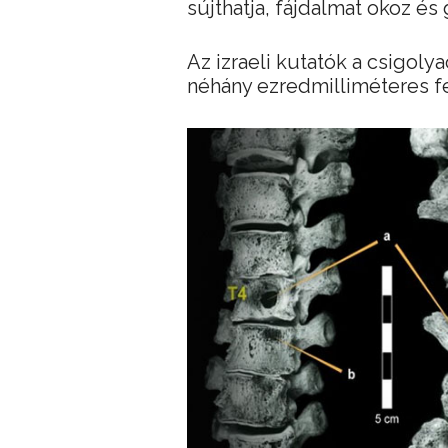
sújthatja, fájdalmat okoz és
Az izraeli kutatók a csigoly
néhány ezredmilliméteres fe