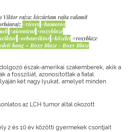
 Viktor rajza: kiszúrtam rajta valamit
orbánrajz
#vicces
#humoros
mek
#aicontent
#roxyblaze
nviktor
#orbanviktor
#közélet
#roxyblaze
edeti hang – Roxy Blaze - Roxy Blaze
t dolgozó észak-amerikai szakemberek, akik a
a fosszíliát, azonosítottak a fiatal
lyáján két nagy lyukat, amelyet minden
onlatos az LCH tumor által okozott
ly 2 és 10 év közötti gyermekek csontjait