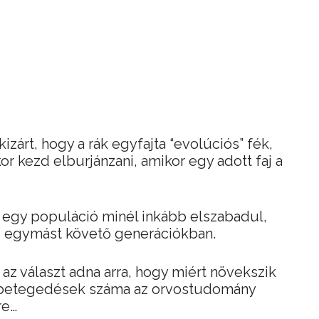
zárt, hogy a rák egyfajta “evolúciós” fék,
r kezd elburjánzani, amikor egy adott faj a
és egy populáció minél inkább elszabadul,
új, egymást követő generációkban.
az választ adna arra, hogy miért növekszik
gbetegedések száma az orvostudomány
re…