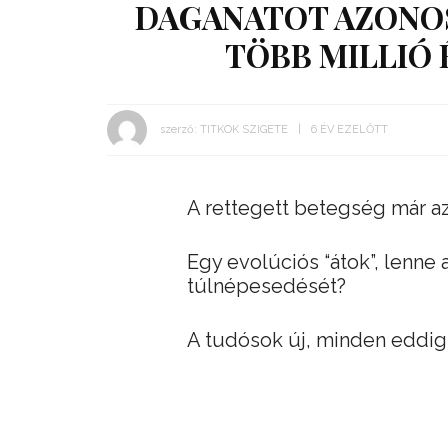
DAGANATOT AZONO
TÖBB MILLIÓ 
szerző:
TITKOK SZIGETE
6 ÉV EZELŐTT
A rettegett betegség már az
Egy evolúciós “átok”, lenne 
túlnépesedését?
A tudósok új, minden eddig