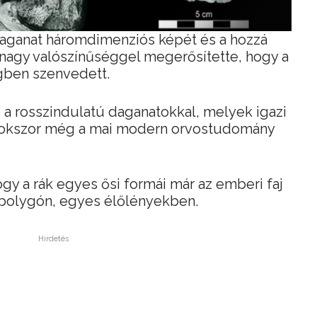
 daganat háromdimenziós képét és a hozzá
l nagy valószínűséggel megerősítette, hogy a
ben szenvedett.
a rosszindulatú daganatokkal, melyek igazi
k sokszor még a mai modern orvostudomány
gy a rák egyes ősi formái már az emberi faj
k a bolygón, egyes élőlényekben.
Hirdetés