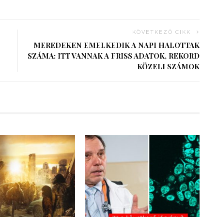
KÖVETKEZŐ CIKK
MEREDEKEN EMELKEDIK A NAPI HALOTTAK
SZÁMA: ITT VANNAK A FRISS ADATOK, REKORD
KÖZELI SZÁMOK