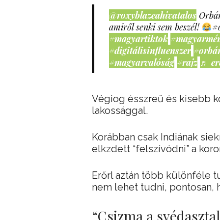
@roxyblazeahivatalos
Orbán
amiről senki sem beszél!
#
#magyartiktok
#magyarmé
#digitálisinfluenszer
#orbá
#magyarvalóság
#rajz
♬ er
Végiog ésszreű és kisebb ko
lakossággal.
Korábban csak Indiának siek
elkzdett “felszívódni” a kor
Erőrl aztán több különféle 
nem lehet tudni, pontosan,
“Csizma a svédaszta