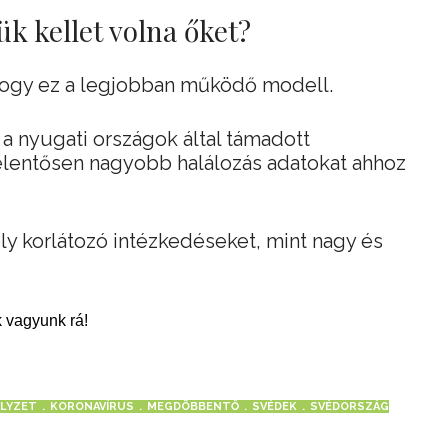
k kellet volna őket?
 hogy ez a legjobban működő modell.
a nyugati országok által támadott
lentősen nagyobb halálozás adatokat ahhoz
y korlátozó intézkedéseket, mint nagy és
 vagyunk rá!
ELYZET
KORONAVÍRUS
MEGDÖBBENTŐ
SVÉDEK
SVÉDORSZÁG