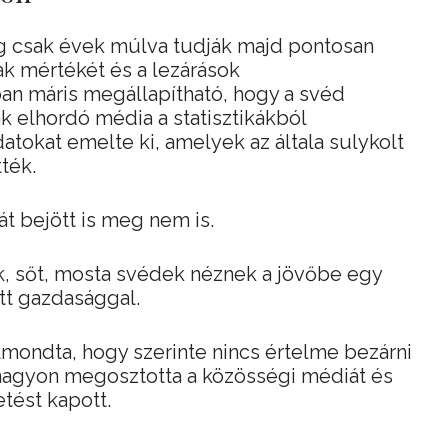
eg csak évek múlva tudják majd pontosan
ak mértékét és a lezárások
n máris megállapítható, hogy a svéd
 elhordó média a statisztikákból
atokat emelte ki, amelyek az általa sulykolt
ték.
t bejött is meg nem is.
k, sőt, mosta svédek néznek a jövőbe egy
t gazdasággal.
elmondta, hogy szerinte nincs értelme bezárni
 nagyon megosztotta a közösségi médiát és
tést kapott.