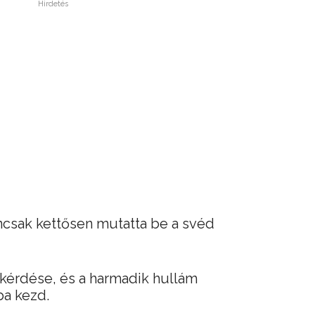
Hirdetés
encsak kettősen mutatta be a svéd
 kérdése, és a harmadik hullám
ba kezd.