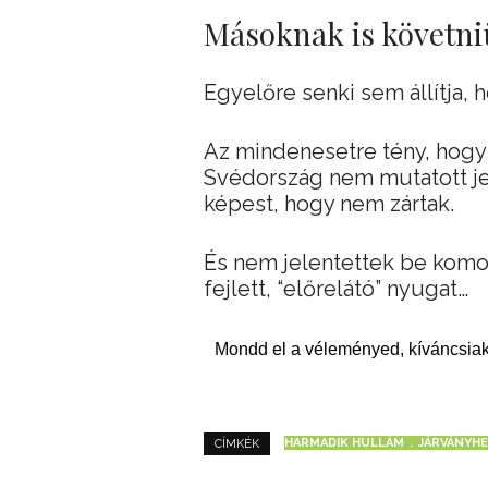
Másoknak is követniü
Egyelőre senki sem állítja,
Az mindenesetre tény, hogy 
Svédország nem mutatott je
képest, hogy nem zártak.
És nem jelentettek be komol
fejlett, “előrelátó” nyugat…
Mondd el a véleményed, kíváncsiak
HARMADIK HULLÁM
JÁRVÁNYH
CÍMKÉK