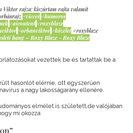
 Viktor rajza: kiszúrtam rajta valamit
orbánrajz
#vicces
#humoros
mek
#aicontent
#roxyblaze
nviktor
#orbanviktor
#közélet
#roxyblaze
edeti hang – Roxy Blaze - Roxy Blaze
rlátozásokat vezettek be és tartattak be a
rült hasonlót elérnie, ott egyszerűen
onavírus a nagy lakosságarány ellenére.
tudományos elmélet is született,de valójában
 hogy mi okozza
lon”