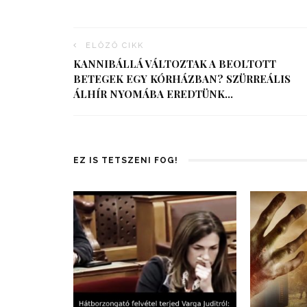
ELŐZŐ CIKK
KANNIBÁLLÁ VÁLTOZTAK A BEOLTOTT
BETEGEK EGY KÓRHÁZBAN? SZÜRREÁLIS
ÁLHÍR NYOMÁBA EREDTÜNK…
EZ IS TETSZENI FOG!