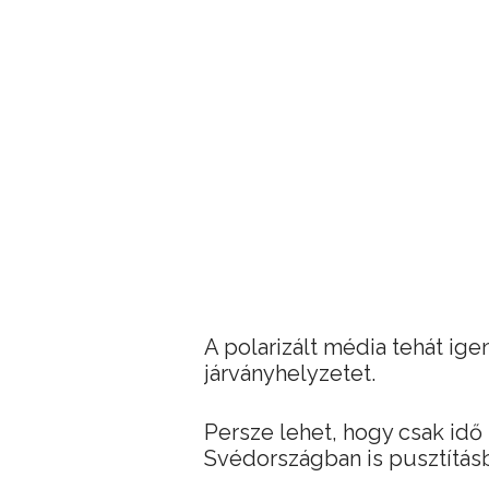
A polarizált média tehát ig
járványhelyzetet.
Persze lehet, hogy csak idő
Svédországban is pusztítás