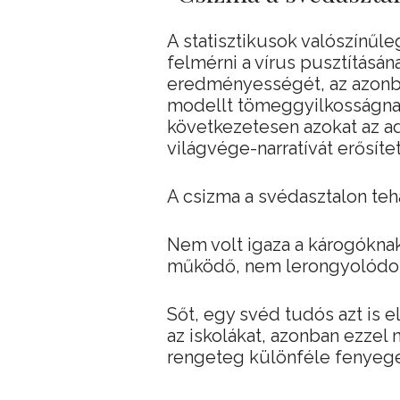
A statisztikusok valószínűl
felmérni a vírus pusztításán
eredményességét, az azonba
modellt tömeggyilkosságnak
következetesen azokat az ad
világvége-narratívát erősítet
A csizma a svédasztalon tehá
Nem volt igaza a károgókna
működő, nem lerongyolódot
Sőt, egy svéd tudós azt is 
az iskolákat, azonban ezzel
rengeteg különféle fenyege