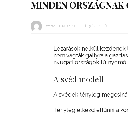
MINDEN ORSZÁGNAK 
szerző:
TITKOK SZIGETE
5 ÉV EZELŐTT
Lezárások nélkül kezdenek la
nem vágták gallyra a gazdasá
nyugati országok túlnyomó 
A svéd modell
A svédek tényleg megcsiná
Tényleg elkezd eltűnni a ko