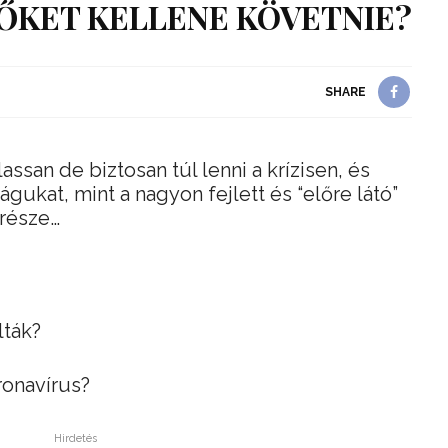
ŐKET KELLENE KÖVETNIE?
SHARE
ssan de biztosan túl lenni a krízisen, és
gukat, mint a nagyon fejlett és “előre látó”
része…
lták?
ronavírus?
Hirdetés