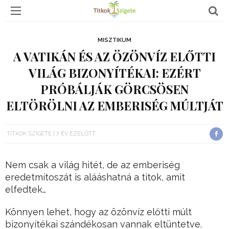
MISZTIKUM
A VATIKÁN ÉS AZ ÖZÖNVÍZ ELŐTTI
VILÁG BIZONYÍTÉKAI: EZÉRT
PRÓBÁLJÁK GÖRCSÖSEN
ELTÖRÖLNI AZ EMBERISÉG MÚLTJÁT
TITKOK SZIGETE
7 ÉV EZELŐTT
Nem csak a világ hitét, de az emberiség
eredetmítoszát is alááshatná a titok, amit
elfedtek…
Könnyen lehet, hogy az özönvíz előtti múlt
bizonyítékai szándékosan vannak eltüntetve.