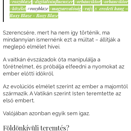
#roxyblaze
#digitálisinfluenszer
#orbánviktor
#orbanviktor
#közélet
#roxyblaze
#magyarvalóság
#rajz
♬ eredeti hang –
Roxy Blaze - Roxy Blaze
Szerencsére, mert ha nem így történik, ma
mindannyian ismernénk ezt a múltat – állítják a
meglepő elmélet hívei.
A vaitkán évszázadok óta manipulálja a
törétnelmet, és próbálja elfeedni a nyomokat az
ember előtti időkről.
Az evolúciós elmélet szerint az ember a majomtól
származik. A Vatikán szerint Isten teremtette az
első embert.
Valójában azonban egyik sem igaz.
Földönkívüli teremtés?