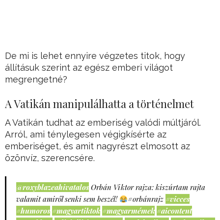
De mi is lehet ennyire végzetes titok, hogy
állításuk szerint az egész emberi világot
megrengetné?
A Vatikán manipulálhatta a történelmet
A Vatikán tudhat az emberiség valódi múltjáról.
Arról, ami ténylegesen végigkísérte az
emberiséget, és amit nagyrészt elmosott az
özönvíz, szerencsére.
@roxyblazeahivatalos
Orbán Viktor rajza: kiszúrtam rajta
valamit amiről senki sem beszél!
#orbánrajz
#vicces
#humoros
#magyartiktok
#magyarmémek
#aicontent