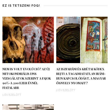
EZ IS TETSZENI FOG!
NEM IS VOLT EVOLÚCIÓ? AZ ÚJ
AZ ISZFAHÁNI ÉS KRÉTAI KÓDEX
MITOKONDRIÁLIS DNS
REJTI A TAGADHATATLAN IRÁNI-
VIZSGÁLATOK SZERINT A FAJOK
HUN KAPCSOLÓDÁST, A MAGYAR
90%-A 200 EZER ÉVNÉL
ŐSNYELV NYOMAIT?
FIATALABB
2 ÉV EZELŐTT
1 ÉV EZELŐTT