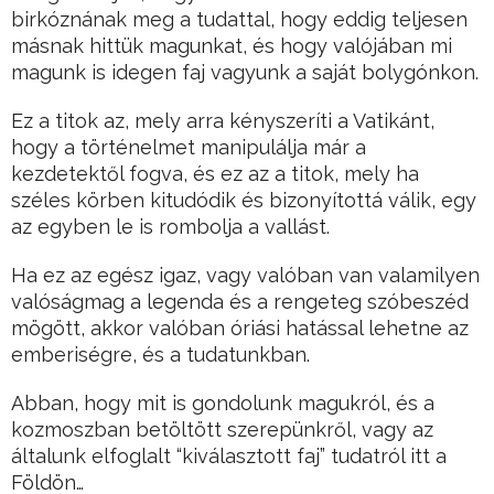
birkóznának meg a tudattal, hogy eddig teljesen
másnak hittük magunkat, és hogy valójában mi
magunk is idegen faj vagyunk a saját bolygónkon.
Ez a titok az, mely arra kényszeríti a Vatikánt,
hogy a történelmet manipulálja már a
kezdetektől fogva, és ez az a titok, mely ha
széles körben kitudódik és bizonyítottá válik, egy
az egyben le is rombolja a vallást.
Ha ez az egész igaz, vagy valóban van valamilyen
valóságmag a legenda és a rengeteg szóbeszéd
mögött, akkor valóban óriási hatással lehetne az
emberiségre, és a tudatunkban.
Abban, hogy mit is gondolunk magukról, és a
kozmoszban betöltött szerepünkről, vagy az
általunk elfoglalt “kiválasztott faj” tudatról itt a
Földön…