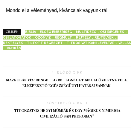
Mondd el a véleményed, kíváncsiak vagyunk rá!
BIBLIA
ELŐZŐ EMBERISÉG
MÚLTIDÉZŐ
ŐSI IDEGENEK
CÍMKÉK
ŐSI LÁTOGATÓK
ÖZÖNVÍZ
RÉGMÚLT
REJTÉLY
REJTÉLYEK
REKTÉLYEK
TILTOTT RÉGÉSZET
TITKOS VATIKÁNI LEVÉLTÁR
VALLÁS
VATIKÁN
ELŐZŐ CIKK
MAZSOLÁS VÍZ: RENGETEG BETEGSÉGET MEGELŐZHETSZ VELE,
ELKÉPESZTŐ EGÉSZSÉGÜGYI HATÁSAI VANNAK!
KÖVETKEZŐ CIKK
TITOKZATOS HEGYI MÚMIÁK ÉS EGY MÁGIKUS NIMERIGA
CIVILIZÁCIÓ SAN PEDROBAN?