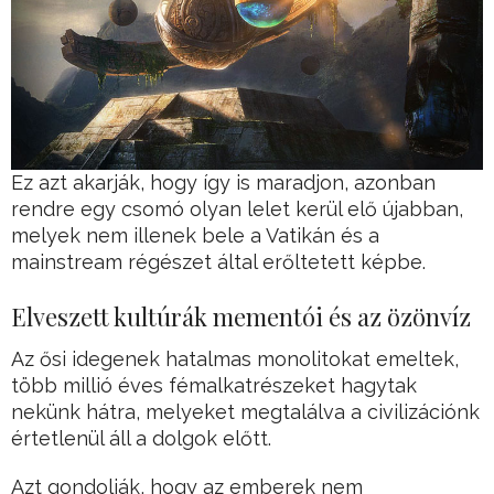
Ez azt akarják, hogy így is maradjon, azonban
rendre egy csomó olyan lelet kerül elő újabban,
melyek nem illenek bele a Vatikán és a
mainstream régészet által erőltetett képbe.
Elveszett kultúrák mementói és az özönvíz
Az ősi idegenek hatalmas monolitokat emeltek,
több millió éves fémalkatrészeket hagytak
nekünk hátra, melyeket megtalálva a civilizációnk
értetlenül áll a dolgok előtt.
Azt gondolják, hogy az emberek nem