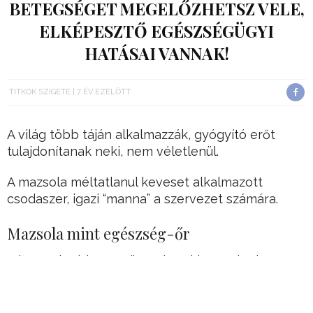
BETEGSÉGET MEGELŐZHETSZ VELE,
ELKÉPESZTŐ EGÉSZSÉGÜGYI
HATÁSAI VANNAK!
TITKOK SZIGETE
7 ÉV EZELŐTT
A világ több táján alkalmazzák, gyógyító erőt
tulajdonítanak neki, nem véletlenül.
A mazsola méltatlanul keveset alkalmazott
csodaszer, igazi “manna” a szervezet számára.
Mazsola mint egészség-őr
A leggyakrabban a süteményekbe szoktuk
idehaza tenni, de más kultúrákban sokkal
hatásosabb alkalmazásai is ismertek.