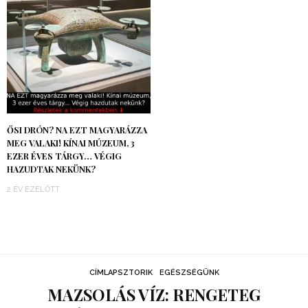
ŐSI DRÓN? NA EZT MAGYARÁZZA
MEG VALAKI! KÍNAI MÚZEUM, 3
EZER ÉVES TÁRGY… VÉGIG
HAZUDTAK NEKÜNK?
2 ÉV EZELŐTT
CÍMLAPSZTORIK
EGÉSZSÉGÜNK
MAZSOLÁS VÍZ: RENGETEG