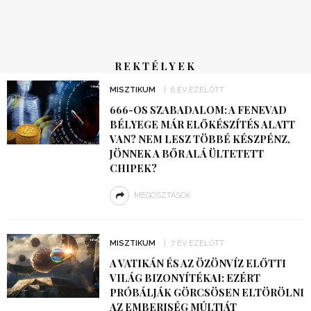
REKTÉLYEK
MISZTIKUM
6 ÉV EZELŐTT
666-OS SZABADALOM: A FENEVAD
BÉLYEGE MÁR ELŐKÉSZÍTÉS ALATT
VAN? NEM LESZ TÖBBÉ KÉSZPÉNZ,
JÖNNEK A BŐR ALÁ ÜLTETETT
CHIPEK?
MEGOSZTÁSOK
MISZTIKUM
7 ÉV EZELŐTT
A VATIKÁN ÉS AZ ÖZÖNVÍZ ELŐTTI
VILÁG BIZONYÍTÉKAI: EZÉRT
PRÓBÁLJÁK GÖRCSÖSEN ELTÖRÖLNI
AZ EMBERISÉG MÚLTJÁT