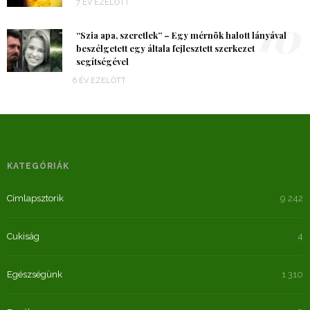
7 ÉV EZELŐTT
10
“Szia apa, szeretlek” – Egy mérnök halott lányával
beszélgetett egy általa fejlesztett szerkezet
segítségével
6 ÉV EZELŐTT
KATEGÓRIÁK
Címlapsztorik
9 242
Cukiság
4
Egészségünk
1 310