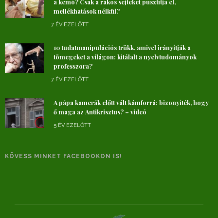
a kemó? Csak a rákos sejteket pusztítja el,
mellékhatások nélkül?
7 ÉV EZELŐTT
10 tudatmanipulációs trükk, amivel irányítják a
tömegeket a világon: kitálalt a nyelvtudományok
professzora?
7 ÉV EZELŐTT
A pápa kamerák előtt vált kámforrá: bizonyíték, hogy
ő maga az Antikrisztus? – videó
5 ÉV EZELŐTT
KÖVESS MINKET FACEBOOKON IS!