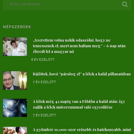
NÉPSZERŰEK
„Szerettem volna nekik odaszólni, hogy ne
temessenek el, mert nem haltam meg” – 6 nap után
ébredt fel a magyar nő
6 ÉV EZELŐTT
Rájöttek, hová “párolog el” a lélek a halál pillanatában
7 ÉV EZELŐTT
A lélek még 42 napig van a Földön a halál után: így
zajlik a lélek univerzummal való egyesülése
7 ÉV EZELŐTT
A gyömbér 10.000-szer erősebb és hatékonyabb, mint