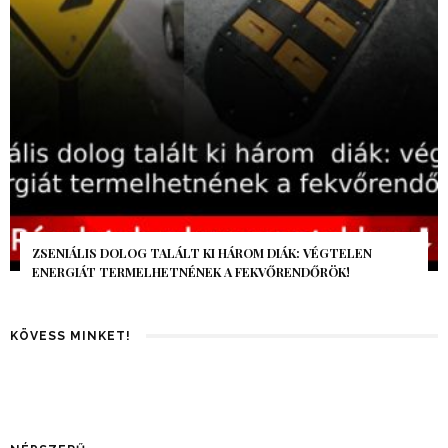
AZ AI-VILÁGVÉGE ÁRNYÉKA, CSAK PÁR ÓRA VOLT, MÉGIS AZ
EGÉSZ VILÁG MEGÉREZTE…
KÖVESS MINKET!