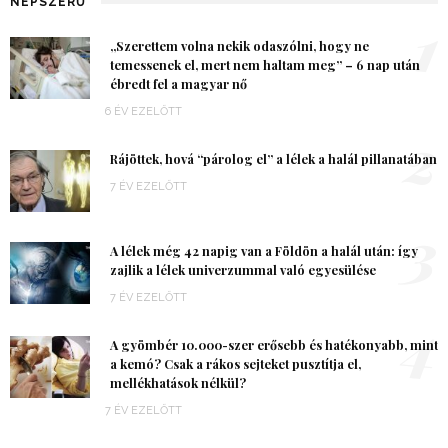
NÉPSZERŰ
1
„Szerettem volna nekik odaszólni, hogy ne
temessenek el, mert nem haltam meg” – 6 nap után
ébredt fel a magyar nő
6 ÉV EZELŐTT
2
Rájöttek, hová “párolog el” a lélek a halál pillanatában
7 ÉV EZELŐTT
3
A lélek még 42 napig van a Földön a halál után: így
zajlik a lélek univerzummal való egyesülése
7 ÉV EZELŐTT
4
A gyömbér 10.000-szer erősebb és hatékonyabb, mint
a kemó? Csak a rákos sejteket pusztítja el,
mellékhatások nélkül?
7 ÉV EZELŐTT