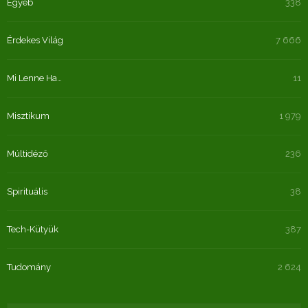
Egyéb
338
Érdekes Világ
7 666
Mi Lenne Ha…
11
Misztikum
1 979
Múltidéző
236
Spirituális
38
Tech-Kütyük
387
Tudomány
2 624