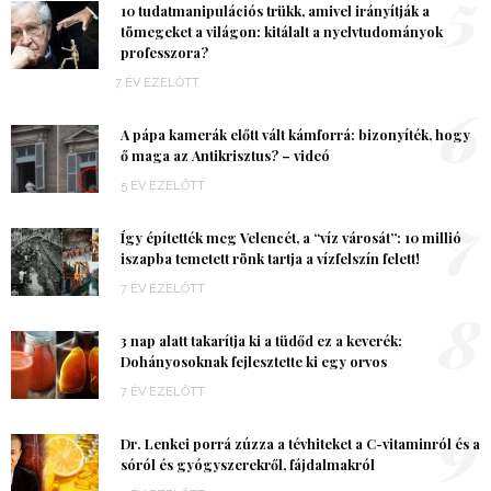
5
10 tudatmanipulációs trükk, amivel irányítják a
tömegeket a világon: kitálalt a nyelvtudományok
professzora?
7 ÉV EZELŐTT
6
A pápa kamerák előtt vált kámforrá: bizonyíték, hogy
ő maga az Antikrisztus? – videó
5 ÉV EZELŐTT
7
Így építették meg Velencét, a “víz városát”: 10 millió
iszapba temetett rönk tartja a vízfelszín felett!
7 ÉV EZELŐTT
8
3 nap alatt takarítja ki a tüdőd ez a keverék:
Dohányosoknak fejlesztette ki egy orvos
7 ÉV EZELŐTT
9
Dr. Lenkei porrá zúzza a tévhiteket a C-vitaminról és a
sóról és gyógyszerekről, fájdalmakról