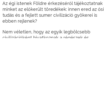
Az égi istenek Földre érkezéséről tájékoztatnak
minket az előkerült töredékek: innen ered az ősi
tudás és a fejlett sumer civilizáció gyökerei is
ebben rejlenek?
Nem véletlen, hogy az egyik legbölcsebb
civilizációként hivatkoznak a régészek és
történészek a sumer birodalomra.
z emberiség kialakulása ugyanis ténylegesen a
sumer civilizáció kialakulásával kezdődött majd
ezzel szoros összefüggésben, földrajzilag nem
messze tőle, az egyiptomi, később az Indus-
völgyi követte. Ez tekinthető az első szakasznak.
Hirdetés