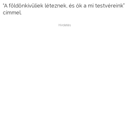
“A földönkívüliek léteznek, és ők a mi testvéreink”
címmel.
Hirdetés