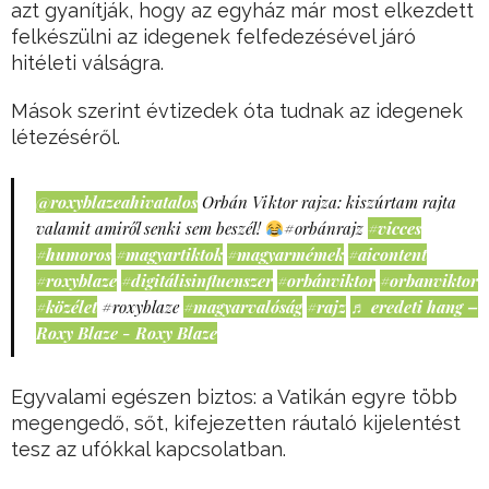
azt gyanítják, hogy az egyház már most elkezdett
felkészülni az idegenek felfedezésével járó
hitéleti válságra.
Mások szerint évtizedek óta tudnak az idegenek
létezéséről.
@roxyblazeahivatalos
Orbán Viktor rajza: kiszúrtam rajta
valamit amiről senki sem beszél!
#orbánrajz
#vicces
#humoros
#magyartiktok
#magyarmémek
#aicontent
#roxyblaze
#digitálisinfluenszer
#orbánviktor
#orbanviktor
#közélet
#roxyblaze
#magyarvalóság
#rajz
♬ eredeti hang –
Roxy Blaze - Roxy Blaze
Egyvalami egészen biztos: a Vatikán egyre több
megengedő, sőt, kifejezetten ráutaló kijelentést
tesz az ufókkal kapcsolatban.