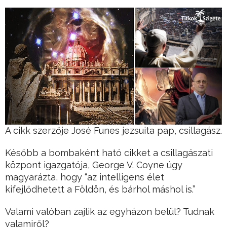
A cikk szerzője José Funes jezsuita pap, csillagász.
Később a bombaként ható cikket a csillagászati
központ igazgatója, George V. Coyne úgy
magyarázta, hogy “az intelligens élet
kifejlődhetett a Földön, és bárhol máshol is.”
Valami valóban zajlik az egyházon belül? Tudnak
valamiről?