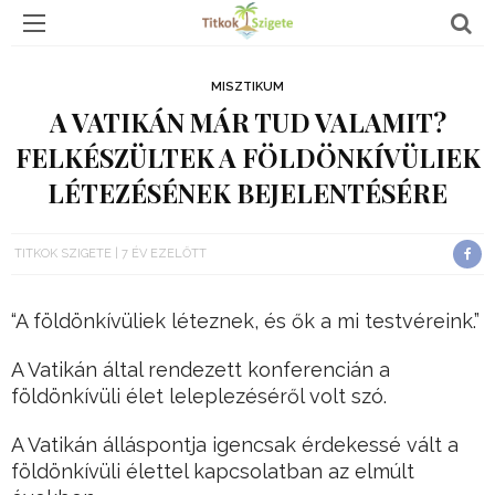
MISZTIKUM
A VATIKÁN MÁR TUD VALAMIT?
FELKÉSZÜLTEK A FÖLDÖNKÍVÜLIEK
LÉTEZÉSÉNEK BEJELENTÉSÉRE
TITKOK SZIGETE
7 ÉV EZELŐTT
“A földönkívüliek léteznek, és ők a mi testvéreink.”
A Vatikán által rendezett konferencián a
földönkívüli élet leleplezéséről volt szó.
A Vatikán álláspontja igencsak érdekessé vált a
földönkívüli élettel kapcsolatban az elmúlt