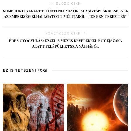
ELŐZŐ CIKK
SUMEROK ELVESZETT TÖRTÉNELME: ŐSI AGYAGTÁBLÁK MESÉLNEK
AZ EMBERISÉG ELHALLGATOTT MÚLTJÁRÓL – IDEGEN TEREMTÉS?
KÖVETKEZŐ CIKK
ÉDES GYÓGYULÁS: EZZEL A MÉZES KEVERÉKKEL EGY ÉJSZAKA
ALATT FELÉPÜLHETSZ A NÁTHÁBÓL
EZ IS TETSZENI FOG!