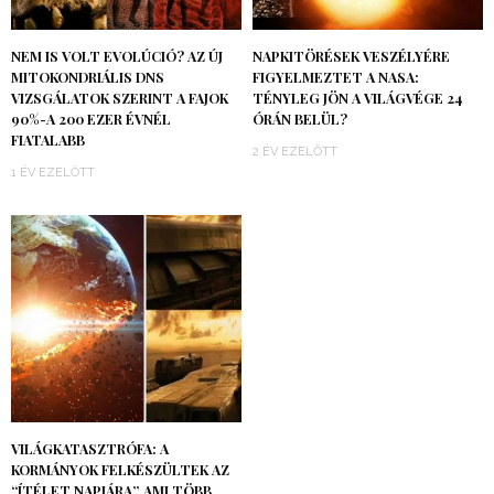
NEM IS VOLT EVOLÚCIÓ? AZ ÚJ
NAPKITÖRÉSEK VESZÉLYÉRE
MITOKONDRIÁLIS DNS
FIGYELMEZTET A NASA:
VIZSGÁLATOK SZERINT A FAJOK
TÉNYLEG JÖN A VILÁGVÉGE 24
90%-A 200 EZER ÉVNÉL
ÓRÁN BELÜL?
FIATALABB
2 ÉV EZELŐTT
1 ÉV EZELŐTT
VILÁGKATASZTRÓFA: A
KORMÁNYOK FELKÉSZÜLTEK AZ
“ÍTÉLET NAPJÁRA”, AMI TÖBB