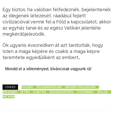
Egy biztos: ha valóban felfedeznék, bejelentenék
az idegenek létezését, ráadásul fejlett
civilizációval venné fel a Föld a kapcsolatot, akkor
az egyház tanai és az egész Vatikán jelenléte
megkérdőjeleződik.
Ők ugyanis évezredken át azt tanították, hogy
Isten a maga képére és csakis a maga képre
teremtete egyedüliként az embert…
Mondd el a véleményed, kíváncsiak vagyunk rá!
EGYHÁZ
FÖLDÖNKÍVÜLIEK
IDEGEN CIVILIZÁCIÓK
CÍMKÉK
IDEGENEK
ISTEN
KONTEÓ
ÖSSZEESKÜVÉS
TUDOMÁNY
VALLÁS
VATIKÁN