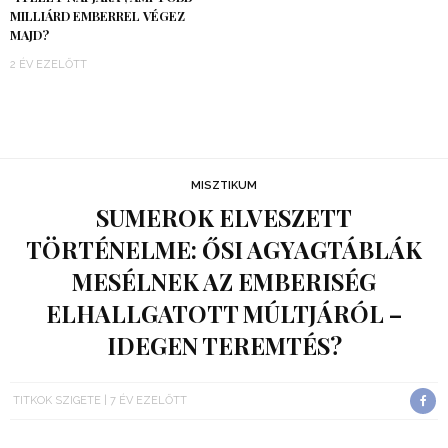
MILLIÁRD EMBERREL VÉGEZ
MAJD?
2 ÉV EZELŐTT
MISZTIKUM
SUMEROK ELVESZETT
TÖRTÉNELME: ŐSI AGYAGTÁBLÁK
MESÉLNEK AZ EMBERISÉG
ELHALLGATOTT MÚLTJÁRÓL –
IDEGEN TEREMTÉS?
TITKOK SZIGETE
7 ÉV EZELŐTT