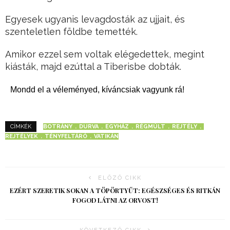
Egyesek ugyanis levagdosták az ujjait, és
szenteletlen földbe temették.
Amikor ezzel sem voltak elégedettek, megint
kiásták, majd ezúttal a Tiberisbe dobták.
Mondd el a véleményed, kíváncsiak vagyunk rá!
BOTRÁNY
DURVA
EGYHÁZ
RÉGMÚLT
REJTÉLY
CÍMKÉK
REJTÉLYEK
TÉNYFELTÁRÓ
VATIKÁN
ELŐZŐ CIKK
EZÉRT SZERETIK SOKAN A TÖPÖRTYŰT: EGÉSZSÉGES ÉS RITKÁN
FOGOD LÁTNI AZ ORVOST!