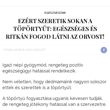
EGÉSZSÉGÜNK
EZÉRT SZERETIK SOKAN A
TÖPÖRTYŰT: EGÉSZSÉGES ÉS
RITKÁN FOGOD LÁTNI AZ ORVOST!
TITKOK SZIGETE
6 ÉV EZELŐTT
Igazi népi gyógymód, rengeteg pozitív
egészségügyi hatással rendelkezik.
Nem véletlen, hogy dédmamáink nagyon sokszor
ették és szerették is a töpörtyűt.
A töpörtyű fogyasztása ugyanis kevesen tudják,
de rengeteg jótékony hatással van a szervezetre.