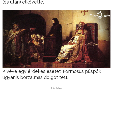
(és után) elkövette.
Kivéve egy érdekes esetet. Formosus püspök
ugyanis borzalmas dolgot tett.
Hirdetés