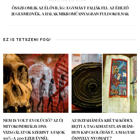
KÖVETKEZŐ CIKK
ÖSSZEOMLIK AZ ÉLŐVILÁG: EGYMÁST FALJÁK FEL AZ ÉHEZŐ
JEGESMEDVÉK, A HALAK MIKROMŰANYAGBAN FULDOKOLNAK
EZ IS TETSZENI FOG!
NEM IS VOLT EVOLÚCIÓ? AZ ÚJ
AZ ISZFAHÁNI ÉS KRÉTAI KÓDEX
MITOKONDRIÁLIS DNS
REJTI A TAGADHATATLAN IRÁNI-
VIZSGÁLATOK SZERINT A FAJOK
HUN KAPCSOLÓDÁST, A MAGYAR
90%-A 200 EZER ÉVNÉL
ŐSNYELV NYOMAIT?