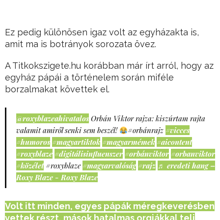
Ez pedig különösen igaz volt az egyházakta is,
amit ma is botrányok sorozata övez.
A Titkokszigete.hu korábban már írt arról, hogy az
egyház pápái a történelem során miféle
borzalmakat követtek el.
@roxyblazeahivatalos
Orbán Viktor rajza: kiszúrtam rajta
valamit amiről senki sem beszél!
#orbánrajz
#vicces
#humoros
#magyartiktok
#magyarmémek
#aicontent
#roxyblaze
#digitálisinfluenszer
#orbánviktor
#orbanviktor
#közélet
#roxyblaze
#magyarvalóság
#rajz
♬ eredeti hang –
Roxy Blaze - Roxy Blaze
Volt itt minden, egyes pápák méregkeverésben
vettek részt, mások hatalmas orgiákkal teli