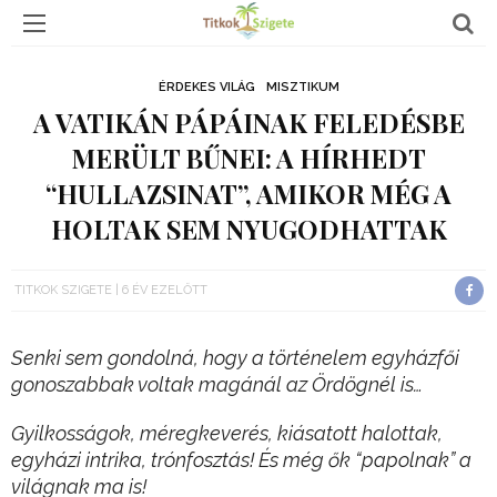
ÉRDEKES VILÁG
MISZTIKUM
A VATIKÁN PÁPÁINAK FELEDÉSBE
MERÜLT BŰNEI: A HÍRHEDT
“HULLAZSINAT”, AMIKOR MÉG A
HOLTAK SEM NYUGODHATTAK
TITKOK SZIGETE
6 ÉV EZELŐTT
Senki sem gondolná, hogy a történelem egyházfői
gonoszabbak voltak magánál az Ördögnél is…
Gyilkosságok, méregkeverés, kiásatott halottak,
egyházi intrika, trónfosztás! És még ők “papolnak” a
világnak ma is!