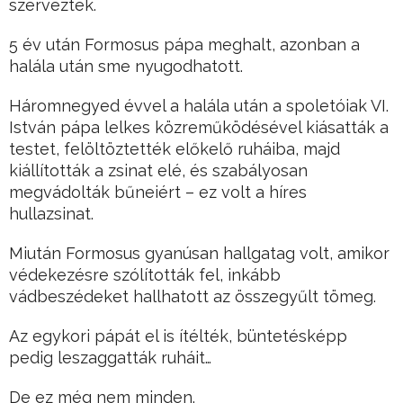
szerveztek.
5 év után Formosus pápa meghalt, azonban a
halála után sme nyugodhatott.
Háromnegyed évvel a halála után a spoletóiak VI.
István pápa lelkes közreműködésével kiásatták a
testet, felöltöztették előkelő ruháiba, majd
kiállították a zsinat elé, és szabályosan
megvádolták bűneiért – ez volt a híres
hullazsinat.
Miután Formosus gyanúsan hallgatag volt, amikor
védekezésre szólították fel, inkább
vádbeszédeket hallhatott az összegyűlt tömeg.
Az egykori pápát el is ítélték, büntetésképp
pedig leszaggatták ruháit…
De ez még nem minden.