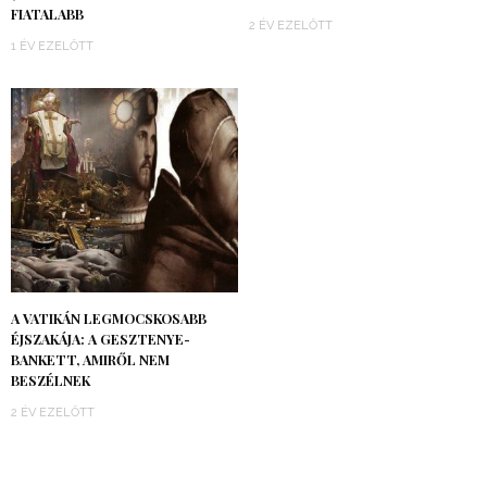
FIATALABB
2 ÉV EZELŐTT
1 ÉV EZELŐTT
A VATIKÁN LEGMOCSKOSABB
ÉJSZAKÁJA: A GESZTENYE-
BANKETT, AMIRŐL NEM
BESZÉLNEK
2 ÉV EZELŐTT