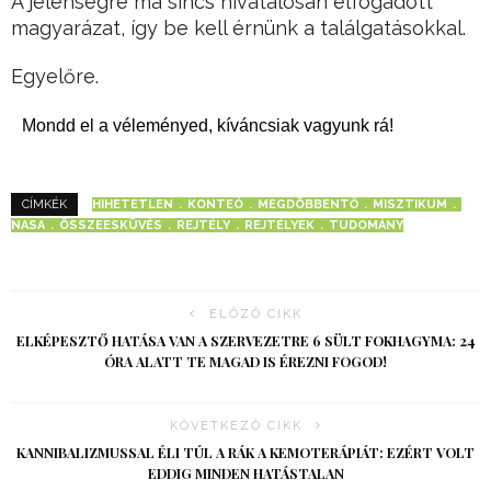
A jelenségre ma sincs hivatalosan elfogadott
magyarázat, így be kell érnünk a találgatásokkal.
Egyelőre.
Mondd el a véleményed, kíváncsiak vagyunk rá!
HIHETETLEN
KONTEÓ
MEGDÖBBENTŐ
MISZTIKUM
CÍMKÉK
NASA
ÖSSZEESKÜVÉS
REJTÉLY
REJTÉLYEK
TUDOMÁNY
ELŐZŐ CIKK
ELKÉPESZTŐ HATÁSA VAN A SZERVEZETRE 6 SÜLT FOKHAGYMA: 24
ÓRA ALATT TE MAGAD IS ÉREZNI FOGOD!
KÖVETKEZŐ CIKK
KANNIBALIZMUSSAL ÉLI TÚL A RÁK A KEMOTERÁPIÁT: EZÉRT VOLT
EDDIG MINDEN HATÁSTALAN