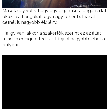
Mások úgy vélik, hogy egy gigantikus tengeri állat
okozza a hangokat, egy nagy fehér bálnánál,
cetnél is nagyobb élőlény.
Ha így van, akkor a szakértők szerint ez az állat
minden eddigi felfedezett fajnál nagyobb lehet a
bolygón…