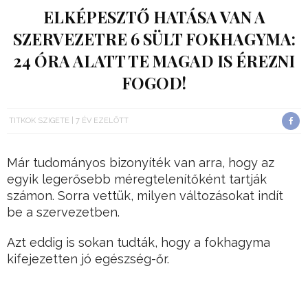
ELKÉPESZTŐ HATÁSA VAN A
SZERVEZETRE 6 SÜLT FOKHAGYMA:
24 ÓRA ALATT TE MAGAD IS ÉREZNI
FOGOD!
TITKOK SZIGETE
7 ÉV EZELŐTT
Már tudományos bizonyíték van arra, hogy az
egyik legerősebb méregtelenítőként tartják
számon. Sorra vettük, milyen változásokat indít
be a szervezetben.
Azt eddig is sokan tudták, hogy a fokhagyma
kifejezetten jó egészség-őr.
Rendszeres fogyasztása segít a szervezetünknek
a betegségek elleni harcban, és különösen jó