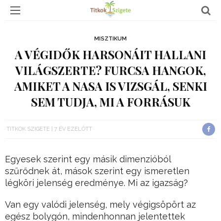
MISZTIKUM
A VÉGIDŐK HARSONÁIT HALLANI
VILÁGSZERTE? FURCSA HANGOK,
AMIKET A NASA IS VIZSGÁL, SENKI
SEM TUDJA, MI A FORRÁSUK
TITKOK SZIGETE
7 ÉV EZELŐTT
Egyesek szerint egy másik dimenzióból
szűrődnek át, mások szerint egy ismeretlen
légköri jelenség eredménye. Mi az igazság?
Van egy valódi jelenség, mely végigsöpört az
egész bolygón, mindenhonnan jelentettek