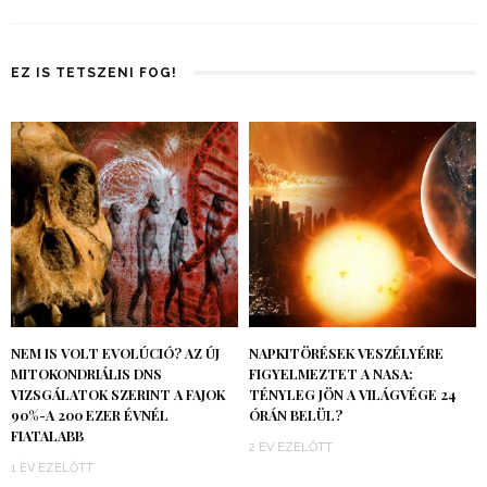
EZ IS TETSZENI FOG!
NEM IS VOLT EVOLÚCIÓ? AZ ÚJ
NAPKITÖRÉSEK VESZÉLYÉRE
MITOKONDRIÁLIS DNS
FIGYELMEZTET A NASA:
VIZSGÁLATOK SZERINT A FAJOK
TÉNYLEG JÖN A VILÁGVÉGE 24
90%-A 200 EZER ÉVNÉL
ÓRÁN BELÜL?
FIATALABB
2 ÉV EZELŐTT
1 ÉV EZELŐTT