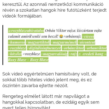
keresztül. Az azonnali nemzetközi kommunikáció
révén a szokatlan hangok híre futótűzként terjedt
videók formájában.
@roxyblazeahivatalos
Orbán Viktor rajza: kiszúrtam rajta
valamit amiről senki sem beszél!
#orbánrajz
#vicces
#humoros
#magyartiktok
#magyarmémek
#aicontent
#roxyblaze
#digitálisinfluenszer
#orbánviktor
#orbanviktor
#közélet
#roxyblaze
#magyarvalóság
#rajz
♬ eredeti hang –
Roxy Blaze - Roxy Blaze
Sok videó egyértelműen hamisítvány volt, de
sokkal több hiteles videó jelent meg, és ez
őszintén zavarba ejtette nézőit.
Rengeteg elmélet látott már napvilágot a
hangokkal kapcsolatban, de ezidáig egyik sem
nyert teljes bizonyítást.