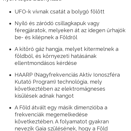
UFO-k vívnak csatát a bolygó fölött
Nyíló és záródó csillagkapuk vagy
féregjáratok, melyeken át az idegen űrhajók
be- és kilépnek a Földről
A kitörő gáz hangja, melyet kitermelnek a
földből, és környezeti hatásának
ellentmondásos kérdése
HAARP (Nagyfrekvenciás Aktív Ionoszféra
Kutató Program) technológia, mely
következtében az elektromágneses
kisülések adnak hangot
A Föld átvált egy másik dimenzióba a
frekvenciák megemelkedése
következtében. A folyamatot gyakran
nevezik Gaia szülésének, hogy a Föld