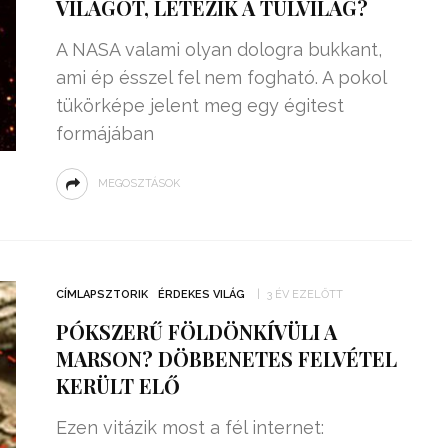
VILÁGOT, LÉTEZIK A TÚLVILÁG?
A NASA valami olyan dologra bukkant,
ami ép ésszel fel nem fogható. A pokol
tükörképe jelent meg egy égitest
formájában
MEGOSZTÁSOK
CÍMLAPSZTORIK
ÉRDEKES VILÁG
3 ÉV EZELŐTT
PÓKSZERŰ FÖLDÖNKÍVÜLI A
MARSON? DÖBBENETES FELVÉTEL
KERÜLT ELŐ
Ezen vitázik most a fél internet: