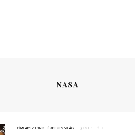
NASA
CÍMLAPSZTORIK
ÉRDEKES VILÁG
3 ÉV EZELŐTT