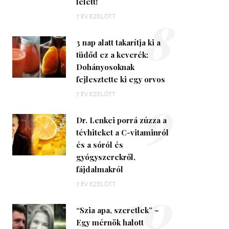
felett!
8
7 ÉV EZELŐTT
3 nap alatt takarítja ki a
tüdőd ez a keverék:
Dohányosoknak
fejlesztette ki egy orvos
9
7 ÉV EZELŐTT
Dr. Lenkei porrá zúzza a
tévhiteket a C-vitaminról
és a sóról és
gyógyszerekről,
fájdalmakról
10
7 ÉV EZELŐTT
“Szia apa, szeretlek” –
Egy mérnök halott