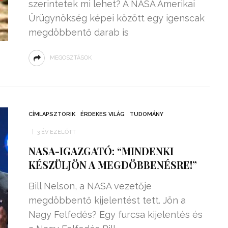
szerintetek mi lehet? A NASA Amerikai
Űrügynökség képei között egy igenscak
megdöbbentő darab is
MEGOSZTÁSOK
CÍMLAPSZTORIK
ÉRDEKES VILÁG
TUDOMÁNY
3 ÉV EZELŐTT
NASA-IGAZGATÓ: “MINDENKI
KÉSZÜLJÖN A MEGDÖBBENÉSRE!”
Bill Nelson, a NASA vezetője
megdöbbentő kijelentést tett. Jön a
Nagy Felfedés? Egy furcsa kijelentés és