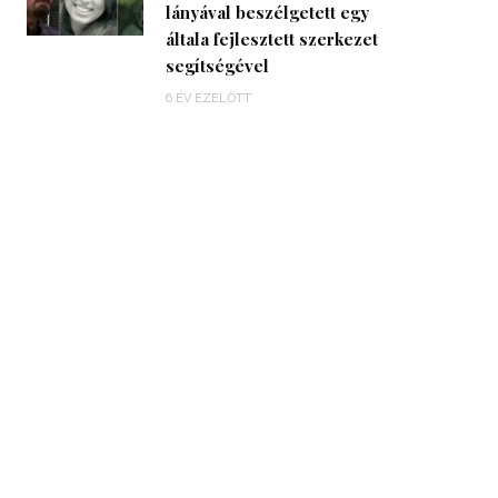
lányával beszélgetett egy
általa fejlesztett szerkezet
segítségével
6 ÉV EZELŐTT