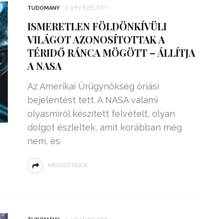
TUDOMÁNY
3 ÉV EZELŐTT
ISMERETLEN FÖLDÖNKÍVÜLI
VILÁGOT AZONOSÍTOTTAK A
TÉRIDŐ RÁNCA MÖGÖTT – ÁLLÍTJA
A NASA
Az Amerikai Űrügynökség óriási
bejelentést tett. A NASA valami
olyasmiről készített felvételt, olyan
dolgot észleltek, amit korábban még
nem, és
MEGOSZTÁSOK