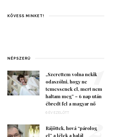
KÖVESS MINKET!
1
NÉPSZERŰ
„Szerettem volna nekik
odaszólni, hogy ne
temessenek el, mert nem
haltam meg” – 6 nap után
ébredt fel a magyar nő
2
6 ÉV EZELŐTT
Rájöttek, hová “párolog
el” a lélek a halál