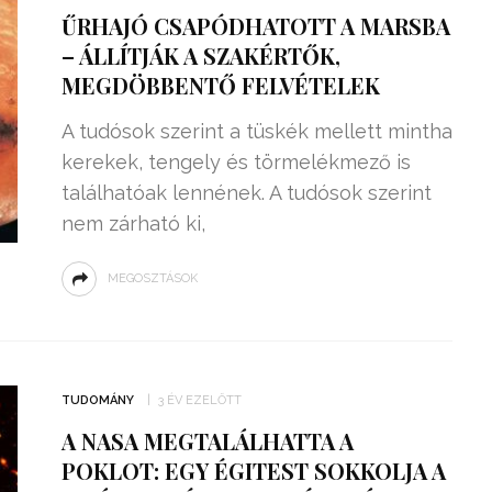
ŰRHAJÓ CSAPÓDHATOTT A MARSBA
– ÁLLÍTJÁK A SZAKÉRTŐK,
MEGDÖBBENTŐ FELVÉTELEK
A tudósok szerint a tüskék mellett mintha
kerekek, tengely és törmelékmező is
találhatóak lennének. A tudósok szerint
nem zárható ki,
MEGOSZTÁSOK
TUDOMÁNY
3 ÉV EZELŐTT
A NASA MEGTALÁLHATTA A
POKLOT: EGY ÉGITEST SOKKOLJA A