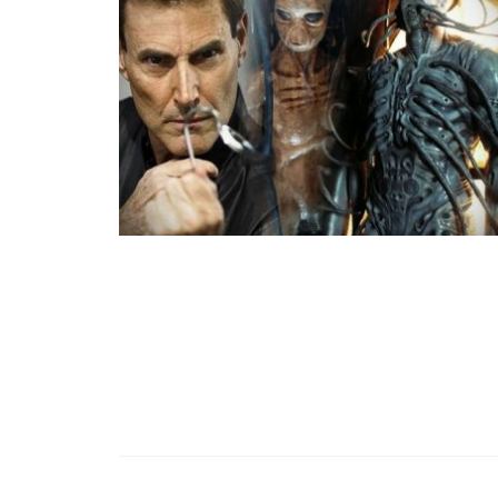
99,13%-OS HA
NULLÁZZA AZ 
EZ A MOTOR!