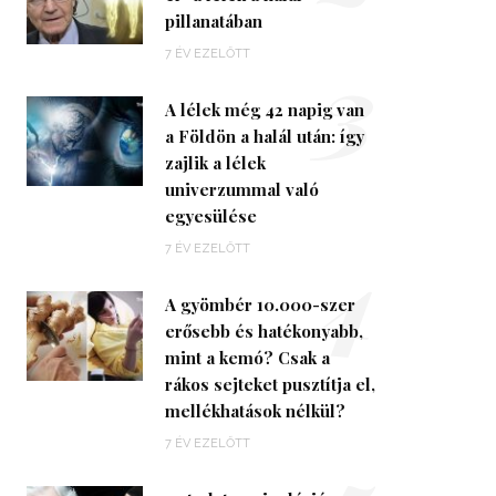
pillanatában
3
7 ÉV EZELŐTT
A lélek még 42 napig van
a Földön a halál után: így
zajlik a lélek
univerzummal való
egyesülése
4
7 ÉV EZELŐTT
A gyömbér 10.000-szer
erősebb és hatékonyabb,
mint a kemó? Csak a
rákos sejteket pusztítja el,
mellékhatások nélkül?
7 ÉV EZELŐTT