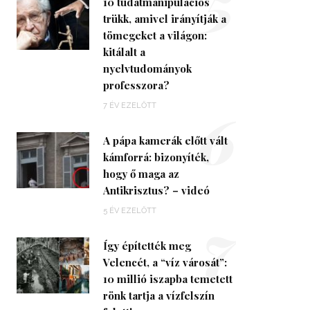
5
10 tudatmanipulációs
trükk, amivel irányítják a
tömegeket a világon:
kitálalt a
nyelvtudományok
professzora?
6
7 ÉV EZELŐTT
A pápa kamerák előtt vált
kámforrá: bizonyíték,
hogy ő maga az
Antikrisztus? – videó
7
5 ÉV EZELŐTT
Így építették meg
Velencét, a “víz városát”:
10 millió iszapba temetett
rönk tartja a vízfelszín