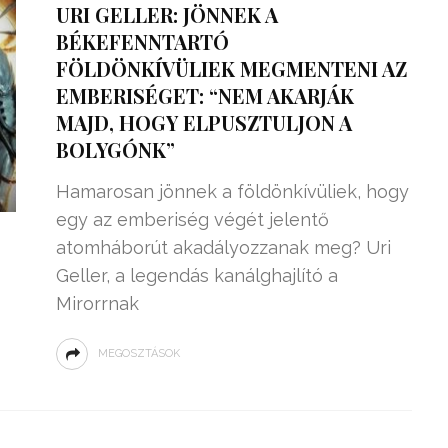
URI GELLER: JÖNNEK A
BÉKEFENNTARTÓ
FÖLDÖNKÍVÜLIEK MEGMENTENI AZ
EMBERISÉGET: “NEM AKARJÁK
MAJD, HOGY ELPUSZTULJON A
BOLYGÓNK”
Hamarosan jönnek a földönkívüliek, hogy
egy az emberiség végét jelentő
atomháborút akadályozzanak meg? Uri
Geller, a legendás kanálghajlító a
Mirorrnak
ZSENIÁLIS DOLOG TALÁLT KI
HÁROM DIÁK: VÉGTELEN
MEGOSZTÁSOK
TÉKONYSÁGGAL
ENERGIÁT
ÁRAMSZÁMLÁT
TERMELHETNÉNEK A
FEKVŐRENDŐRÖK!