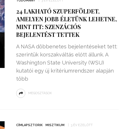
TUDOMÁNY
3 ÉV EZELŐTT
​24 LAKHATÓ SZUPERFÖLDET,
AMELYEN JOBB ÉLETÜNK LEHETNE,
MINT ITT: SZENZÁCIÓS
BEJELENTÉST TETTEK
A NASA döbbenetes bejelentéseket tett:
szerintük korszakváltás előtt állunk. A
Washington State University (WSU)
kutatói egy új kritériumrendszer alapján
több
MEGOSZTÁSOK
CÍMLAPSZTORIK
MISZTIKUM
3 ÉV EZELŐTT