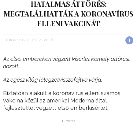
HATALMAS ÁTTÖRÉS:
MEGTALÁLHATTÁK A KORONAVÍRUS
ELLENI VAKCINÁT
TITKOK SZIGETE
6 ÉV EZELŐTT
Az első, embereken végzett kísérlet komoly áttörést
hozott.
Az egész világ lélegzetvisszafojtva várja.
Biztatóan alakult a koronavírus elleni számos
vakcina közül az amerikai Moderna által
fejlesztettel végzett első emberkísérlet.
Hirdetés