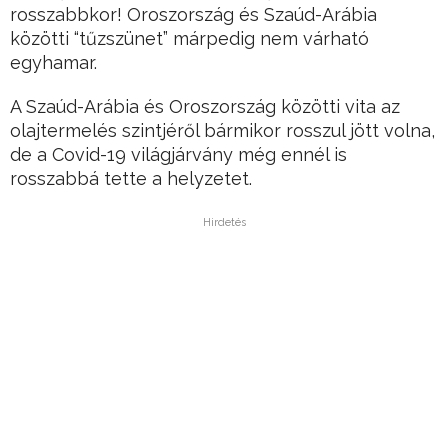
rosszabbkor! Oroszország és Szaúd-Arábia
közötti “tűzszünet” márpedig nem várható
egyhamar.
A Szaúd-Arábia és Oroszország közötti vita az
olajtermelés szintjéről bármikor rosszul jött volna,
de a Covid-19 világjárvány még ennél is
rosszabbá tette a helyzetet.
Hirdetés