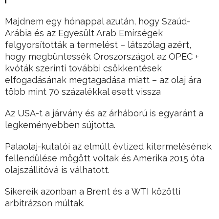
Majdnem egy hónappal azután, hogy Szaúd-
Arábia és az Egyesült Arab Emírségek
felgyorsították a termelést – látszólag azért,
hogy megbüntessék Oroszországot az OPEC +
kvóták szerinti további csökkentések
elfogadásának megtagadása miatt – az olaj ára
több mint 70 százalékkal esett vissza
Az USA-t a járvány és az árháború is egyaránt a
legkeményebben sújtotta.
Palaolaj-kutatói az elmúlt évtized kitermelésének
fellendülése mögött voltak és Amerika 2015 óta
olajszállítóvá is válhatott.
Sikereik azonban a Brent és a WTI közötti
arbitrázson múltak.