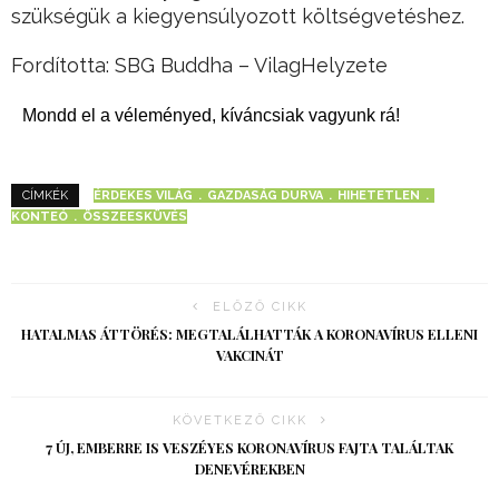
szükségük a kiegyensúlyozott költségvetéshez.
Fordította: SBG Buddha – VilagHelyzete
Mondd el a véleményed, kíváncsiak vagyunk rá!
ÉRDEKES VILÁG
GAZDASÁG DURVA
HIHETETLEN
CÍMKÉK
KONTEÓ
ÖSSZEESKÜVÉS
ELŐZŐ CIKK
HATALMAS ÁTTÖRÉS: MEGTALÁLHATTÁK A KORONAVÍRUS ELLENI
VAKCINÁT
KÖVETKEZŐ CIKK
7 ÚJ, EMBERRE IS VESZÉYES KORONAVÍRUS FAJTA TALÁLTAK
DENEVÉREKBEN