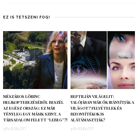
EZ IS TETSZENI FOG!
MÉSZÁROS LŐRINC
REPTILIÁN VILÁGELIT:
HELIKOPTEREZÉSÉRŐL BESZÉL
VALÓJÁBAN MÁR ŐK IRÁNYÍTJÁK A
AZ EGÉSZ ORSZÁG: EZ MÁR
VILÁGOT? FELVÉTELEK ÉS
TÉNYLEG EGY MÁSIK SZINT, A
BIZONYÍTÉKOK IS
TÁRSADALOM FELETT “LEBEG”?!
ALÁTÁMASZTJÁK?
3 ÉV EZELŐTT
3 ÉV EZELŐTT