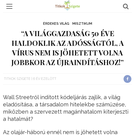
ÉRDEKES VILÁG
MISZTIKUM
“A VILÁGGAZDASÁG 50 ÉVE
HALDOKLIK AZ ADÓSSÁGTÓL, A
VÍRUS NEM IS JÖHETETT VOLNA
JOBBKOR AZ ÚJRAINDÍTÁSHOZ!”
TITKOK SZIGETE
6 ÉV EZELŐTT
Wall Streetről indított kódeljárás zajlik, a világ
eladósítása, a társadalom hitelekbe száműzése,
miközben a szervezett magánhatalom kiterjeszti
a hatalmát?
Az olajár-háború ennél nem is jöhetett volna