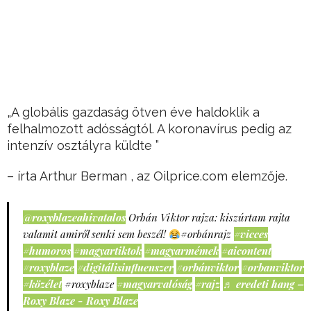
„A globális gazdaság ötven éve haldoklik a
felhalmozott adósságtól. A koronavírus pedig az
intenzív osztályra küldte ”
– írta Arthur Berman , az Oilprice.com elemzője.
@roxyblazeahivatalos
Orbán Viktor rajza: kiszúrtam rajta
valamit amiről senki sem beszél!
#orbánrajz
#vicces
#humoros
#magyartiktok
#magyarmémek
#aicontent
#roxyblaze
#digitálisinfluenszer
#orbánviktor
#orbanviktor
#közélet
#roxyblaze
#magyarvalóság
#rajz
♬ eredeti hang –
Roxy Blaze - Roxy Blaze