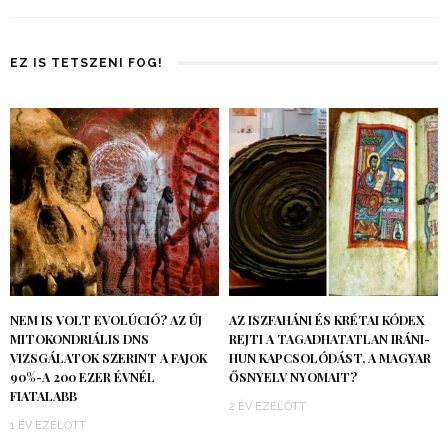
EZ IS TETSZENI FOG!
NEM IS VOLT EVOLÚCIÓ? AZ ÚJ
AZ ISZFAHÁNI ÉS KRÉTAI KÓDEX
MITOKONDRIÁLIS DNS
REJTI A TAGADHATATLAN IRÁNI-
VIZSGÁLATOK SZERINT A FAJOK
HUN KAPCSOLÓDÁST, A MAGYAR
90%-A 200 EZER ÉVNÉL
ŐSNYELV NYOMAIT?
FIATALABB
2 ÉV EZELŐTT
1 ÉV EZELŐTT