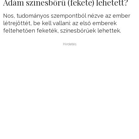
Ádám színesbőrű (fekete) lehetett?
Nos, tudományos szempontból nézve az ember
létrejöttét, be kell vallani: az első emberek
feltehetően feketék, színesbőrűek lehettek.
Hirdetés