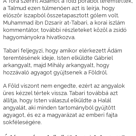
A Tóra szerint Ádámot a föld porából teremtették,
a Talmud ezen túlmenően azt is leírja, hogy
először iszapból összetapasztott gólem volt.
Muhammad ibn Dzsarír at-Tabari, a korai iszlám
kommentátor, további részleteket közöl a zsidó
hagyományokra hivatkozva.
Tabari feljegyzi, hogy amikor elérkezett Ádám
teremtésének ideje, Isten elküldte Gábriel
arkangyalt, majd Mihály arkangyalt, hogy
hozzávaló agyagot gyűjtsenek a Földről.
A Föld viszont nem engedte, ezért az angyalok
üres kézzel tértek vissza. Tabari továbbá azt
állítja, hogy Isten válaszul elküldte a Halál
angyalát, aki minden tartományból gyűjtött
agyagot, és ez a magyarázat az emberi fajta
sokféleségére.