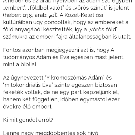
A héber és az arab nyelvben az adam szó egyben
„embert”, „földből valót” és „vörös színűt” is jelent
(héber: אָדָם, arab: آدم). A Közel-Kelet ősi
kultúráiban úgy gondolták, hogy az embereket a
föld anyagából készítették, így a „vörös föld”
számukra az emberi fajra általánosságban is utalt.
Fontos azonban megjegyezni azt is, hogy A
tudományos Ádám és Éva egészen mást jelent,
mint a bibliai.
Az úgynevezett “Y kromoszómás Ádám” és
“mitokondriális Éva” szinte egészen biztosan
feketék voltak, de ne egy párt képzeljünk el,
hanem két független, időben egymástól ezer
évekre élő embert.
Ki mit gondol erről?
Lenne nagy megdöbbentés sok hívő