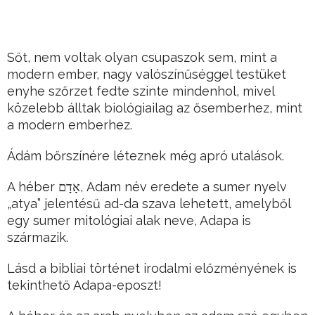
Sőt, nem voltak olyan csupaszok sem, mint a
modern ember, nagy valószínűséggel testüket
enyhe szőrzet fedte szinte mindenhol, mivel
közelebb álltak biológiailag az ősemberhez, mint
a modern emberhez.
Ádám bőrszínére léteznek még apró utalások.
A héber אָדָם, Adam név eredete a sumer nyelv
„atya” jelentésű ad-da szava lehetett, amelyből
egy sumer mitológiai alak neve, Adapa is
származik.
Lásd a bibliai történet irodalmi előzményének is
tekinthető Adapa-eposzt!