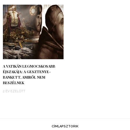
A VATIKÁN LEGMOCSKOSABB
ÉJSZAKÁJA: A GESZTENYE-
BANKETT, AMIRŐL NEM
BESZÉLNEK
2 ÉV EZELŐTT
CÍMLAPSZTORIK