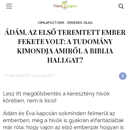
CÍMLAPSZTORIK
ÉRDEKES VILÁG
ÁDÁM, AZ ELSŐ TEREMTETT EMBER
FEKETE VOLT: A TUDOMÁNY
KIMONDJA AMIRŐL A BIBLIA
HALLGAT?
TITKOK SZIGETE
3 ÉV EZELŐTT
Lesz itt megdöbbentés a keresztény hívők
körében, nem is kicsi!
Ádám és Éva kapcsán sokminden felmerül az
emberben, még a hívők is gyakran elfantáziáltak
már róla, hogy vajon az első emberpár hogyan is