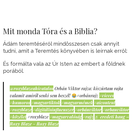
Mit monda Tóra és a Biblia?
Ádám teremtéséről mindösszesen csak annyit
tudni, amit a Teremtés könyvében is leírnak erről:
És formálta vala az Úr Isten az embert a földnek
porából.
@roxyblazeahivatalos
Orbán Viktor rajza: kiszúrtam rajta
valamit amiről senki sem beszél!
#orbánrajz
#vicces
#humoros
#magyartiktok
#magyarmémek
#aicontent
#roxyblaze
#digitálisinfluenszer
#orbánviktor
#orbanviktor
#közélet
#roxyblaze
#magyarvalóság
#rajz
♬ eredeti hang –
Roxy Blaze - Roxy Blaze