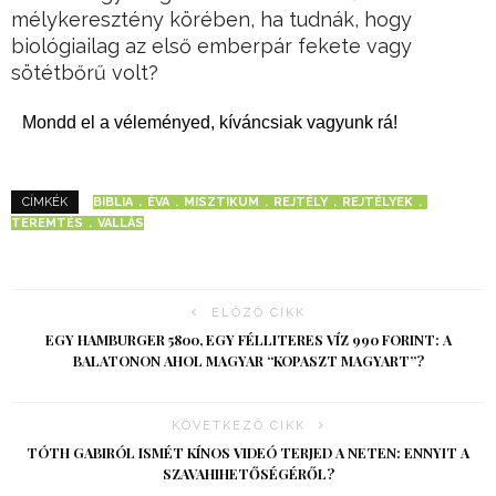
mélykeresztény körében, ha tudnák, hogy
biológiailag az első emberpár fekete vagy
sötétbőrű volt?
Mondd el a véleményed, kíváncsiak vagyunk rá!
BIBLIA
ÉVA
MISZTIKUM
REJTÉLY
REJTÉLYEK
CÍMKÉK
TEREMTÉS
VALLÁS
ELŐZŐ CIKK
EGY HAMBURGER 5800, EGY FÉLLITERES VÍZ 990 FORINT: A
BALATONON AHOL MAGYAR “KOPASZT MAGYART”?
KÖVETKEZŐ CIKK
TÓTH GABIRÓL ISMÉT KÍNOS VIDEÓ TERJED A NETEN: ENNYIT A
SZAVAHIHETŐSÉGÉRŐL?