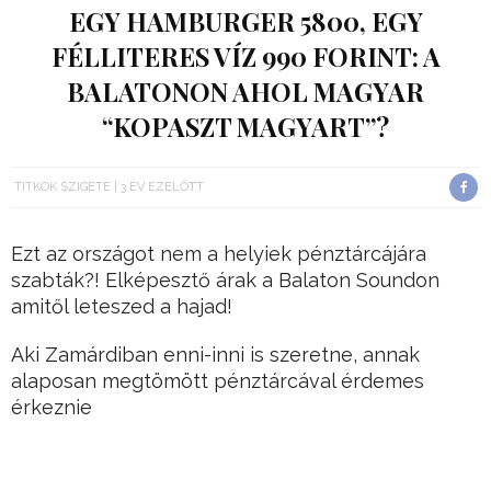
EGY HAMBURGER 5800, EGY
FÉLLITERES VÍZ 990 FORINT: A
BALATONON AHOL MAGYAR
“KOPASZT MAGYART”?
TITKOK SZIGETE
3 ÉV EZELŐTT
Ezt az országot nem a helyiek pénztárcájára
szabták?! Elképesztő árak a Balaton Soundon
amitől leteszed a hajad!
Aki Zamárdiban enni-inni is szeretne, annak
alaposan megtömött pénztárcával érdemes
érkeznie
-írja a
Szeretlekmagyarország
, és sajnos nagyon
is sok igazság van benne.