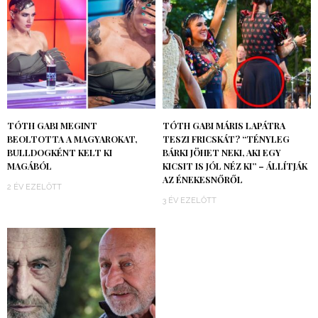
TÓTH GABI MEGINT
TÓTH GABI MÁRIS LAPÁTRA
BEOLTOTTA A MAGYAROKAT,
TESZI FRICSKÁT? “TÉNYLEG
BULLDOGKÉNT KELT KI
BÁRKI JÖHET NEKI, AKI EGY
MAGÁBÓL
KICSIT IS JÓL NÉZ KI” – ÁLLÍTJÁK
AZ ÉNEKESNŐRŐL
2 ÉV EZELŐTT
3 ÉV EZELŐTT