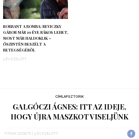
ROBBANT A BOMBA: REVICZKY
GÁBOR MÁR 10 ÉVE RÁKOS LEHET,
MOST MÁR HALDOKLIK –
ŐSZINTÉN BESZÉLT A
BETEGSÉGÉRŐL
3 ÉV EZELŐTT
CÍMLAPSZTORIK
GALGÓCZI ÁGNES: ITT AZ IDEJE,
HOGY ÚJRA MASZKOT VISELJÜNK
TITKOK SZIGETE
5 ÉV EZELŐTT