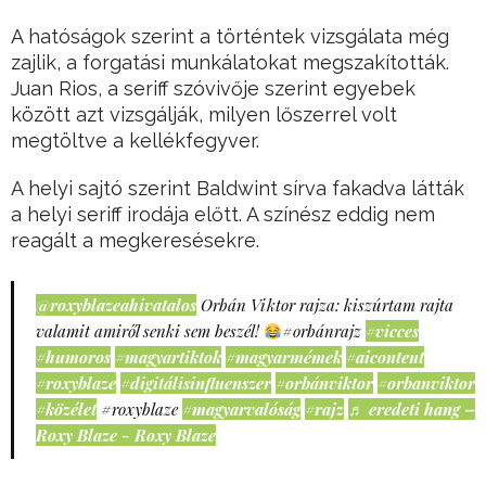
A hatóságok szerint a történtek vizsgálata még
zajlik, a forgatási munkálatokat megszakították.
Juan Rios, a seriff szóvivője szerint egyebek
között azt vizsgálják, milyen lőszerrel volt
megtöltve a kellékfegyver.
A helyi sajtó szerint Baldwint sírva fakadva látták
a helyi seriff irodája előtt. A színész eddig nem
reagált a megkeresésekre.
@roxyblazeahivatalos
Orbán Viktor rajza: kiszúrtam rajta
valamit amiről senki sem beszél!
#orbánrajz
#vicces
#humoros
#magyartiktok
#magyarmémek
#aicontent
#roxyblaze
#digitálisinfluenszer
#orbánviktor
#orbanviktor
#közélet
#roxyblaze
#magyarvalóság
#rajz
♬ eredeti hang –
Roxy Blaze - Roxy Blaze