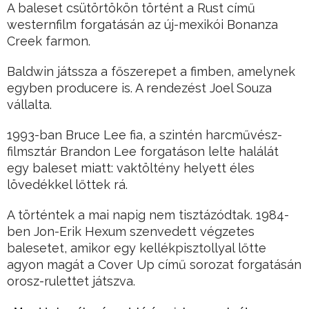
A baleset csütörtökön történt a Rust című
westernfilm forgatásán az új-mexikói Bonanza
Creek farmon.
Baldwin játssza a főszerepet a fimben, amelynek
egyben producere is. A rendezést Joel Souza
vállalta.
1993-ban Bruce Lee fia, a szintén harcművész-
filmsztár Brandon Lee forgatáson lelte halálát
egy baleset miatt: vaktöltény helyett éles
lövedékkel lőttek rá.
A történtek a mai napig nem tisztázódtak. 1984-
ben Jon-Erik Hexum szenvedett végzetes
balesetet, amikor egy kellékpisztollyal lőtte
agyon magát a Cover Up című sorozat forgatásán
orosz-rulettet játszva.