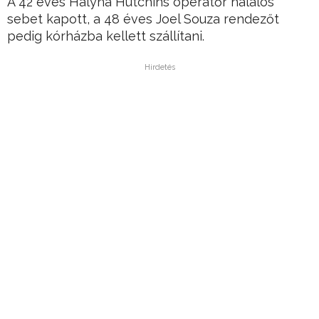
A 42 éves Halyna Hutchins operatőr halálos
sebet kapott, a 48 éves Joel Souza rendezőt
pedig kórházba kellett szállítani.
Hirdetés