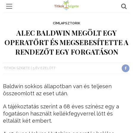
CÍMLAPSZTORIK
ALEC BALDWIN MEGÖLT EGY
OPERATŐRT ÉS MEGSEBESÍTETTE A
RENDEZŐT EGY FORGATÁSON
TITKOK SZIGETE
5 ÉV EZELŐTT
Baldwin sokkos állapotban van és teljesen
összeomlott az eset után.
A tájékoztatás szerint a 68 éves színész egy a
fogatáson használt kellékfegyverrel lőtt és
eltalált két embert.