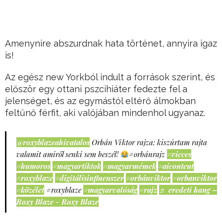
Amenynire abszurdnak hata történet, annyira igaz
is!
Az egész new Yorkból indult a források szerint, és
először egy ottani pszcihiáter fedezte fel a
jelenséget, és az egymástól eltérő álmokban
feltűnő férfit, aki valójában mindenhol ugyanaz.
@roxyblazeahivatalos
Orbán Viktor rajza: kiszúrtam rajta
valamit amiről senki sem beszél!
#orbánrajz
#vicces
#humoros
#magyartiktok
#magyarmémek
#aicontent
#roxyblaze
#digitálisinfluenszer
#orbánviktor
#orbanviktor
#közélet
#roxyblaze
#magyarvalóság
#rajz
♬ eredeti hang –
Roxy Blaze - Roxy Blaze