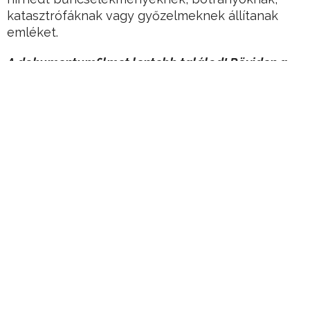
katasztrófáknak vagy győzelmeknek állítanak
emléket.
A dokumentumfilmet lentebb találod! Röviden a
tartalmából a teljesség igénye nélkül:
Hirdetés