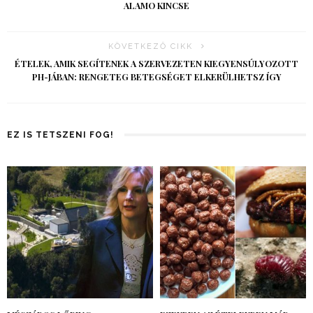
ALAMO KINCSE
KÖVETKEZŐ CIKK
ÉTELEK, AMIK SEGÍTENEK A SZERVEZETEN KIEGYENSÚLYOZOTT
PH-JÁBAN: RENGETEG BETEGSÉGET ELKERÜLHETSZ ÍGY
EZ IS TETSZENI FOG!