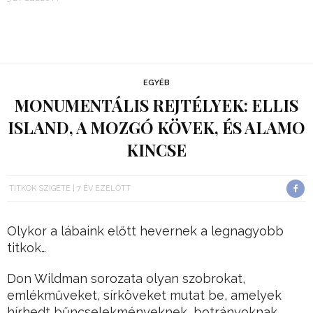
EGYÉB
MONUMENTÁLIS REJTÉLYEK: ELLIS
ISLAND, A MOZGÓ KÖVEK, ÉS ALAMO
KINCSE
TITKOK SZIGETE
7 ÉV EZELŐTT
Olykor a lábaink előtt hevernek a legnagyobb
titkok…
Don Wildman sorozata olyan szobrokat,
emlékműveket, sírköveket mutat be, amelyek
hírhedt bűncselekményeknek, botrányoknak,