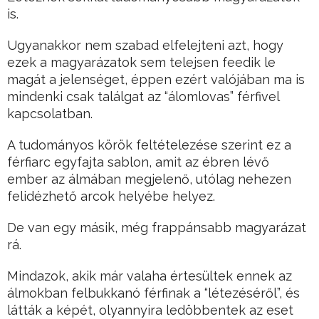
is.
Ugyanakkor nem szabad elfelejteni azt, hogy
ezek a magyarázatok sem telejsen feedik le
magát a jelenséget, éppen ezért valójában ma is
mindenki csak találgat az “álomlovas” férfivel
kapcsolatban.
A tudományos körök feltételezése szerint ez a
férfiarc egyfajta sablon, amit az ébren lévő
ember az álmában megjelenő, utólag nehezen
felidézhető arcok helyébe helyez.
De van egy másik, még frappánsabb magyarázat
rá.
Mindazok, akik már valaha értesültek ennek az
álmokban felbukkanó férfinak a “létezéséről”, és
látták a képét, olyannyira ledöbbentek az eset