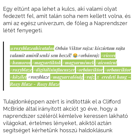
Egy eltűnt apa lehet a kulcs, aki valami olyat
fedezett fel, amit talán soha nem kellett volna, és
ami az egész univerzum, de főleg a Naprendszer
létét fenyegeti.
@roxyblazeahivatalos
Orbán Viktor rajza: kiszúrtam rajta
valamit amiről senki sem beszél!
#orbánrajz
#vicces
#humoros
#magyartiktok
#magyarmémek
#aicontent
#roxyblaze
#digitálisinfluenszer
#orbánviktor
#orbanviktor
#közélet
#roxyblaze
#magyarvalóság
#rajz
♬ eredeti hang –
Roxy Blaze - Roxy Blaze
Tulajdonképpen azért is indították el a Clifford
McBride által irányított akciót 30 éve, hogy a
naprendszer széléről kémlelve keressen lakható
világokat, értelmes lényeket, akiktől aztán
segítséget kérhetünk hosszú haldoklásunk