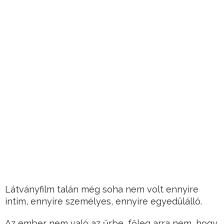
Látványfilm talán még soha nem volt ennyire
intim, ennyire személyes, ennyire egyedülálló.
Az ember nem való az űrbe, főleg arra nem, hogy