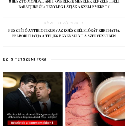
8 IJESZTŐ MONDAT, AMIT GYEREKEK MESÉLEK KÉPZELETBELI
BARÁTJUKRÓL: TÉNYLEG LÁTJÁK A SZELLEMEKET?
KÖVETKEZŐ CIKK
PUSZTÍTÓ ANTIBIOTIKUM? AZ EGÉSZ BÉLFLÓRÁT KIIRTHATJA,
FELBORÍTHATJA A TELJES EGYENSÚLYT A SZERVEZETBEN
EZ IS TETSZENI FOG!