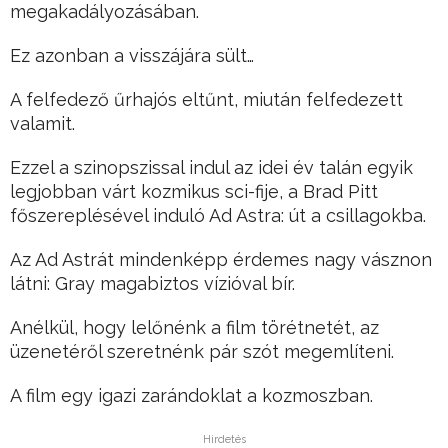
megakadályozásában.
Ez azonban a visszájára sült…
A felfedező űrhajós eltűnt, miután felfedezett
valamit.
Ezzel a szinopszissal indul az idei év talán egyik
legjobban várt kozmikus sci-fije, a Brad Pitt
főszereplésével induló Ad Astra: út a csillagokba.
Az Ad Astrát mindenképp érdemes nagy vásznon
látni: Gray magabiztos vízióval bír.
Anélkül, hogy lelőnénk a film törétnetét, az
üzenetéről szeretnénk pár szót megemlíteni.
A film egy igazi zarándoklat a kozmoszban.
Hirdetés