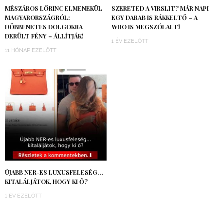
MÉSZÁROS LŐRINC ELMENEKÜL
SZERETED A VIRSLIT? MÁR NAPI
MAGYARORSZÁGRÓL:
EGY DARAB IS RÁKKELTŐ – A
DÖBBENETES DOLGOKRA
WHO IS MEGSZÓLALT!
DERÜLT FÉNY – ÁLLÍTJÁK!
1 ÉV EZELŐTT
11 HÓNAP EZELŐTT
ÚJABB NER-ES LUXUSFELESÉG…
KITALÁLJÁTOK, HOGY KI Ő?
1 ÉV EZELŐTT