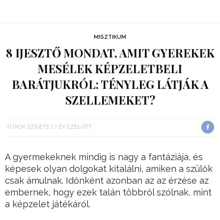
MISZTIKUM
8 IJESZTŐ MONDAT, AMIT GYEREKEK
MESÉLEK KÉPZELETBELI
BARÁTJUKRÓL: TÉNYLEG LÁTJÁK A
SZELLEMEKET?
TITKOK SZIGETE
7 ÉV EZELŐTT
A gyermekeknek mindig is nagy a fantáziája, és
képesek olyan dolgokat kitalálni, amiken a szülők
csak ámulnak. Időnként azonban az az érzése az
embernek, hogy ezek talán többről szólnak, mint
a képzelet játékáról.