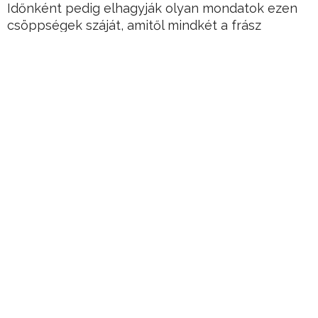
Időnként pedig elhagyják olyan mondatok ezen
csöppségek száját, amitől mindkét a frász
kerülget!
Sekély sírhant
Egy időben a kislányunk mindig lejárt az udvarba
a homokozóba játszani, akár az éjszaka közepén
vagy hajnalban is.
Hirdetés