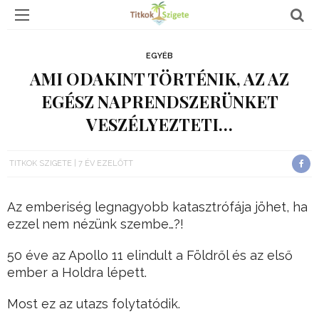
EGYÉB
AMI ODAKINT TÖRTÉNIK, AZ AZ
EGÉSZ NAPRENDSZERÜNKET
VESZÉLYEZTETI…
TITKOK SZIGETE
7 ÉV EZELŐTT
Az emberiség legnagyobb katasztrófája jöhet, ha
ezzel nem nézünk szembe…?!
50 éve az Apollo 11 elindult a Földről és az első
ember a Holdra lépett.
Most ez az utazs folytatódik.