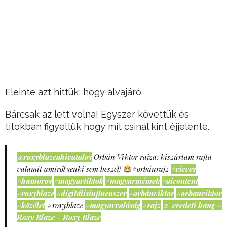
Eleinte azt hittük, hogy alvajáró.
Bárcsak az lett volna! Egyszer követtük és
titokban figyeltük hogy mit csinál kint éjjelente.
@roxyblazeahivatalos
Orbán Viktor rajza: kiszúrtam rajta
valamit amiről senki sem beszél!
#orbánrajz
#vicces
#humoros
#magyartiktok
#magyarmémek
#aicontent
#roxyblaze
#digitálisinfluenszer
#orbánviktor
#orbanviktor
#közélet
#roxyblaze
#magyarvalóság
#rajz
♬ eredeti hang –
Roxy Blaze - Roxy Blaze