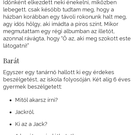
Időnként elkezdett neki énekelni, miközben
lebegett. csak később tudtam meg, hogy a
házban korábban egy távoli rokonunk halt meg,
agy idős hölgy, aki imádta a piros színt. Mikor
megmutattam egy régi albumban az illetőt,
azonnal rávágta, hogy “Ő az, aki meg szokott este
látogatni!”
Barát
Egyszer egy tanárnő hallott ki egy érdekes
beszélgetést, az iskola folyosóján. Két alig 6 éves
gyermek beszélgetett:
Mitől akarsz írni?
Jackről.
Ki az a Jack?