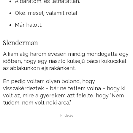
A barátom, és láthatatlan.
Oké, mesélj valamit róla!
Már halott.
Slenderman
A fiam alig három évesen mindig mondogatta egy
időben, hogy egy riasztó külsejű bácsi kukucskál
az ablakunkon éjszakánként.
Én pedig voltam olyan bolond, hogy
visszakérdeztek – bár ne tettem volna – hogy ki
volt az, mire a gyerekem azt felelte, hogy “Nem
tudom, nem volt neki arca.”
Hirdetés