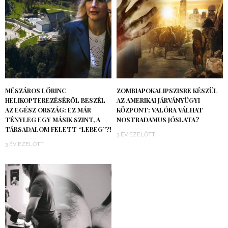
MÉSZÁROS LŐRINC
ZOMBIAPOKALIPSZISRE KÉSZÜL
HELIKOPTEREZÉSÉRŐL BESZÉL
AZ AMERIKAI JÁRVÁNYÜGYI
AZ EGÉSZ ORSZÁG: EZ MÁR
KÖZPONT: VALÓRA VÁLHAT
TÉNYLEG EGY MÁSIK SZINT, A
NOSTRADAMUS JÓSLATA?
TÁRSADALOM FELETT “LEBEG”?!
3 ÉV EZELŐTT
3 ÉV EZELŐTT