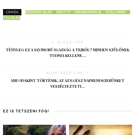
ÉRDEKES VILÁG
IJESZTŐ
PARANORMÁLIS
SZELLEMEK
CÍMKÉK
TÚLVILÁG
ELŐZŐ CIKK
TÉNYLEG EZ A SZOMORÚ IGAZSÁG A TEJRŐL? MINDEN SZÜLŐNEK
TUDNIA KELLENE…
KÖVETKEZŐ CIKK
AMI ODAKINT TÖRTÉNIK, AZ AZ EGÉSZ NAPRENDSZERÜNKET
VESZÉLYEZTETI…
EZ IS TETSZENI FOG!