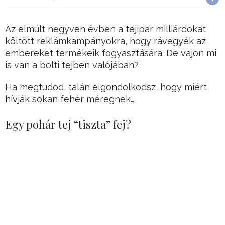
Az elmúlt negyven évben a tejipar milliárdokat
költött reklámkampányokra, hogy rávegyék az
embereket termékeik fogyasztására. De vajon mi
is van a bolti tejben valójában?
Ha megtudod, talán elgondolkodsz, hogy miért
hívják sokan fehér méregnek…
Egy pohár tej “tiszta” fej?
Mint minden nőstény emlős (az embert is
beleértve), a tehén is tejet választ ki a kicsinye
táplálására. Ennek a zsír- és hormondús (közel
hatvan féle hormon és növekedési faktor)
anyagnak az a célja, hogy a kisborjút egy év alatt
közel 317 kg-ra hízlalja.