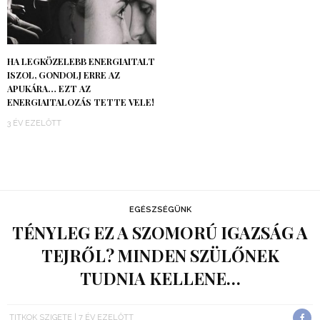
HA LEGKÖZELEBB ENERGIAITALT
ISZOL, GONDOLJ ERRE AZ
APUKÁRA… EZT AZ
ENERGIAITALOZÁS TETTE VELE!
3 ÉV EZELŐTT
EGÉSZSÉGÜNK
TÉNYLEG EZ A SZOMORÚ IGAZSÁG A
TEJRŐL? MINDEN SZÜLŐNEK
TUDNIA KELLENE…
TITKOK SZIGETE
7 ÉV EZELŐTT