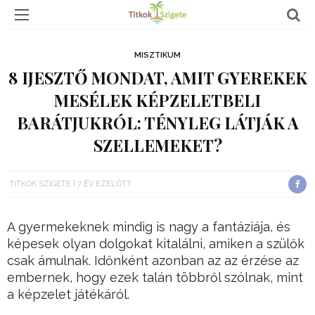
MISZTIKUM
8 IJESZTŐ MONDAT, AMIT GYEREKEK
MESÉLEK KÉPZELETBELI
BARÁTJUKRÓL: TÉNYLEG LÁTJÁK A
SZELLEMEKET?
TITKOK SZIGETE
7 ÉV EZELŐTT
A gyermekeknek mindig is nagy a fantáziája, és
képesek olyan dolgokat kitalálni, amiken a szülők
csak ámulnak. Időnként azonban az az érzése az
embernek, hogy ezek talán többről szólnak, mint
a képzelet játékáról.