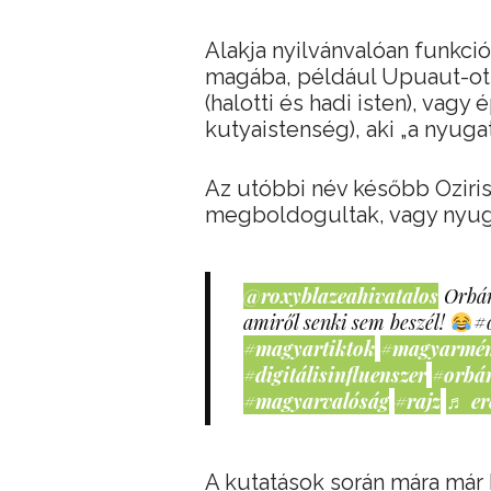
Alakja nyilvánvalóan funkció
magába, például Upuaut-ot,
(halotti és hadi isten), vag
kutyaistenség), aki „a nyugat
Az utóbbi név később Ozirisz 
megboldogultak, vagy nyuga
@roxyblazeahivatalos
Orbán
amiről senki sem beszél!
#
#magyartiktok
#magyarmé
#digitálisinfluenszer
#orbá
#magyarvalóság
#rajz
♬ er
A kutatások során mára már k