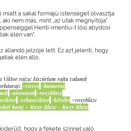
i miatt a sakál formájú istenséget olvasztja
 aki nem más, mint „az utak megnyitója”
y éppenséggel Henti-imentiu-t (ősi abydosi
iak élén van”.
állandó jelzője lett. Ez azt jelenti, hogy
tiak élén álló.
 Viktor rajza: kiszúrtam rajta valamit
orbánrajz
#vicces
#humoros
mek
#aicontent
#roxyblaze
nviktor
#orbanviktor
#közélet
#roxyblaze
edeti hang – Roxy Blaze - Roxy Blaze
iderült, hogy a fekete színnel való