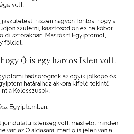
ége volt.
újjászületést, hiszen nagyon fontos, hogy a
 tudjon születni, kasztosodjon és ne kóbor
öldi szférákban. Másrészt Egyiptomot,
 földet.
hogy Ő is egy harcos Isten volt.
gyiptomi hadseregnek az egyik jelképe és
gyiptom határaihoz akkora kifelé tekintő
int a Kolosszusok.
egész Egyiptomban.
t jóindulatú istenség volt, másfelől minden
 van az Ő áldására, mert ő is jelen van a