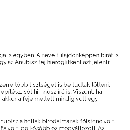
ja is egyben. A neve tulajdonképpen bírát is
y az Anubisz fej hieroglifként azt jelenti:
rre több tisztséget is be tudtak tölteni,
építész, sőt himnusz író is. Viszont, ha
, akkor a feje mellett mindig volt egy
nubisz a holtak birodalmának főistene volt.
 fia volt, de később ez megváltozott. Az