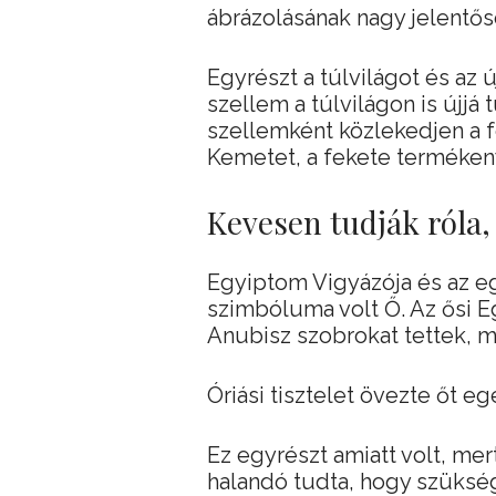
ábrázolásának nagy jelentős
Egyrészt a túlvilágot és az 
szellem a túlvilágon is újjá
szellemként közlekedjen a f
Kemetet, a fekete termékeny
Kevesen tudják róla, 
Egyiptom Vigyázója és az e
szimbóluma volt Ő. Az ősi E
Anubisz szobrokat tettek, m
Óriási tisztelet övezte őt 
Ez egyrészt amiatt volt, mer
halandó tudta, hogy szüksége