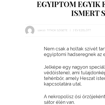
EGYIPTOM EGYIK 
ISMERT 
szerző:
TITKOK SZIGETE
7 ÉV EZELŐTT
Nem csak a holtak szívét ta
egyiptomi hadseregnek az e
Jelképe egy nagyon speciális,
védőistene), ami tulajdonké
tehénbőr, amely Heszat isten
kapcsolatára utal.
A nekropolisz ősi őrzőjeként 
sátor élén van.