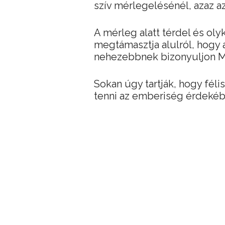
szív mérlegelésénél, azaz az
A mérleg alatt térdel és oly
megtámasztja alulról, hogy
nehezebbnek bizonyuljon Mat
Sokan úgy tartják, hogy fél
tenni az emberiség érdekéb