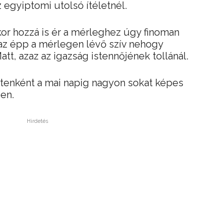
 egyiptomi utolsó ítéletnél.
kor hozzá is ér a mérleghez úgy finoman
 az épp a mérlegen lévő szív nehogy
t, azaz az igazság istennőjének tollánál.
istenként a mai napig nagyon sokat képes
en.
Hirdetés