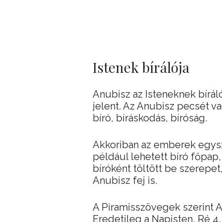
Istenek bírálója
Anubisz az Isteneknek bíráló
jelent. Az Anubisz pecsét vag
bíró, bíráskodás, bíróság.
Akkoriban az emberek egysze
például lehetett bíró főpap, 
bíróként töltött be szerepet
Anubisz fej is.
A Piramisszövegek szerint A
Eredetileg a Napisten, Ré 4.