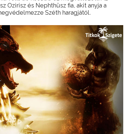
z Ozirisz és Nephthüsz fia, akit anyja a
 megvédelmezze Széth haragjától.