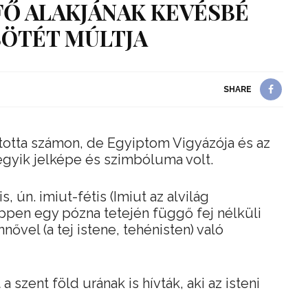
FŐ ALAKJÁNAK KEVÉSBÉ
SÖTÉT MÚLTJA
SHARE
rtotta számon, de Egyiptom Vigyázója és az
gyik jelképe és szimbóluma volt.
 ún. imiut-fétis (Imiut az alvilág
ppen egy pózna tetején függő fej nélküli
nővel (a tej istene, tehénisten) való
a szent föld urának is hívták, aki az isteni