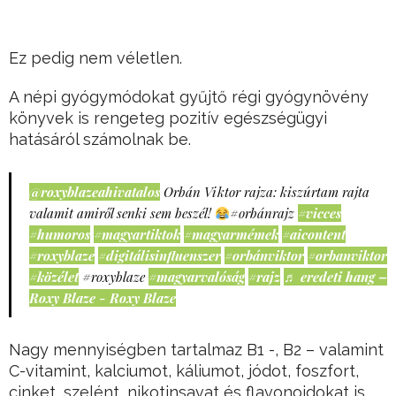
Ez pedig nem véletlen.
A népi gyógymódokat gyűjtő régi gyógynövény
könyvek is rengeteg pozitív egészségügyi
hatásáról számolnak be.
@roxyblazeahivatalos
Orbán Viktor rajza: kiszúrtam rajta
valamit amiről senki sem beszél!
#orbánrajz
#vicces
#humoros
#magyartiktok
#magyarmémek
#aicontent
#roxyblaze
#digitálisinfluenszer
#orbánviktor
#orbanviktor
#közélet
#roxyblaze
#magyarvalóság
#rajz
♬ eredeti hang –
Roxy Blaze - Roxy Blaze
Nagy mennyiségben tartalmaz B1 -, B2 – valamint
C-vitamint, kalciumot, káliumot, jódot, foszfort,
cinket, szelént, nikotinsavat és flavonoidokat is.