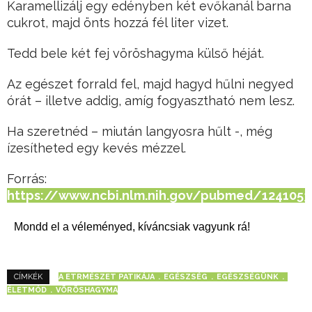
Karamellizálj egy edényben két evőkanál barna
cukrot, majd önts hozzá fél liter vizet.
Tedd bele két fej vöröshagyma külső héját.
Az egészet forrald fel, majd hagyd hűlni negyed
órát – illetve addig, amíg fogyasztható nem lesz.
Ha szeretnéd – miután langyosra hűlt -, még
ízesítheted egy kevés mézzel.
Forrás:
https://www.ncbi.nlm.nih.gov/pubmed/1241053
Mondd el a véleményed, kíváncsiak vagyunk rá!
A ETRMÉSZET PATIKÁJA
EGÉSZSÉG
EGÉSZSÉGÜNK
CÍMKÉK
ÉLETMÓD
VÖRÖSHAGYMA