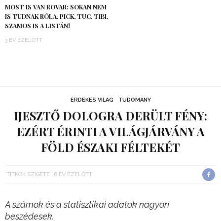
MOST IS VAN ROVAR: SOKAN NEM
IS TUDNAK RÓLA, PICK, TUC, TIBI,
SZAMOS IS A LISTÁN!
3 ÉV EZELŐTT
ÉRDEKES VILÁG
TUDOMÁNY
IJESZTŐ DOLOGRA DERÜLT FÉNY:
EZÉRT ÉRINTI A VILÁGJÁRVÁNY A
FÖLD ÉSZAKI FÉLTEKÉT
TITKOK SZIGETE
6 ÉV EZELŐTT
A számok és a statisztikai adatok nagyon
beszédesek.