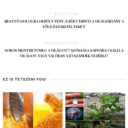
ELŐZŐ CIKK
IJESZTŐ DOLOGRA DERÜLT FÉNY: EZÉRT ÉRINTI A VILÁGJÁRVÁNY A
FÖLD ÉSZAKI FÉLTEKÉT
KÖVETKEZŐ CIKK
SOROS MENTHETI MEG A VILÁGOT? ADÓSSÁGCSAPDÁBA CSALJA A
VILÁGOT, VAGY VALÓBAN A JÓ SZÁNDÉK VEZÉRLI?
EZ IS TETSZENI FOG!