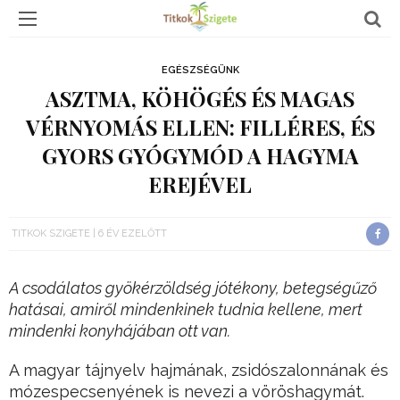
EGÉSZSÉGÜNK
ASZTMA, KÖHÖGÉS ÉS MAGAS
VÉRNYOMÁS ELLEN: FILLÉRES, ÉS
GYORS GYÓGYMÓD A HAGYMA
EREJÉVEL
TITKOK SZIGETE
6 ÉV EZELŐTT
A csodálatos gyökérzöldség jótékony, betegségűző
hatásai, amiről mindenkinek tudnia kellene, mert
mindenki konyhájában ott van.
A magyar tájnyelv hajmának, zsidószalonnának és
mózespecsenyének is nevezi a vöröshagymát.