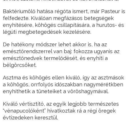
Baktériumölő hatása régóta ismert, már Pasteur is
felfedezte. Kiválóan megfázásos betegségek
enyhítésére, köhögés csillapítására, a hurutos- és
légúti megbetegedések kezelésére.
De hatékony módszer lehet akkor is, ha az
emésztőrendszerrel van baj: fokozza ugyanis az
emésztőnedvek termelődését, és enyhíti a
bélgörcsöket.
Asztma és köhögés ellen kiváló, így az asztmások
a köhögős, orrfolyós időszakban nagymérétkben
enyhíthetik a tüneteiket a vöröshagymával.
Kiváló vértisztító, az egyik legjobb természetes
“vénapucolóként” hivatkoztak rá a régi öregek
évtizedeken keresztül.