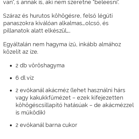
van”, s annak is, aki nem szeretne “beleesni”.
Száraz és hurutos köhögésre, felső légúti
panaszokra kiválóan alkalmas….olcsó, és
pillanatok alatt elkészül…..
Egyáltalán nem hagyma ízű, inkább almához
közelít az íze.
2 db vöröshagyma
6 dl víz
2 evőkanál akácméz (lehet használni hárs
vagy kakukkfűmézet – ezek kifejezetten
köhögéscsillapító hatásúak – de akácmézzel
is működik)
2 evőkanál barna cukor