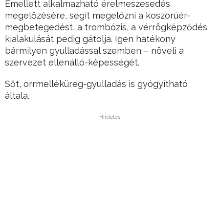
Emellett alkalmazható érelmeszesedés
megelőzésére, segít megelőzni a koszorúér-
megbetegedést, a trombózis, a vérrögképződés
kialakulását pedig gátolja. Igen hatékony
bármilyen gyulladással szemben – növeli a
szervezet ellenálló-képességét.
Sőt, orrmelléküreg-gyulladás is gyógyítható
általa.
Hirdetés