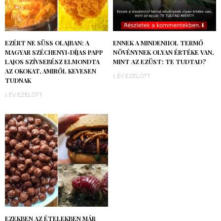
EZÉRT NE SÜSS OLAJBAN: A
ENNEK A MINDENHOL TERMŐ
MAGYAR SZÉCHENYI-DÍJAS PAPP
NÖVÉNYNEK OLYAN ÉRTÉKE VAN,
LAJOS SZÍVSEBÉSZ ELMONDTA
MINT AZ EZÜST: TE TUDTAD?
AZ OKOKAT, AMIRŐL KEVESEN
1 ÉV EZELŐTT
TUDNAK
1 ÉV EZELŐTT
EZEKBEN AZ ÉTELEKBEN MÁR