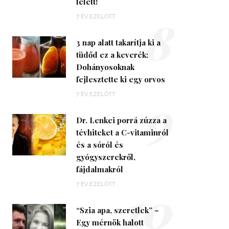
felett!
8
7 ÉV EZELŐTT
3 nap alatt takarítja ki a
tüdőd ez a keverék:
Dohányosoknak
fejlesztette ki egy orvos
9
7 ÉV EZELŐTT
Dr. Lenkei porrá zúzza a
tévhiteket a C-vitaminról
és a sóról és
gyógyszerekről,
fájdalmakról
10
7 ÉV EZELŐTT
“Szia apa, szeretlek” –
Egy mérnök halott