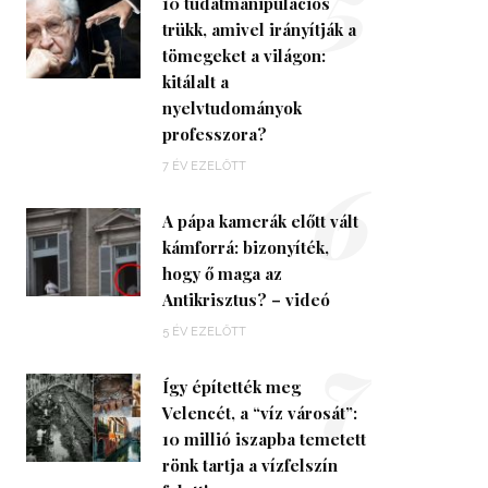
5
10 tudatmanipulációs
trükk, amivel irányítják a
tömegeket a világon:
kitálalt a
nyelvtudományok
professzora?
6
7 ÉV EZELŐTT
A pápa kamerák előtt vált
kámforrá: bizonyíték,
hogy ő maga az
Antikrisztus? – videó
7
5 ÉV EZELŐTT
Így építették meg
Velencét, a “víz városát”:
10 millió iszapba temetett
rönk tartja a vízfelszín