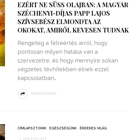
EZÉRT NE SÜSS OLAJBAN: A MAGYAR
SZÉCHENYI-DÍJAS PAPP LAJOS
SZÍVSEBÉSZ ELMONDTA AZ
OKOKAT, AMIRŐL KEVESEN TUDNAK
Rengeteg a félreértés arról, hogy
pontosan milyen hatása van a
szervezetre, és hogy mennyire sokan
végzetes tévhitekben élnek ezzel
kapcsolatban…
MEGOSZTÁSOK
ZSENIÁLIS DOLOG TALÁLT KI
HÁROM DIÁK: VÉGTELEN
TÉKONYSÁGGAL
ENERGIÁT
ÁRAMSZÁMLÁT
TERMELHETNÉNEK A
CÍMLAPSZTORIK
EGÉSZSÉGÜNK
ÉRDEKES VILÁG
FEKVŐRENDŐRÖK!
3 ÉV EZELŐTT