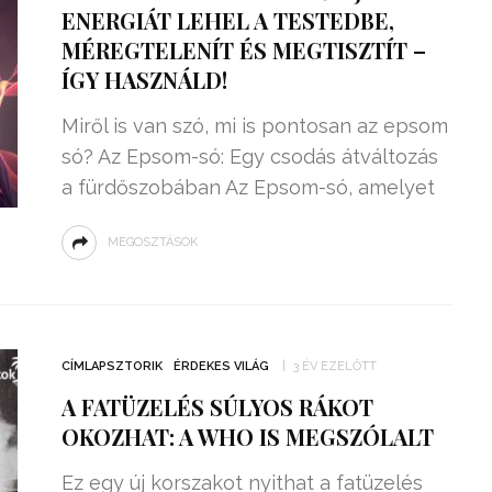
ENERGIÁT LEHEL A TESTEDBE,
MÉREGTELENÍT ÉS MEGTISZTÍT –
ÍGY HASZNÁLD!
Miről is van szó, mi is pontosan az epsom
só? Az Epsom-só: Egy csodás átváltozás
a fürdőszobában Az Epsom-só, amelyet
MEGOSZTÁSOK
CÍMLAPSZTORIK
ÉRDEKES VILÁG
3 ÉV EZELŐTT
A FATÜZELÉS SÚLYOS RÁKOT
OKOZHAT: A WHO IS MEGSZÓLALT
Ez egy új korszakot nyithat a fatüzelés