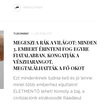
MEGOSZTÁSOK
TUDOMÁNY
3 ÉV EZELŐTT
MEGESZI A RÁK A VILÁGOT: MINDEN
3. EMBERT ÉRINTENI FOG EGYRE
FIATALABBAN, KONGATJÁK A
VÉSZHARANGOT,
MEGTALÁLHATTÁK A FŐ OKOT
Ezt mindenkinek tudnia kell és jó lenne
minél több emberhez eljuttatni!
ÉLETMENTŐ lehet! Komoly a baj, a
civilizációnk elrákosodik Ráadásul