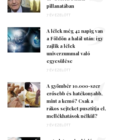
pillanatában
3
7 ÉV EZELŐTT
A lélek még 42 napig van
a Földön a halál után: így
zajlik a lélek
univerzummal való
egyesülése
4
7 ÉV EZELŐTT
A gyömbér 10.000-szer
erősebb és hatékonyabb,
mint a kemó? Csak a
rákos sejteket pusztítja el,
mellékhatások nélkül?
7 ÉV EZELŐTT