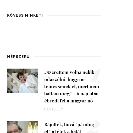
KÖVESS MINKET!
1
NÉPSZERŰ
„Szerettem volna nekik
odaszólni, hogy ne
temessenek el, mert nem
haltam meg” – 6 nap után
ébredt fel a magyar nő
2
6 ÉV EZELŐTT
Rájöttek, hová “párolog
el” a lélek a halál