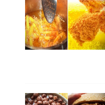
99,13%-OS HA
NULLÁZZA AZ 
EZ A MOTOR!