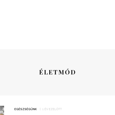
ÉLETMÓD
EGÉSZSÉGÜNK
1 ÉV EZELŐTT