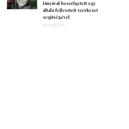
lányával beszélgetett egy
általa fejlesztett szerkezet
segítségével
6 ÉV EZELŐTT