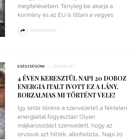
megítélésében. Tényleg be akarja a
kormány és az EU is tiltani a vegyes
MEGOSZTÁSOK
EGÉSZSÉGÜNK
3 ÉV EZELŐTT
4 ÉVEN KERESZTÜL NAPI 20 DOBOZ
ENERGIA ITALT IVOTT EZ A LÁNY,
BORZALMAS MI TÖRTÉNT VELE!
Így tette tönkre a szervezetét a féktelen
energiaital fogyasztás! Olyan
májkárosodást szenvedett, hogy az
orvosok azt hitték, alkoholista... Napi 20