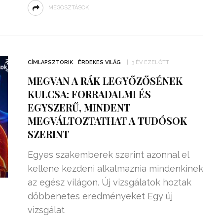
MEGOSZTÁSOK
CÍMLAPSZTORIK
ÉRDEKES VILÁG
3 ÉV EZELŐTT
MEGVAN A RÁK LEGYŐZŐSÉNEK
KULCSA: FORRADALMI ÉS
EGYSZERŰ, MINDENT
MEGVÁLTOZTATHAT A TUDÓSOK
SZERINT
Egyes szakemberek szerint azonnal el
kellene kezdeni alkalmaznia mindenkinek
az egész világon. Új vizsgálatok hoztak
döbbenetes eredményeket Egy új
vizsgálat