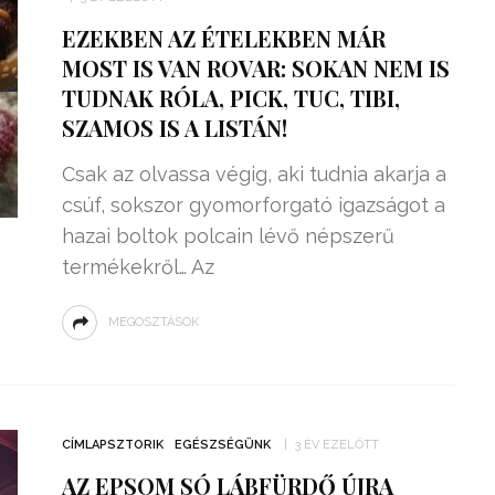
EZEKBEN AZ ÉTELEKBEN MÁR
MOST IS VAN ROVAR: SOKAN NEM IS
TUDNAK RÓLA, PICK, TUC, TIBI,
SZAMOS IS A LISTÁN!
Csak az olvassa végig, aki tudnia akarja a
csúf, sokszor gyomorforgató igazságot a
hazai boltok polcain lévő népszerű
termékekről… Az
MEGOSZTÁSOK
CÍMLAPSZTORIK
EGÉSZSÉGÜNK
3 ÉV EZELŐTT
AZ EPSOM SÓ LÁBFÜRDŐ ÚJRA