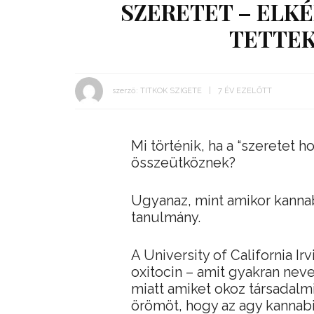
SZERETET – ELK
TETTEK
szerző:
TITKOK SZIGETE
7 ÉV EZELŐTT
Mi történik, ha a “szeretet
összeütköznek?
Ugyanaz, mint amikor kannabi
tanulmány.
A University of California Ir
oxitocin – amit gyakran nev
miatt amiket okoz társadalmi
örömöt, hogy az agy kannabi