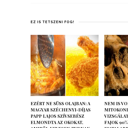
EZ IS TETSZENI FOG!
EZÉRT NE SÜSS OLAJBAN: A
NEM IS VO
MAGYAR SZÉCHENYI-DÍJAS
MITOKOND
PAPP LAJOS SZÍVSEBÉSZ
VIZSGÁLAT
ELMONDTA AZ OKOKAT,
FAJOK 90%