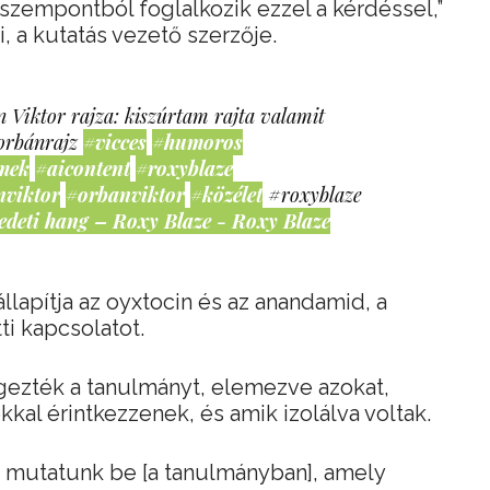
szempontból foglalkozik ezzel a kérdéssel,”
, a kutatás vezető szerzője.
 Viktor rajza: kiszúrtam rajta valamit
orbánrajz
#vicces
#humoros
mek
#aicontent
#roxyblaze
nviktor
#orbanviktor
#közélet
#roxyblaze
edeti hang – Roxy Blaze - Roxy Blaze
llapítja az oyxtocin és az anandamid, a
i kapcsolatot.
gezték a tanulmányt, elemezve azokat,
al érintkezzenek, és amik izolálva voltak.
 mutatunk be [a tanulmányban], amely