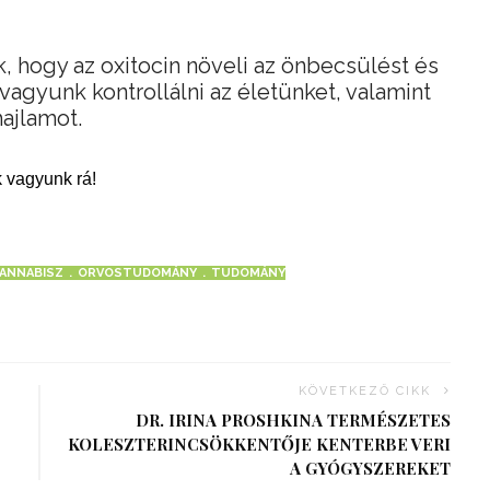
k, hogy az oxitocin növeli az önbecsülést és
vagyunk kontrollálni az életünket, valamint
hajlamot.
 vagyunk rá!
ANNABISZ
ORVOSTUDOMÁNY
TUDOMÁNY
KÖVETKEZŐ CIKK
DR. IRINA PROSHKINA TERMÉSZETES
KOLESZTERINCSÖKKENTŐJE KENTERBE VERI
A GYÓGYSZEREKET