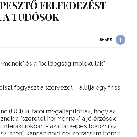
ÉPESZTŐ FELFEDEZÉST
 A TUDÓSOK
SHARE
 hormonok” és a “boldogság molekulák”
szt fogyaszt a szervezet – állítja egy friss
vine (UCI) kutatói megállapították, hogy az
eznek a “szeretet hormonnak” a jó érzések
 interakciókban – azáltal képes fokozni az
sz-szerű kannabinoid neurotranszmittereit