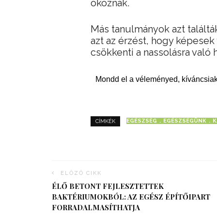
okoznak.
Más tanulmányok azt találtá
azt az érzést, hogy képesek 
csökkenti a nassolásra való 
Mondd el a véleményed, kíváncsiak
EGÉSZSÉG
EGÉSZSÉGÜNK
K
CÍMKÉK
ELŐZŐ CIKK
ÉLŐ BETONT FEJLESZTETTEK
BAKTÉRIUMOKBÓL: AZ EGÉSZ ÉPÍTŐIPART
FORRADALMASÍTHATJA