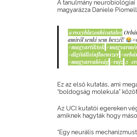
A tanulmány neurobiológiai 
magyarázza Daniele Piomelli
@roxyblazeahivatalos
Orbán
amiről senki sem beszél!
#
#magyartiktok
#magyarmé
#digitálisinfluenszer
#orbá
#magyarvalóság
#rajz
♬ er
Ez az első kutatás, ami megá
“boldogság molekula” között
Az UCI kutatói egereken vé
amiknek hagyták hogy másokk
“Egy neurális mechanizmust