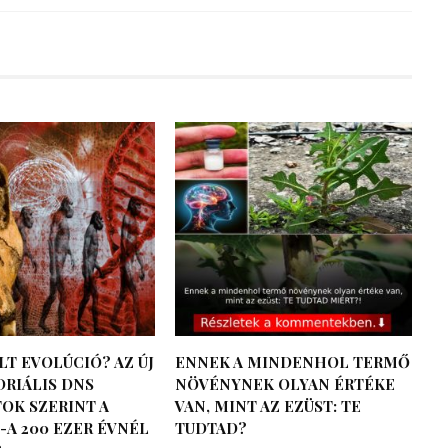
LT EVOLÚCIÓ? AZ ÚJ
ENNEK A MINDENHOL TERMŐ
RIÁLIS DNS
NÖVÉNYNEK OLYAN ÉRTÉKE
OK SZERINT A
VAN, MINT AZ EZÜST: TE
-A 200 EZER ÉVNÉL
TUDTAD?