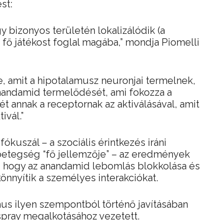
st:
 bizonyos területén lokalizálódik (a
fő játékost foglal magába,” mondja Piomelli
e, amit a hipotalamusz neuronjai termelnek,
anandamid termelődését, ami fokozza a
tét annak a receptornak az aktiválásával, amit
ivál.”
ókuszál – a szociális érintkezés iráni
 betegség “fő jellemzője” – az eredmények
, hogy az anandamid lebomlás blokkolása és
önnyítik a személyes interakciókat.
us ilyen szempontból történő javításában
rspray megalkotásához vezetett.