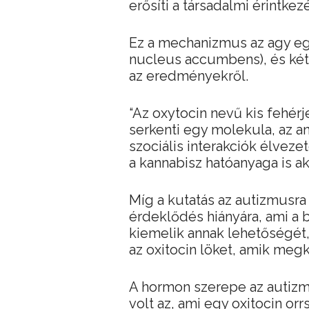
erősíti a társadalmi érintkezé
Ez a mechanizmus az agy egy
nucleus accumbens), és két 
az eredményekről.
“Az oxytocin nevű kis fehérj
serkenti egy molekula, az 
szociális interakciók élveze
a kannabisz hatóanyaga is akt
Míg a kutatás az autizmusra f
érdeklődés hiányára, ami a
kiemelik annak lehetőségét
az oxitocin löket, amik megk
A hormon szerepe az autizm
volt az, ami egy oxitocin or