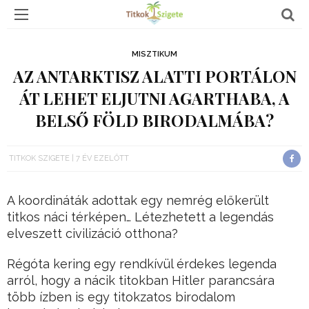
MISZTIKUM
AZ ANTARKTISZ ALATTI PORTÁLON
ÁT LEHET ELJUTNI AGARTHABA, A
BELSŐ FÖLD BIRODALMÁBA?
TITKOK SZIGETE
7 ÉV EZELŐTT
A koordináták adottak egy nemrég előkerült
titkos náci térképen… Létezhetett a legendás
elveszett civilizáció otthona?
Régóta kering egy rendkívül érdekes legenda
arról, hogy a nácik titokban Hitler parancsára
több ízben is egy titokzatos birodalom