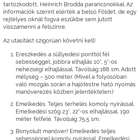
tartózkodott, Heinrich Brodda parancsnokkal. Az
információk szerint elérték a belső Földet, de egy
rejtélyes oknál fogva eszükbe sem jutott
visszamenni a felszínre.
Az utasítást szigorúan követni kell!
Ereszkedés a süllyedési ponttól fél
sebességgel, jobbra elhajlás 10°, 5°-os
nehézségi elhajlással. Távolság 188 sm. Adott
mélység – 500 méter. (Mivel a folyosóban
való mozgás során a hajótestre ható nyomás
manőverezés közben jelentéktelen.)
Emelkedés. Teljes terhelés komoly nyírással.
Emelkedési szög 23°, 22°-os elhajlással. 190
méter felfelé. Távolság 75,5 sm.
Bonyolult manőver! Emelkedés teljes
sebességgel komoly nyírással. Emelkedési