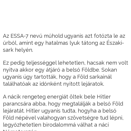
Az ESSA-7 nevű műhold ugyanis azt fotózta le az
űrből, amint egy hatalmas lyuk tátong az Északi-
sark helyén.
Ez pedig teljességgel lehetetlen, hacsak nem volt
nyitva akkor egy átjáró a belső Földbe. Sokan
ugyanis úgy tartották, hogy a Föld sarkainál
találhatóak az időnként nyitott lejáratok.
A nácik rengeteg energiát öltek bele Hitler
parancsára abba, hogy megtalálják a belső Föld
lejáratát. Hitler ugyanis tudta, hogyha a belső
Föld népével valahogyan szövetségre tud lépni,
legyőzhetetlen birodalommá válhat a náci