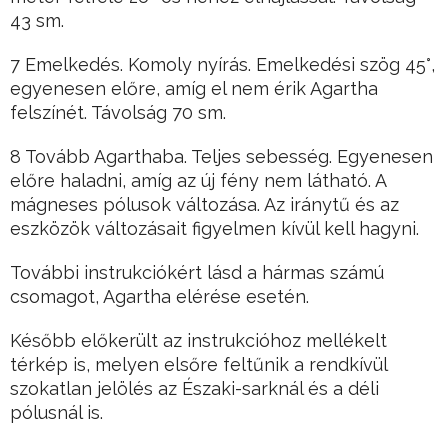
43 sm.
7 Emelkedés. Komoly nyírás. Emelkedési szög 45°,
egyenesen előre, amíg el nem érik Agartha
felszínét. Távolság 70 sm.
8 Tovább Agarthaba. Teljes sebesség. Egyenesen
előre haladni, amíg az új fény nem látható. A
mágneses pólusok változása. Az iránytű és az
eszközök változásait figyelmen kívül kell hagyni.
További instrukciókért lásd a hármas számú
csomagot, Agartha elérése esetén.
Később előkerült az instrukcióhoz mellékelt
térkép is, melyen elsőre feltűnik a rendkívül
szokatlan jelölés az Északi-sarknál és a déli
pólusnál is.