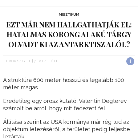
MISZTIKUM
EZT MÁR NEM HALLGATHATJÁK EL:
HATALMAS KORONG ALAKÚ TÁRGY
OLVADT KI AZ ANTARKTISZ ALÓL?
TITKOK SZIGETE
7 ÉV EZELŐTT
A struktúra 600 méter hosszú és legalább 100
méter magas.
Eredetileg egy orosz kutató, Valentin Degterev
számolt be arról, hogy mit fedezett fel.
Állítása szerint az USA kormánya már rég tud az
objektum létezéséről, a területet pedig teljesbe
lezárták.