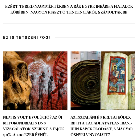
EZÉRT TERJED NAGYMÉRTÉKBEN A RÁK EGYRE INKÁBB A FIATALOK
KÖRÉBEN: NAGYON RIASZTÓ TENDENCIÁRÓL SZÁMOLTAK BE
EZ IS TETSZENI FOG!
NEM IS VOLT EVOLÚCIÓ? AZ ÚJ
AZ ISZFAHÁNI ÉS KRÉTAI KÓDEX
MITOKONDRIÁLIS DNS
REJTI A TAGADHATATLAN IRÁNI-
VIZSGÁLATOK SZERINT A FAJOK
HUN KAPCSOLÓDÁST, A MAGYAR
90%-A 200 EZER ÉVNÉL
ŐSNYELV NYOMAIT?