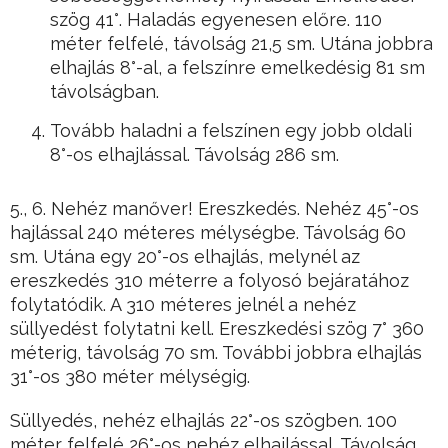
szög 41°. Haladás egyenesen előre. 110
méter felfelé, távolság 21,5 sm. Utána jobbra
elhajlás 8°-al, a felszínre emelkedésig 81 sm
távolságban.
Tovább haladni a felszínen egy jobb oldali
8°-os elhajlással. Távolság 286 sm.
5., 6. Nehéz manőver! Ereszkedés. Nehéz 45°-os
hajlással 240 méteres mélységbe. Távolság 60
sm. Utána egy 20°-os elhajlás, melynél az
ereszkedés 310 méterre a folyosó bejáratához
folytatódik. A 310 méteres jelnél a nehéz
süllyedést folytatni kell. Ereszkedési szög 7° 360
méterig, távolság 70 sm. További jobbra elhajlás
31°-os 380 méter mélységig.
Süllyedés, nehéz elhajlás 22°-os szögben. 100
méter felfelé 26°-os nehéz elhajlással. Távolság