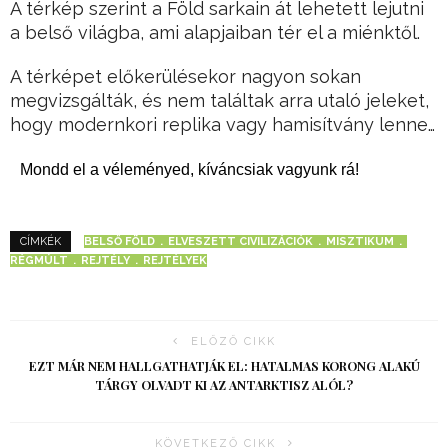
A térkép szerint a Föld sarkain át lehetett lejutni
a belső világba, ami alapjaiban tér el a miénktől.
A térképet előkerülésekor nagyon sokan
megvizsgálták, és nem találtak arra utaló jeleket,
hogy modernkori replika vagy hamisítvány lenne…
Mondd el a véleményed, kíváncsiak vagyunk rá!
BELSŐ FÖLD
ELVESZETT CIVILIZÁCIÓK
MISZTIKUM
CÍMKÉK
RÉGMÚLT
REJTÉLY
REJTÉLYEK
ELŐZŐ CIKK
EZT MÁR NEM HALLGATHATJÁK EL: HATALMAS KORONG ALAKÚ
TÁRGY OLVADT KI AZ ANTARKTISZ ALÓL?
KÖVETKEZŐ CIKK