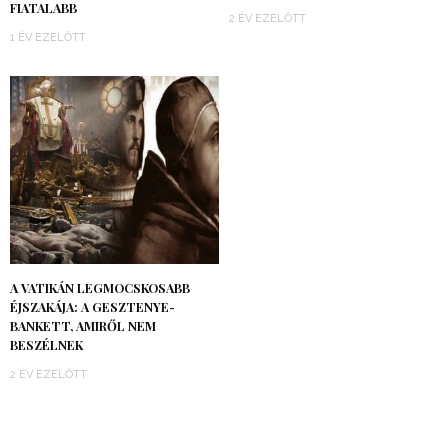
FIATALABB
2 ÉV EZELŐTT
1 ÉV EZELŐTT
A VATIKÁN LEGMOCSKOSABB
ÉJSZAKÁJA: A GESZTENYE-
BANKETT, AMIRŐL NEM
BESZÉLNEK
2 ÉV EZELŐTT