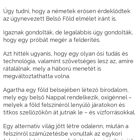
Úgy tudni, hogy a németek erősen érdeklődtek
az úgynevezett Belső Föld elmélet iránt is.
Igaznak gondolták, de legalábbis úgy gondolták,
hogy egy próbát megér a felderítés.
Azt hitték ugyanis, hogy egy olyan ősi tudás és
technológia, valamint szövetséges lesz az, amire
rátalálnak, mely a háború menetét is
megváltoztathatta volna.
Agartha egy föld belsejében létező birodalom,
mely egy belső Nappal rendelkezik, oxigénnel –
melyek a föld felszínéről lenyúló járatokon és
titkos szellőzőkön át jutnak le – és vízforrásokkal.
Egy alternatív világ jött létre odalenn, miután a
felszínről száműzetésbe vonultak az egykori