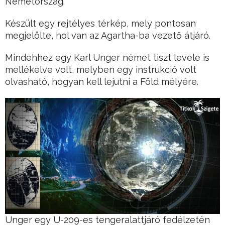
Németország.
Készült egy rejtélyes térkép, mely pontosan
megjelölte, hol van az Agartha-ba vezető átjáró.
Mindehhez egy Karl Unger német tiszt levele is
mellékelve volt, melyben egy instrukció volt
olvasható, hogyan kell lejutni a Föld mélyére.
Unger egy U-209-es tengeralattjáró fedélzetén