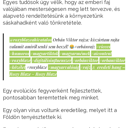
Egyes tudósok úgy vélik, hogy az emberi faj
valójában mesterségesen meg lett tervezve, és
alapvető rendeltetésünk a környezetünk
sáskahadként való tönkretétele.
@roxyblazeahivatalos
Orbán Viktor rajza: kiszúrtam rajta
valamit amiről senki sem beszél!
#orbánrajz
#vicces
#humoros
#magyartiktok
#magyarmémek
#aicontent
#roxyblaze
#digitálisinfluenszer
#orbánviktor
#orbanviktor
#közélet
#roxyblaze
#magyarvalóság
#rajz
♬ eredeti hang –
Roxy Blaze - Roxy Blaze
Egy evolúciós fegyverként fejlesztettek,
pontosabban teremtettek meg minket.
Egy olyan vírus voltunk eredetileg, melyet itt a
Földön tenyésztettek ki.