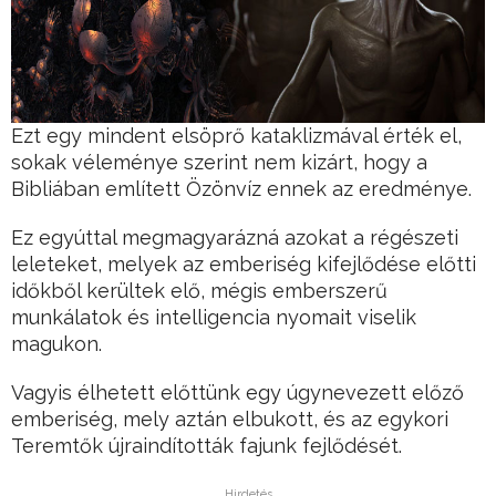
Ezt egy mindent elsöprő kataklizmával érték el,
sokak véleménye szerint nem kizárt, hogy a
Bibliában említett Özönvíz ennek az eredménye.
Ez egyúttal megmagyarázná azokat a régészeti
leleteket, melyek az emberiség kifejlődése előtti
időkből kerültek elő, mégis emberszerű
munkálatok és intelligencia nyomait viselik
magukon.
Vagyis élhetett előttünk egy úgynevezett előző
emberiség, mely aztán elbukott, és az egykori
Teremtők újraindították fajunk fejlődését.
Hirdetés