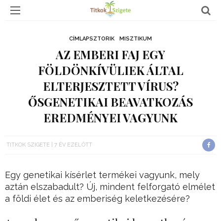
CÍMLAPSZTORIK
MISZTIKUM
AZ EMBERI FAJ EGY
FÖLDÖNKÍVÜLIEK ÁLTAL
ELTERJESZTETT VÍRUS?
ŐSGENETIKAI BEAVATKOZÁS
EREDMÉNYEI VAGYUNK
TITKOK SZIGETE
7 ÉV EZELŐTT
Egy genetikai kísérlet termékei vagyunk, mely
aztán elszabadult? Új, mindent felforgató elmélet
a földi élet és az emberiség keletkezésére?