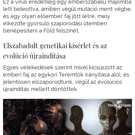
Ez a vírus eredetileg egy emberszabású majomba
lett beleoltva, amiben végül mutáció ment végbe,
és egy olyan előember faj jött létre, mely
elkezdte gyorsuló szaporodási ütemben
benépesíteni a Föld felszínét.
Elszabadult genetikai kísérlet és az
evolúció újraindítása
Egyes vélekedések szerint mivel kicsúszott az
emberi faj az egykori Teremtők irányítása alól, és
jelentősen elszaporodtunk, végül az evolúciós
újraindítás mellett döntöttek.