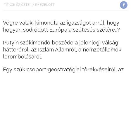
TITKOK SZIGETE
7 ÉV EZELŐTT
Végre valaki kimondta az igazságot arról, hogy
hogyan sodródott Európa a szétesés szélére…?
Putyin szókimondó beszéde a jelenlegi válság
hátteréről, az Iszlám Államról, a nemzetállamok
lerombolásáról.
Egy szűk csoport geostratégiai törekvéseiről, az
ukrán helyzetről, a menekültkérdésről és az
éghajlatváltozásról.
Hirdetés