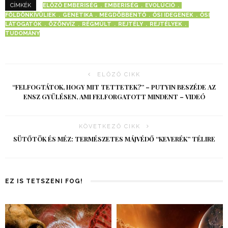
ELŐZŐ EMBERISÉG
EMBERISÉG
EVOLÚCIÓ
CÍMKÉK
FÖLDÖNKÍVÜLIEK
GENETIKA
MEGDÖBBENTŐ
ŐSI IDEGENEK
ŐSI
LÁTOGATÓK
ÖZÖNVÍZ
RÉGMÚLT
REJTÉLY
REJTÉLYEK
TUDOMÁNY
ELŐZŐ CIKK
“FELFOGTÁTOK, HOGY MIT TETTETEK?” – PUTYIN BESZÉDE AZ
ENSZ GYŰLÉSEN, AMI FELFORGATOTT MINDENT – VIDEÓ
KÖVETKEZŐ CIKK
SÜTŐTÖK ÉS MÉZ: TERMÉSZETES MÁJVÉDŐ “KEVERÉK” TÉLIRE
EZ IS TETSZENI FOG!