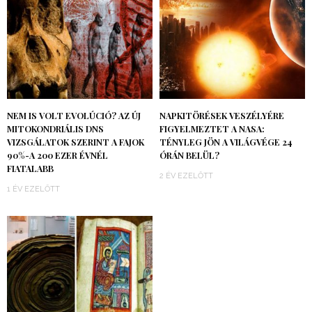
NEM IS VOLT EVOLÚCIÓ? AZ ÚJ
NAPKITÖRÉSEK VESZÉLYÉRE
MITOKONDRIÁLIS DNS
FIGYELMEZTET A NASA:
VIZSGÁLATOK SZERINT A FAJOK
TÉNYLEG JÖN A VILÁGVÉGE 24
90%-A 200 EZER ÉVNÉL
ÓRÁN BELÜL?
FIATALABB
2 ÉV EZELŐTT
1 ÉV EZELŐTT