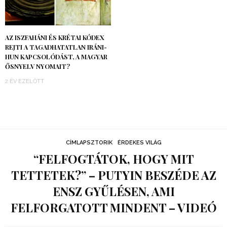
AZ ISZFAHÁNI ÉS KRÉTAI KÓDEX
REJTI A TAGADHATATLAN IRÁNI-
HUN KAPCSOLÓDÁST, A MAGYAR
ŐSNYELV NYOMAIT?
2 ÉV EZELŐTT
CÍMLAPSZTORIK
ÉRDEKES VILÁG
“FELFOGTÁTOK, HOGY MIT
TETTETEK?” – PUTYIN BESZÉDE AZ
ENSZ GYŰLÉSEN, AMI
FELFORGATOTT MINDENT – VIDEÓ