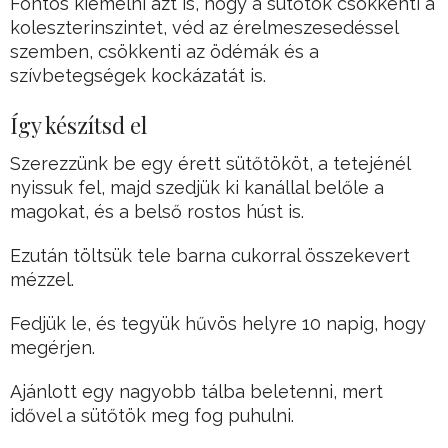
Fontos kiemelni azt is, hogy a sütőtök csökkenti a
koleszterinszintet, véd az érelmeszesedéssel
szemben, csökkenti az ödémák és a
szívbetegségek kockázatát is.
Így készítsd el
Szerezzünk be egy érett sütőtököt, a tetejénél
nyissuk fel, majd szedjük ki kanállal belőle a
magokat, és a belső rostos húst is.
Ezután töltsük tele barna cukorral összekevert
mézzel.
Fedjük le, és tegyük hűvös helyre 10 napig, hogy
megérjen.
Ajánlott egy nagyobb tálba beletenni, mert
idővel a sütőtök meg fog puhulni.