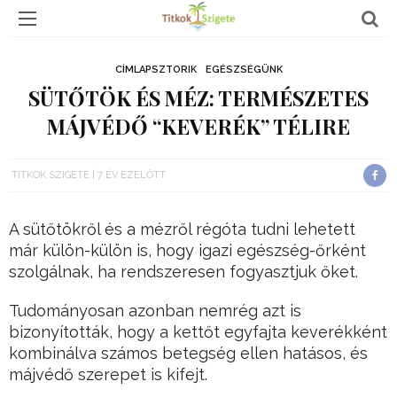
CÍMLAPSZTORIK
EGÉSZSÉGÜNK
SÜTŐTÖK ÉS MÉZ: TERMÉSZETES
MÁJVÉDŐ “KEVERÉK” TÉLIRE
TITKOK SZIGETE
7 ÉV EZELŐTT
A sütőtökről és a mézről régóta tudni lehetett
már külön-külön is, hogy igazi egészség-őrként
szolgálnak, ha rendszeresen fogyasztjuk őket.
Tudományosan azonban nemrég azt is
bizonyították, hogy a kettőt egyfajta keverékként
kombinálva számos betegség ellen hatásos, és
májvédő szerepet is kifejt.