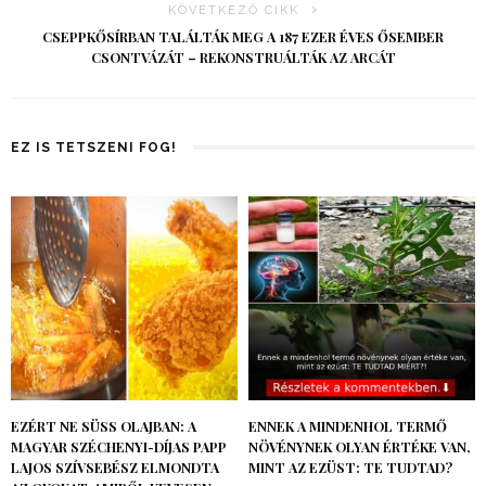
KÖVETKEZŐ CIKK
CSEPPKŐSÍRBAN TALÁLTÁK MEG A 187 EZER ÉVES ŐSEMBER
CSONTVÁZÁT – REKONSTRUÁLTÁK AZ ARCÁT
EZ IS TETSZENI FOG!
EZÉRT NE SÜSS OLAJBAN: A
ENNEK A MINDENHOL TERMŐ
MAGYAR SZÉCHENYI-DÍJAS PAPP
NÖVÉNYNEK OLYAN ÉRTÉKE VAN,
LAJOS SZÍVSEBÉSZ ELMONDTA
MINT AZ EZÜST: TE TUDTAD?