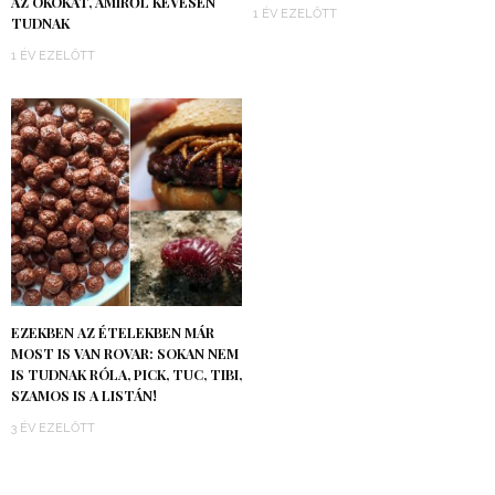
AZ OKOKAT, AMIRŐL KEVESEN
1 ÉV EZELŐTT
TUDNAK
1 ÉV EZELŐTT
EZEKBEN AZ ÉTELEKBEN MÁR
MOST IS VAN ROVAR: SOKAN NEM
IS TUDNAK RÓLA, PICK, TUC, TIBI,
SZAMOS IS A LISTÁN!
3 ÉV EZELŐTT