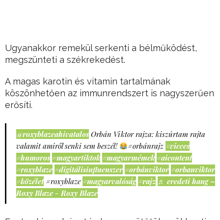
Ugyanakkor remekül serkenti a bélműködést,
megszünteti a székrekedést.
A magas karotin és vitamin tartalmának
köszönhetően az immunrendszert is nagyszerűen
erősíti.
@roxyblazeahivatalos
Orbán Viktor rajza: kiszúrtam rajta
valamit amiről senki sem beszél!
#orbánrajz
#vicces
#humoros
#magyartiktok
#magyarmémek
#aicontent
#roxyblaze
#digitálisinfluenszer
#orbánviktor
#orbanviktor
#közélet
#roxyblaze
#magyarvalóság
#rajz
♬ eredeti hang –
Roxy Blaze - Roxy Blaze