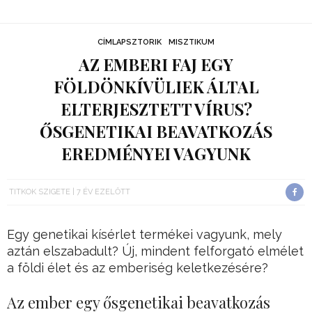
CÍMLAPSZTORIK
MISZTIKUM
AZ EMBERI FAJ EGY
FÖLDÖNKÍVÜLIEK ÁLTAL
ELTERJESZTETT VÍRUS?
ŐSGENETIKAI BEAVATKOZÁS
EREDMÉNYEI VAGYUNK
TITKOK SZIGETE
7 ÉV EZELŐTT
Egy genetikai kísérlet termékei vagyunk, mely
aztán elszabadult? Új, mindent felforgató elmélet
a földi élet és az emberiség keletkezésére?
Az ember egy ősgenetikai beavatkozás