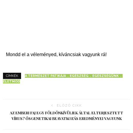
Mondd el a véleményed, kíváncsiak vagyunk rá!
A TERMÉSZET PATIKÁJA
EGÉSZSÉG
EGÉSZSÉGÜNK
CÍMKÉK
ÉLETMÓD
ELŐZŐ CIKK
AZ EMBERI FAJ EGY FÖLDÖNKÍVÜLIEK ÁLTAL ELTERJESZTETT
VÍRUS? ŐSGENETIKAI BEAVATKOZÁS EREDMÉNYEI VAGYUNK