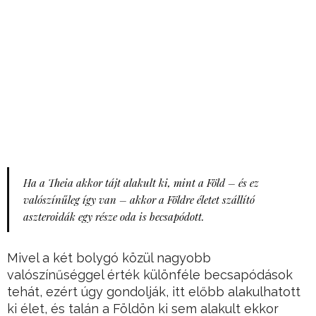
Ha a Theia akkor tájt alakult ki, mint a Föld – és ez
valószínűleg így van – akkor a Földre életet szállító
aszteroidák egy része oda is becsapódott.
Mivel a két bolygó közül nagyobb
valószínűséggel érték különféle becsapódások
tehát, ezért úgy gondolják, itt előbb alakulhatott
ki élet, és talán a Földön ki sem alakult ekkor