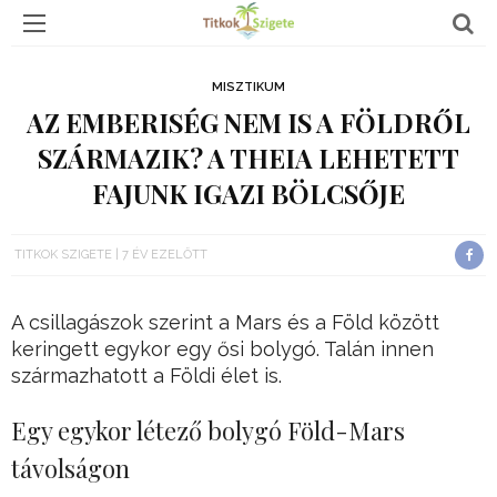
MISZTIKUM
AZ EMBERISÉG NEM IS A FÖLDRŐL
SZÁRMAZIK? A THEIA LEHETETT
FAJUNK IGAZI BÖLCSŐJE
TITKOK SZIGETE
7 ÉV EZELŐTT
A csillagászok szerint a Mars és a Föld között
keringett egykor egy ősi bolygó. Talán innen
származhatott a Földi élet is.
Egy egykor létező bolygó Föld-Mars
távolságon