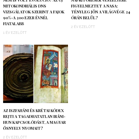
MITOKONDRIÁLIS DNS
FIGYELMEZTET A NASA:
VIZSGÁLATOK SZERINT A FAJOK
TÉNYLEG JÖN A VILÁGVÉGE 24
90%-A 200 EZER ÉVNÉL
ÓRÁN BELÜL?
FIATALABB
2 ÉV EZELŐTT
1 ÉV EZELŐTT
AZ ISZFAHÁNI ÉS KRÉTAI KÓDEX
REJTI A TAGADHATATLAN IRÁNI-
HUN KAPCSOLÓDÁST, A MAGYAR
ŐSNYELV NYOMAIT?
2 ÉV EZELŐTT