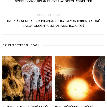
SZEKEREKRŐL ÍRTAK ÉS CSILLAGOKRÓL MESÉLTEK
KÖVETKEZŐ CIKK
EZT MÁR NEM HALLGATHATJÁK EL: HATALMAS KORONG ALAKÚ
TÁRGY OLVADT KI AZ ANTARKTISZ ALÓL?
EZ IS TETSZENI FOG!
NEM IS VOLT EVOLÚCIÓ? AZ ÚJ
NAPKITÖRÉSEK VESZÉLYÉRE