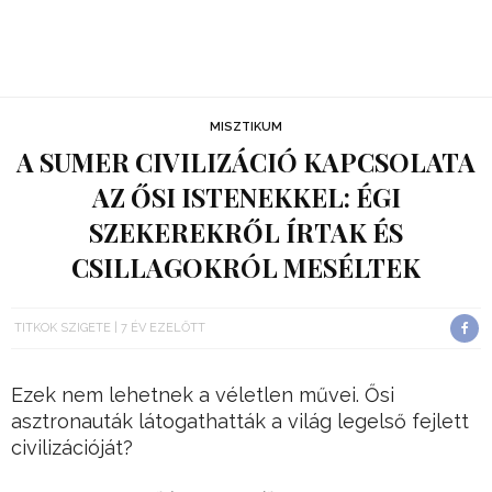
MISZTIKUM
A SUMER CIVILIZÁCIÓ KAPCSOLATA
AZ ŐSI ISTENEKKEL: ÉGI
SZEKEREKRŐL ÍRTAK ÉS
CSILLAGOKRÓL MESÉLTEK
TITKOK SZIGETE
7 ÉV EZELŐTT
Ezek nem lehetnek a véletlen művei. Ősi
asztronauták látogathatták a világ legelső fejlett
civilizációját?