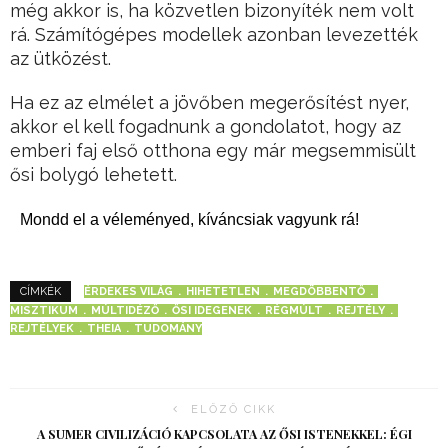
még akkor is, ha közvetlen bizonyíték nem volt
rá. Számítógépes modellek azonban levezették
az ütközést.
Ha ez az elmélet a jövőben megerősítést nyer,
akkor el kell fogadnunk a gondolatot, hogy az
emberi faj első otthona egy már megsemmisült
ősi bolygó lehetett.
Mondd el a véleményed, kíváncsiak vagyunk rá!
ÉRDEKES VILÁG
HIHETETLEN
MEGDÖBBENTŐ
CÍMKÉK
MISZTIKUM
MÚLTIDÉZŐ
ŐSI IDEGENEK
RÉGMÚLT
REJTÉLY
REJTÉLYEK
THEIA
TUDOMÁNY
ELŐZŐ CIKK
A SUMER CIVILIZÁCIÓ KAPCSOLATA AZ ŐSI ISTENEKKEL: ÉGI