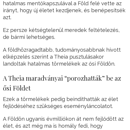
hatalmas mentőkapszulával a Föld felé vette az
irányt, hogy új életet kezdjenek, és benépesítsék
azt.
Ez persze kétségtelenül meredek feltételezés,
de bármi lehetséges.
A földhözragadtabb, tudományosabbnak hívott
elképzelés szerint a Theia pusztulásakor
landoltak hatalmas törmelékek az ősi Földön.
A Theia maradványai “porozhatták” be az
ősi Földet
Ezek a törmelékek pedig beindíthatták az élet
fejlődéséhez szükséges eseményláncolatot.
A Földön ugyanis évmilliókon át nem fejlődött az
élet, és azt még ma is homály fedi, hogy