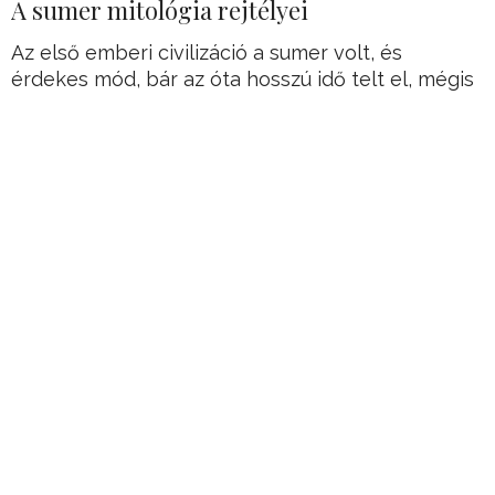
A sumer mitológia rejtélyei
Az első emberi civilizáció a sumer volt, és
érdekes mód, bár az óta hosszú idő telt el, mégis
ebből a civilizációból rengeteg régészeti lelet
maradt fenn.
A leletek nagy része agyag pecséthengerek, és
agyagtáblák, továbbá agyag edények. Ezeken
pedig gyakran tűnnek fel látszólag érthetetlen,
nem oda való dolgok…
Hirdetés