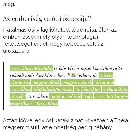
még.
Az emberiség valódi őshazája?
Hatalmas ősi világ jöhetett létre rajta, élén az
emberi őssel, mely olyan technológiai
fejlettséget ért el, hogy képesés vált az
űrutazásra.
@roxyblazeahivatalos
Orbán Viktor rajza: kiszúrtam rajta
valamit amiről senki sem beszél!
#orbánrajz
#vicces
#humoros
#magyartiktok
#magyarmémek
#aicontent
#roxyblaze
#digitálisinfluenszer
#orbánviktor
#orbanviktor
#közélet
#roxyblaze
#magyarvalóság
#rajz
♬ eredeti hang –
Roxy Blaze - Roxy Blaze
Aztán idővel egy ősi kataklizmát követően a Theia
megsemmisült, az emberiség pedig néhány