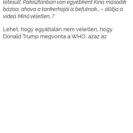
létesült. Pakisztánban van egyébként Kína második
bázisa, ahova a tankerhajói is befutnak… – állítja a
videó. Minő véletlen…?
Lehet, hogy egyáltalán nem véletlen, hogy
Donald Trump megvonta a WHO, azaz az
Egészségügyi Világszervezet támogatását?
A napokban ráadásul már Tedrosz Adhanom
Gebrejeszusz lemondását követelték.
Hirdetés