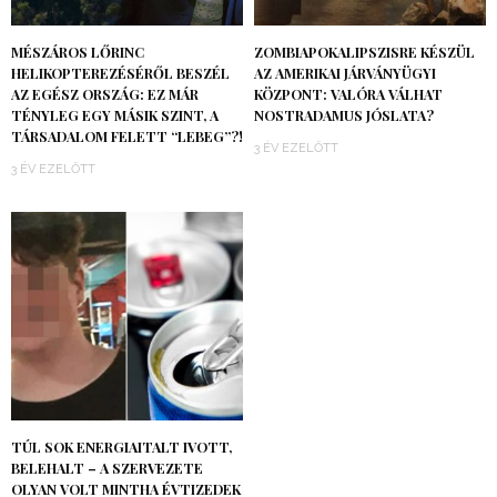
MÉSZÁROS LŐRINC
ZOMBIAPOKALIPSZISRE KÉSZÜL
HELIKOPTEREZÉSÉRŐL BESZÉL
AZ AMERIKAI JÁRVÁNYÜGYI
AZ EGÉSZ ORSZÁG: EZ MÁR
KÖZPONT: VALÓRA VÁLHAT
TÉNYLEG EGY MÁSIK SZINT, A
NOSTRADAMUS JÓSLATA?
TÁRSADALOM FELETT “LEBEG”?!
3 ÉV EZELŐTT
3 ÉV EZELŐTT
TÚL SOK ENERGIAITALT IVOTT,
BELEHALT – A SZERVEZETE
OLYAN VOLT MINTHA ÉVTIZEDEK