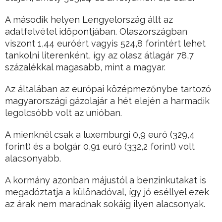
A második helyen Lengyelország állt az
adatfelvétel időpontjában. Olaszországban
viszont 1,44 euróért vagyis 524,8 forintért lehet
tankolni literenként, így az olasz átlagár 78,7
százalékkal magasabb, mint a magyar.
Az általában az európai középmezőnybe tartozó
magyarországi gázolajár a hét elején a harmadik
legolcsóbb volt az unióban.
A mienknél csak a luxemburgi 0,9 euró (329,4
forint) és a bolgár 0,91 euró (332,2 forint) volt
alacsonyabb.
A kormány azonban májustól a benzinkutakat is
megadóztatja a különadóval, így jó eséllyel ezek
az árak nem maradnak sokáig ilyen alacsonyak.