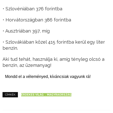
• Szlovéniában 376 forintba
• Horvátországban 386 forintba
• Ausztriában 397, míg
• Szlovákiában közel 415 forintba kerül egy liter
benzin.
Aki tud tehát, használja ki, amíg tényleg olcsó a
benzin, az üzemanyag!
Mondd el a véleményed, kíváncsiak vagyunk rá!
ÉRDEKES VILÁG
MAGYRAORSZÁG
CÍMKÉK