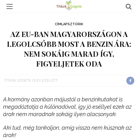
CÍMLAPSZTORIK
AZ EU-BAN MAGYARORSZÁGON A
LEGOLCSÓBB MOST A BENZIN ÁRA:
NEM SOKÁIG MARAD ÍGY,
FIGYELJETEK ODA
TITKOK SZIGETE
6 ÉV EZELŐTT
A kormány azonban májustól a benzinkutakat is
megadóztatja a különadóval, így jó eséllyel ezek az
árak nem maradnak sokáig ilyen alacsonyak.
Aki tud, még tankoljon, amíg vissza nem kúsznak az
árak!