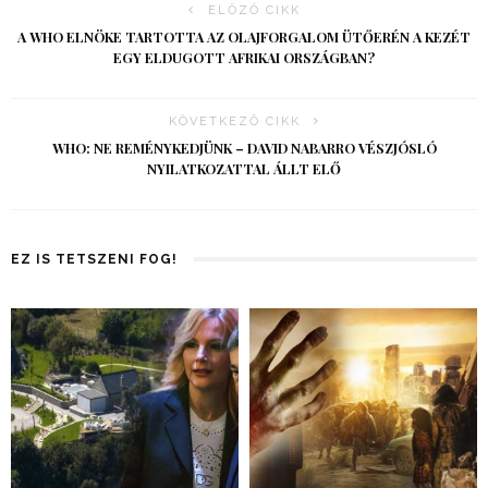
ELŐZŐ CIKK
A WHO ELNÖKE TARTOTTA AZ OLAJFORGALOM ÜTŐERÉN A KEZÉT
EGY ELDUGOTT AFRIKAI ORSZÁGBAN?
KÖVETKEZŐ CIKK
WHO: NE REMÉNYKEDJÜNK – DAVID NABARRO VÉSZJÓSLÓ
NYILATKOZATTAL ÁLLT ELŐ
EZ IS TETSZENI FOG!