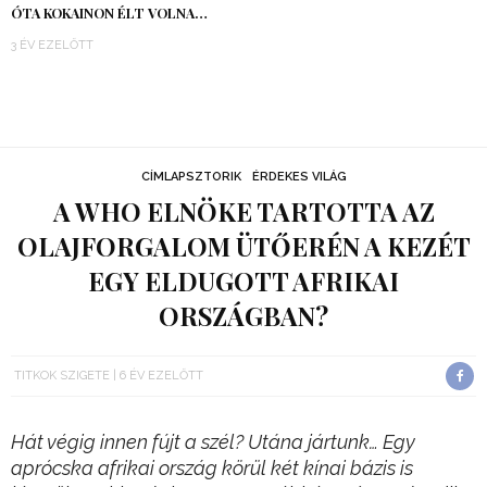
ÓTA KOKAINON ÉLT VOLNA…
3 ÉV EZELŐTT
CÍMLAPSZTORIK
ÉRDEKES VILÁG
A WHO ELNÖKE TARTOTTA AZ
OLAJFORGALOM ÜTŐERÉN A KEZÉT
EGY ELDUGOTT AFRIKAI
ORSZÁGBAN?
TITKOK SZIGETE
6 ÉV EZELŐTT
Hát végig innen fújt a szél? Utána jártunk… Egy
aprócska afrikai ország körül két kínai bázis is