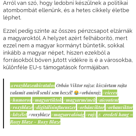
Arról van szó, hogy ledobni készülnek a politikai
atombombát ellenünk, és a hetes cikkely életbe
léphet.
Ezzel pedig szinte az összes pénzcsapot elzárnák
a magyaroktól. A helyzet azért felháborító, mert
ezzel nem a magyar kormányt büntetik, sokkal
inkább a magyar népet, hiszen ezekből a
forrásokból bőven jutott vidékre is é a városokba,
különféle EU-s támogatások formájában.
@roxyblazeahivatalos
Orbán Viktor rajza: kiszúrtam rajta
valamit amiről senki sem beszél!
#orbánrajz
#vicces
#humoros
#magyartiktok
#magyarmémek
#aicontent
#roxyblaze
#digitálisinfluenszer
#orbánviktor
#orbanviktor
#közélet
#roxyblaze
#magyarvalóság
#rajz
♬ eredeti hang –
Roxy Blaze - Roxy Blaze