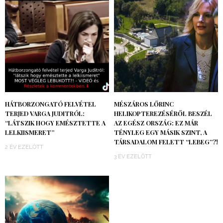
HÁTBORZONGATÓ FELVÉTEL
MÉSZÁROS LŐRINC
TERJED VARGA JUDITRÓL:
HELIKOPTEREZÉSÉRŐL BESZÉL
“LÁTSZIK HOGY EMÉSZTETTE A
AZ EGÉSZ ORSZÁG: EZ MÁR
LELKIISMERET”
TÉNYLEG EGY MÁSIK SZINT, A
TÁRSADALOM FELETT “LEBEG”?!
2 ÉV EZELŐTT
3 ÉV EZELŐTT