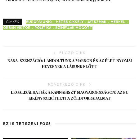
EURÓPAI UNIÓ
HETES CIKKELY
JÁTSZMÁK
MERKEL
CÍMKÉK
ORBÁN VIKTOR
POLITIKA
SZÍNFALAK MÖGÖTT
ELŐZŐ CIKK
NASA-SZENZÁCIÓ: LANDOLTUNK A MARSON ÉS AZ ÉLET NYOMAI
HEVERNEK A LÁBUNK ELŐTT
KÖVETKEZŐ CIKK
LEGALIZÁLHATJÁK A KANNABISZT MAGYARORSZÁGON: AZ EU
KIKÉNYSZERÍTHETI A ZÖLDFORRADALMAT
EZ IS TETSZENI FOG!