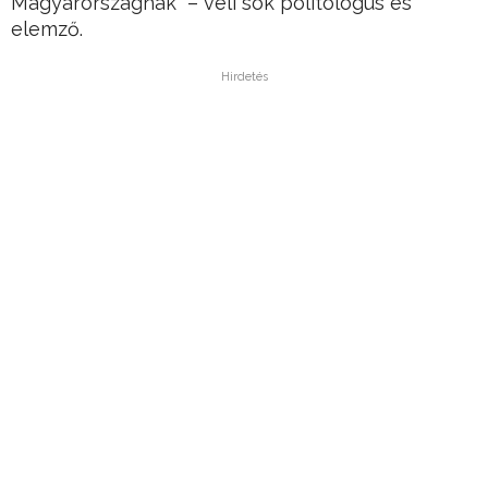
Magyarországnak” – véli sok politológus és
elemző.
Hirdetés