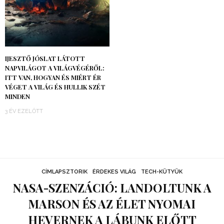
IJESZTŐ JÓSLAT LÁTOTT
NAPVILÁGOT A VILÁGVÉGÉRŐL:
ITT VAN, HOGYAN ÉS MIÉRT ÉR
VÉGET A VILÁG ÉS HULLIK SZÉT
MINDEN
3 ÉV EZELŐTT
CÍMLAPSZTORIK
ÉRDEKES VILÁG
TECH-KÜTYÜK
NASA-SZENZÁCIÓ: LANDOLTUNK A
MARSON ÉS AZ ÉLET NYOMAI
HEVERNEK A LÁBUNK ELŐTT