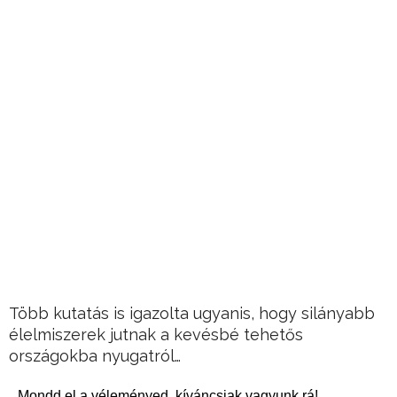
Több kutatás is igazolta ugyanis, hogy silányabb
élelmiszerek jutnak a kevésbé tehetős
országokba nyugatról…
Mondd el a véleményed, kíváncsiak vagyunk rá!