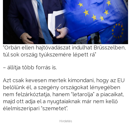
“Orbán ellen hajtóvadászat indulhat Brüsszelben,
túl sok ország tyúkszemére lépett rá”
– állítja több forrás is.
Azt csak kevesen mertek kimondani, hogy az EU
belőlünk él, a szegény országokat lényegében
nem felzárkóztatja, hanem “letarolja” a piacaikat,
majd ott adja el a nyugtaiaknak már nem kellő
élelmiszeripari “szemetet”.
Hirdetés