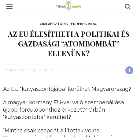
CÍMLAPSZTORIK
ÉRDEKES VILÁG
AZ EU ÉLESÍTHETI A POLITIKAI ÉS
GAZDASÁGI “ATOMBOMBÁT”
ELLENÜNK?
TITKOK SZIGETE
5 ÉV EZELŐTT
Az EU “kutyaszorítójába” kerülhet Magyarország?
A magyar kormány EU-val való szembenállása
újabb fordulóponthoz érkezett? Orbán
“kutyaszorítóba” kerülhet?
“Mintha csak csapdát állítottak volna