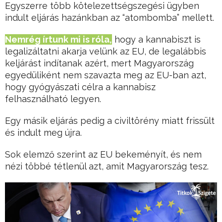
Egyszerre több kötelezettségszegési ügyben
indult eljárás hazánkban az “atombomba” mellett.
Nemrég írtunk mi is róla,
hogy a kannabiszt is
legalizáltatni akarja velünk az EU, de legalábbis
keljárást indítanak azért, mert Magyarország
egyedüliként nem szavazta meg az EU-ban azt,
hogy gyógyászati célra a kannabisz
felhasználható legyen.
Egy másik eljárás pedig a civiltörény miatt frissült
és indult meg újra.
Sok elemző szerint az EU bekeményít, és nem
nézi többé tétlenül azt, amit Magyarország tesz.