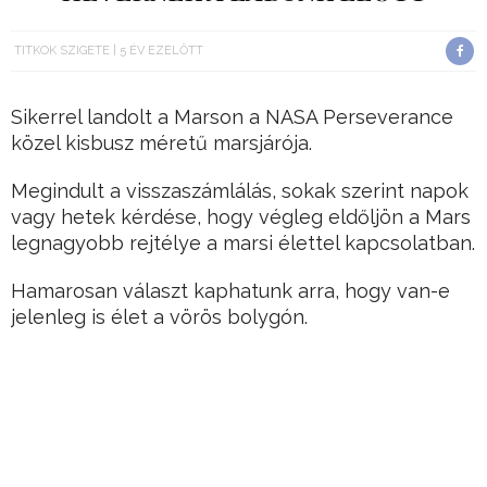
TITKOK SZIGETE
5 ÉV EZELŐTT
Sikerrel landolt a Marson a NASA Perseverance
közel kisbusz méretű marsjárója.
Megindult a visszaszámlálás, sokak szerint napok
vagy hetek kérdése, hogy végleg eldőljön a Mars
legnagyobb rejtélye a marsi élettel kapcsolatban.
Hamarosan választ kaphatunk arra, hogy van-e
jelenleg is élet a vörös bolygón.
Hirdetés