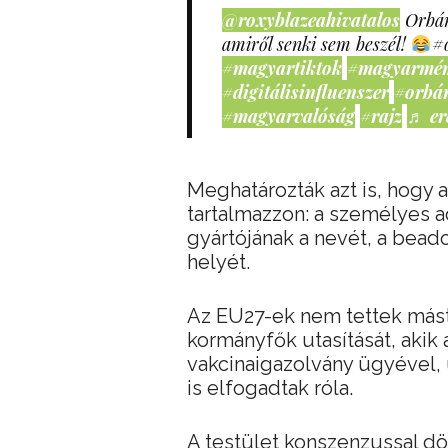
@roxyblazeahivatalos
Orbán
amiről senki sem beszél!
#
#magyartiktok
#magyarmé
#digitálisinfluenszer
#orbá
#magyarvalóság
#rajz
♬ er
Meghatározták azt is, hogy 
tartalmazzon: a személyes ad
gyártójának a nevét, a beado
helyét.
Az EU27-ek nem tettek mást,
kormányfők utasítását, akik
vakcinaigazolvány ügyével, 
is elfogadtak róla.
A testület konszenzussal dö