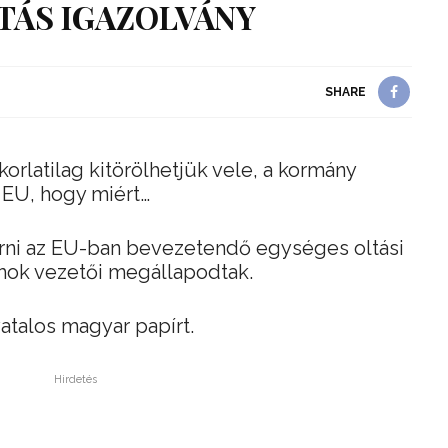
TÁS IGAZOLVÁNY
SHARE
orlatilag kitörölhetjük vele, a kormány
z EU, hogy miért…
érni az EU-ban bevezetendő egységes oltási
lamok vezetői megállapodtak.
vatalos magyar papírt.
Hirdetés