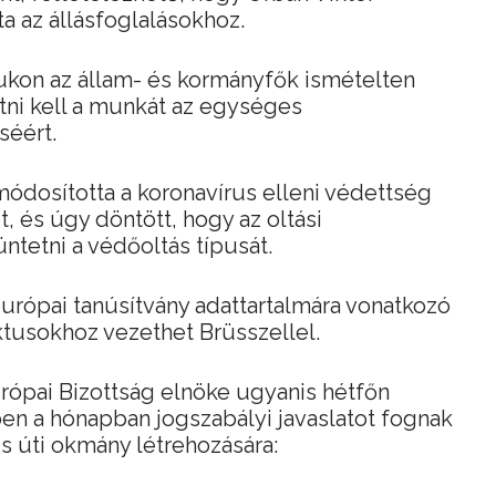
ta az állásfoglalásokhoz.
ukon az állam- és kormányfők ismételten
tni kell a munkát az egységes
séért.
dosította a koronavírus elleni védettség
t, és úgy döntött, hogy az oltási
ntetni a védőoltás típusát.
urópai tanúsítvány adattartalmára vonatkozó
iktusokhoz vezethet Brüsszellel.
rópai Bizottság elnöke ugyanis hétfőn
en a hónapban jogszabályi javaslatot fognak
is úti okmány létrehozására: