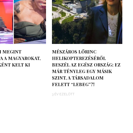
I MEGINT
MÉSZÁROS LŐRINC
A A MAGYAROKAT,
HELIKOPTEREZÉSÉRŐL
ÉNT KELT KI
BESZÉL AZ EGÉSZ ORSZÁG: EZ
MÁR TÉNYLEG EGY MÁSIK
SZINT, A TÁRSADALOM
FELETT “LEBEG”?!
3 ÉV EZELŐTT