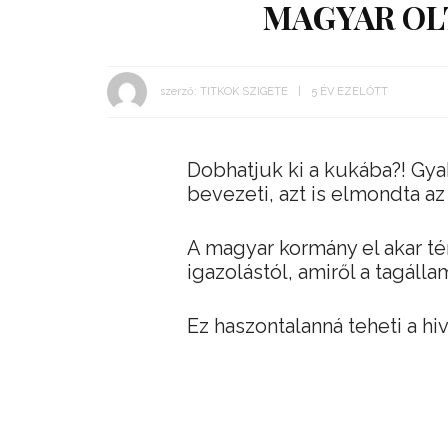
MAGYAR OL
szerző:
TITKOK SZIGETE
5 ÉV EZELŐTT
Dobhatjuk ki a kukába?! Gyak
bevezeti, azt is elmondta a
A magyar kormány el akar t
igazolástól, amiről a tagál
Ez haszontalanná teheti a hi