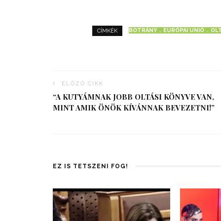
BOTRÁNY
EURÓPAI UNIÓ
OLT
CÍMKÉK
ELŐZŐ CIKK
“A KUTYÁMNAK JOBB OLTÁSI KÖNYVE VAN,
MINT AMIK ÖNÖK KÍVÁNNAK BEVEZETNI!”
EZ IS TETSZENI FOG!