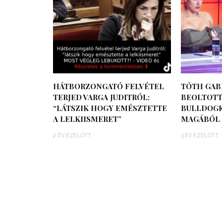
HÁTBORZONGATÓ FELVÉTEL
TÓTH GAB
TERJED VARGA JUDITRÓL:
BEOLTOTT
“LÁTSZIK HOGY EMÉSZTETTE
BULLDOGK
A LELKIISMERET”
MAGÁBÓL
2 ÉV EZELŐTT
3 ÉV EZELŐTT