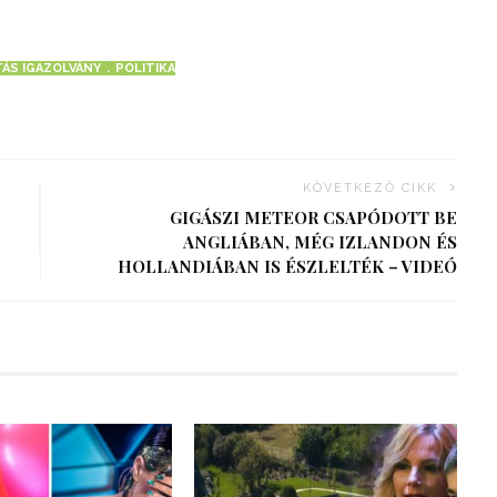
ÁS IGAZOLVÁNY
POLITIKA
KÖVETKEZŐ CIKK
GIGÁSZI METEOR CSAPÓDOTT BE
ANGLIÁBAN, MÉG IZLANDON ÉS
HOLLANDIÁBAN IS ÉSZLELTÉK – VIDEÓ