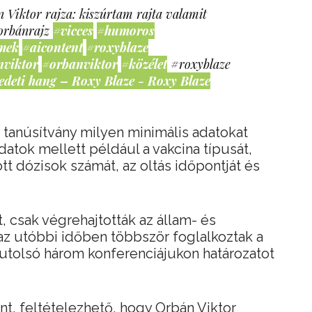
 Viktor rajza: kiszúrtam rajta valamit
orbánrajz
#vicces
#humoros
mek
#aicontent
#roxyblaze
nviktor
#orbanviktor
#közélet
#roxyblaze
edeti hang – Roxy Blaze - Roxy Blaze
a tanúsítvány milyen minimális adatokat
atok mellett például a vakcina típusát,
tt dózisok számát, az oltás időpontját és
 csak végrehajtották az állam- és
 az utóbbi időben többször foglalkoztak a
utolsó három konferenciájukon határozatot
nt, feltételezhető, hogy Orbán Viktor